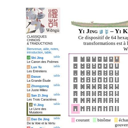
Yi Jing
– Yi K
CLASSIQUES
Ce dispositif de 64 hex
CHINOIS
transformations est à 
& TRADUCTIONS
Wi
Bienvenue
,
aide
,
notes
,
introduction
,
table
.
table
诗
Shi Jing
Le Canon des Poèmes
table
论
Lun Yu
Les Entretiens
table
大
Daxue
La Grande Étude
table
中
Zhongyong
Le Juste Milieu
table
字
San Zi Jing
Les Trois Caractères
table
易
Yi Jing
Le Livre des
Mutations
table
道
Dao De Jing
courant
binôme
écha
De la Voie et la Vertu
gouve
table