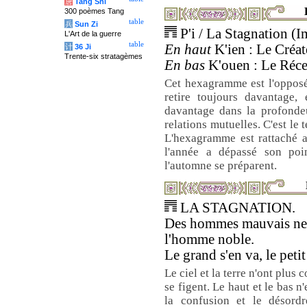
唐
Tang Shi
300 poèmes Tang
table
兵
Sun Zi
P'i / La Stagnation (
L'Art de la guerre
table
En haut
K'ien : Le Créate
计
36 Ji
Trente-six stratagèmes
En bas
K'ouen : Le Récep
Cet hexagramme est l'opposé 
retire toujours davantage, 
davantage dans la profondeu
relations mutuelles. C'est le
L'hexagramme est rattaché a
l'année a dépassé son poin
l'automne se préparent.
LA STAGNATION.
Des hommes mauvais ne f
l'homme noble.
Le grand s'en va, le petit
Le ciel et la terre n'ont plus
se figent. Le haut et le bas n
la confusion et le désordr