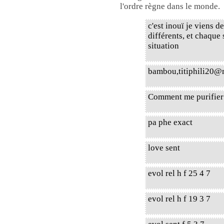
l'ordre règne dans le monde.
c'est inouï je viens d
différents, et chaque
situation
bambou,titiphili20
Comment me purifier 
pa phe exact
love sent
evol rel h f 25 4 7
evol rel h f 19 3 7