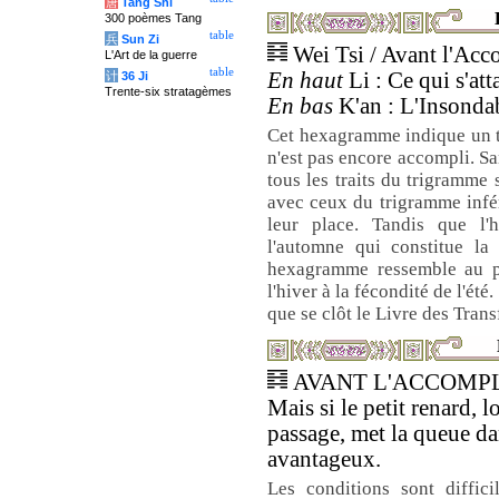
唐
Tang Shi
300 poèmes Tang
table
兵
Sun Zi
Wei Tsi / Avant l'Ac
L'Art de la guerre
table
En haut
Li : Ce qui s'att
计
36 Ji
Trente-six stratagèmes
En bas
K'an : L'Insondab
Cet hexagramme indique un t
n'est pas encore accompli. Sa
tous les traits du trigramme 
avec ceux du trigramme infér
leur place. Tandis que l
l'automne qui constitue la t
hexagramme ressemble au p
l'hiver à la fécondité de l'été
que se clôt le Livre des Tran
AVANT L'ACCOMPLI
Mais si le petit renard, l
passage, met la queue dans
avantageux.
Les conditions sont diffic