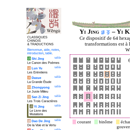
Yi Jing
– Yi K
CLASSIQUES
Ce dispositif de 64 hex
CHINOIS
transformations est à 
& TRADUCTIONS
Wi
Bienvenue
,
aide
,
notes
,
introduction
,
table
.
table
诗
Shi Jing
Le Canon des Poèmes
table
论
Lun Yu
Les Entretiens
table
大
Daxue
La Grande Étude
table
中
Zhongyong
Le Juste Milieu
table
字
San Zi Jing
Les Trois Caractères
table
易
Yi Jing
Le Livre des
Mutations
table
道
Dao De Jing
courant
binôme
écha
De la Voie et la Vertu
gouve
table