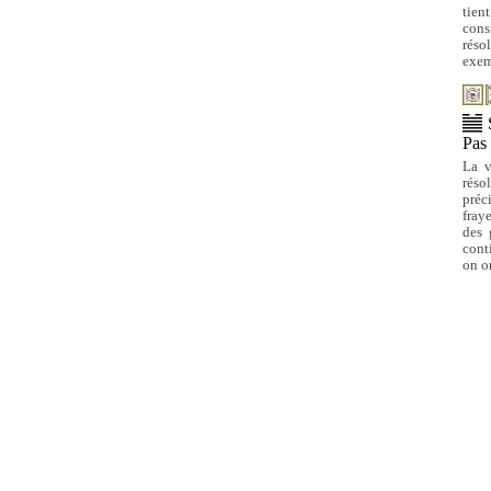
tien
cons
réso
exem
Pas 
La v
réso
préc
fray
des 
cont
on o