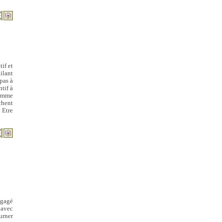
tif et
ilant
 pas à
tif à
comme
chent
 Etre
ngagé
 avec
urner