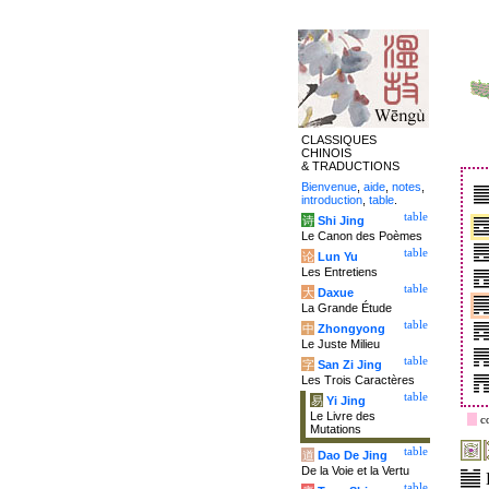
CLASSIQUES
CHINOIS
& TRADUCTIONS
Bienvenue
,
aide
,
notes
,
introduction
,
table
.
table
诗
Shi Jing
Le Canon des Poèmes
table
论
Lun Yu
Les Entretiens
table
大
Daxue
La Grande Étude
table
中
Zhongyong
Le Juste Milieu
table
字
San Zi Jing
Les Trois Caractères
table
易
Yi Jing
Le Livre des
c
Mutations
table
道
Dao De Jing
De la Voie et la Vertu
table