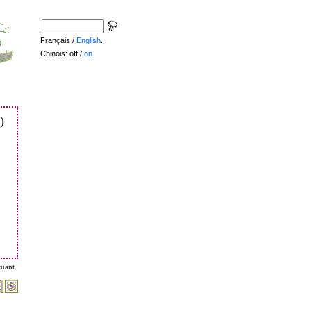
Français /
English
.
Chinois: off /
on
)
tuant