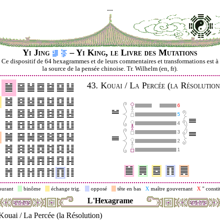
...
Yi Jing
– Yi King, le Livre des Mutations
Ce dispositif de 64 hexagrammes et de leurs commentaires et transformations est à
la source de la pensée chinoise. Tr. Wilhelm (en, fr).
43.
Kouai / La Percée (la Résolution
6
5
4
3
2
1
ourant
binôme
échange trig.
opposé
tête en bas
X
maître gouvernant
X
'' consti
L'Hexagrame
Kouai / La Percée (la Résolution)