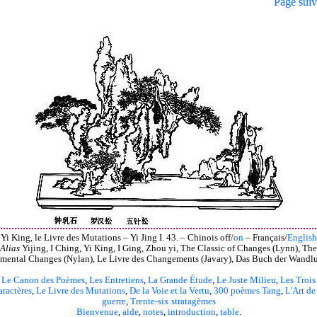
Page suiv
Yi King, le Livre des Mutations – Yi Jing I. 43. – Chinois off/
on
– Français/
English
Alias
Yijing, I Ching, Yi King, I Ging, Zhou yi, The Classic of Changes (Lynn), The
mental Changes (Nylan), Le Livre des Changements (Javary), Das Buch der Wandl
Le Canon des Poèmes
,
Les Entretiens
,
La Grande Étude
,
Le Juste Milieu
,
Les Trois
aractères
,
Le Livre des Mutations
,
De la Voie et la Vertu
,
300 poèmes Tang
,
L'Art de
guerre
,
Trente-six stratagèmes
Bienvenue
,
aide
,
notes
,
introduction
,
table
.