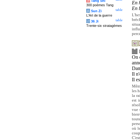
唐
Tang Shi
En 
300 poèmes Tang
En 
table
兵
Sun Zi
L'he
L'Art de la guerre
brèc
table
计
36 Ji
situ
Trente-six stratagèmes
infl
perc
On d
ann
Dang
Il n
Il e
Même
les 
la r
est 
réso
vue 
bien
tout
pers
où le
coup
C'es