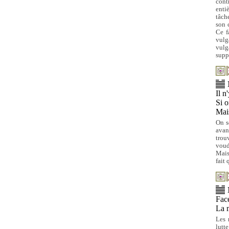
cont
enti
tâch
son 
Ce f
vulg
vulg
supp
Il n
Si o
Mais
On s
avan
trou
voud
Mais
fait 
Face
La 
Les 
lutt