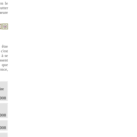
en le
utter
meure
 être
c'est
 à se
ssent
l que
ence,
ire
2008
2008
2008