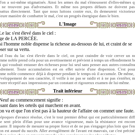
l'on a soi-même stigmatisés. Ainsi les armes du mal s'émoussent d'elles-mêmes 
s ne trouvent pas d'adversaires. Et même nos propres défauts ne doivent pas
attus directement. Tant que nous luttons contre eux, ils demeurent victorieu
leure manière de combattre le mal, c'est un progrès énergique dans le bien.
L'Image
Le lac s'est élevé dans le ciel :
ge de LA PERCÉE.
i l'homme noble dispense la richesse au-dessous de lui, et craint de se
ser sur sa vertu.
d l'eau du lac s'est élevée dans le ciel, on peut craindre de voir crever un n
mme noble prend cela pour un avertissement et prévient à temps un effondrement br
i qui voudrait entasser des richesses pour lui seul sans penser aux autres connaîtra
ndrement. Toute accumulation est en effet suivie d'une dispersion. C'est pou
mme noble commence déjà à disperser pendant le temps où il accumule. De même,
éveloppement de son caractère, il veille à ne pas se raidir et à ne pas s'entêter, m
urer réceptif aux impressions par un constant et rigoureux examen de lui-même.
Trait inférieur
Neuf au commencement signifie :
sant dans les orteils qui marchent en avant.
'on va et que l'on n'est pas à la hauteur de l'affaire on commet une faute.
époques d'avance résolue, c'est le tout premier début qui est particulièrement diffi
e sent plein d'élan pour une avance vigoureuse, mais la résistance est encore
sante. Il importe de mesurer sa propre force et de ne pas s'engager plus loin que l'en
'on est assuré du succès. Aller aveuglément de l'avant est mauvais, car c'est précis