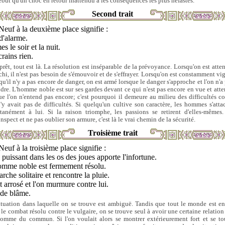
ébut qu'un choc en retour inattendu a les conséquences les plus néfastes.
Second trait
Neuf à la deuxième place signifie :
d'alarme.
s le soir et la nuit.
rains rien.
prêt, tout est là. La résolution est inséparable de la prévoyance. Lorsqu'on est atten
échi, il n'est pas besoin de s'émouvoir et de s'effrayer. Lorsqu'on est constamment vig
qu'il n'y a pas encore de danger, on est armé lorsque le danger s'approche et l'on n'a
ndre. L'homme noble est sur ses gardes devant ce qui n'est pas encore en vue et atten
ue l'on n'entend pas encore; c'est pourquoi il demeure au milieu des difficultés 
 n'y avait pas de difficultés. Si quelqu'un cultive son caractère, les hommes s'atta
tanément à lui. Si la raison triomphe, les passions se retirent d'elles-mêmes.
nspect et ne pas oublier son armure, c'est là le vrai chemin de la sécurité.
Troisième trait
Neuf à la troisième place signifie :
 puissant dans les os des joues apporte l'infortune.
omme noble est fermement résolu.
arche solitaire et rencontre la pluie.
st arrosé et l'on murmure contre lui.
 de blâme.
ituation dans laquelle on se trouve est ambiguë. Tandis que tout le monde est e
 le combat résolu contre le vulgaire, on se trouve seul à avoir une certaine relation
omme du commun. Si l'on voulait alors se montrer extérieurement fort et se to