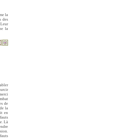
me la
n des
 Leur
ne la
abler
urcir
merci
ombat
es de
de la
it en
fauts
e. Là
rendre
sion.
fauts