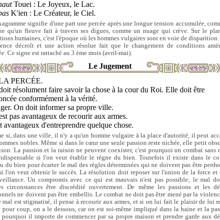
haut
Touei : Le Joyeux, le Lac.
bas
K'ien : Le Créateur, le Ciel.
xagramme signifie d'une part une percée après une longue tension accumulée, com
he qu'un fleuve fait à travers ses digues, comme un nuage qui crève. Sur le pla
ations humaines, c'est l'époque où les hommes vulgaires sont en voie de disparition.
uence décroît et une action résolue fait que le changement de conditions amè
ée. Ce signe est rattaché au 3 ème mois (avril-mai).
Le Jugement
LA PERCÉE.
oit résolument faire savoir la chose à la cour du Roi. Elle doit être
oncée conformément à la vérité.
er. On doit informer sa propre ville.
'est pas avantageux de recourir aux armes.
st avantageux d'entreprendre quelque chose.
 si, dans une ville, il n'y a qu'un homme vulgaire à la place d'autorité, il peut acc
hommes nobles. Même si dans le cœur une seule passion reste nichée, elle petit obsc
aison. La passion et la raison ne peuvent coexister, c'est pourquoi un combat sans 
indispensable si l'on veut établir le règne du bien. Toutefois il existe dans le c
lu du bien pour écarter le mal des règles déterminées qui ne doivent pas être perdu
si l'on veut obtenir le succès. La résolution doit reposer sur l'union de la force et 
veillance. Un compromis avec ce qui est mauvais n'est pas possible; le mal do
es circonstances être discrédité ouvertement. De même les passions et les dé
onnels ne doivent pas être embellis. Le combat ne doit pas être mené par la violenc
 mal est stigmatisé, il pense à recourir aux armes, et si on lui fait le plaisir de lui 
 pour coup, on a le dessous, car on est soi-même impliqué dans la haine et la pas
t pourquoi il importe de commencer par sa propre maison et prendre garde aux dé