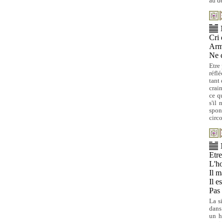
au d
Cri 
Arme
Ne c
Etre 
réfl
tant 
crai
ce q
s'il
spon
circo
Etre
L'h
Il m
Il e
Pas
La s
dans
un h