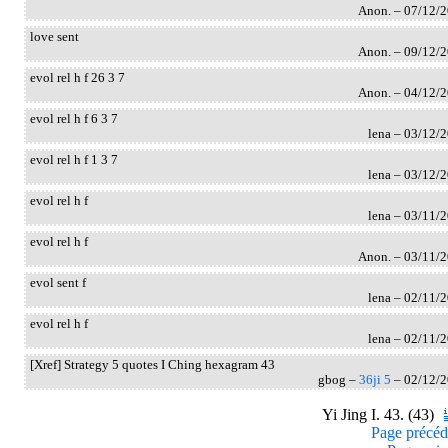
Anon. – 07/12/
love sent
Anon. – 09/12/
evol rel h f 26 3 7
Anon. – 04/12/
evol rel h f 6 3 7
lena – 03/12/
evol rel h f 1 3 7
lena – 03/12/
evol rel h f
lena – 03/11/
evol rel h f
Anon. – 03/11/
evol sent f
lena – 02/11/
evol rel h f
lena – 02/11/
[Xref] Strategy 5 quotes I Ching hexagram 43
gbog –
36ji 5
– 02/12/
Yi Jing I. 43. (43)
Page précéd