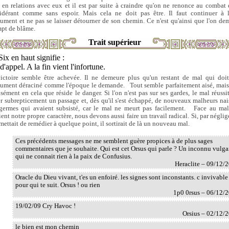
t en relations avec eux et il est par suite à craindre qu'on ne renonce au combat 
idérant comme sans espoir. Mais cela ne doit pas être. Il faut continuer à l
lument et ne pas se laisser détourner de son chemin. Ce n'est qu'ainsi que l'on de
pt de blâme.
Trait supérieur
Six en haut signifie :
d'appel. A la fin vient l'infortune.
ictoire semble être achevée. Il ne demeure plus qu'un restant de mal qui doit
lument déraciné comme l'époque le demande. Tout semble parfaitement aisé, mais 
isément en cela que réside le danger. Si l'on n'est pas sur ses gardes, le mal réussit
er subrepticement un passage et, dès qu'il s'est échappé, de nouveaux malheurs nai
germes qui avaient subsisté, car le mal ne meurt pas facilement. Face au ma
ient notre propre caractère, nous devons aussi faire un travail radical. Si, par néglig
mettait de remédier à quelque point, il sortirait de là un nouveau mal.
Ces précédents messages ne me semblent guère propices à de plus sages
commentaires que je souhaite. Qui est cet Orsus qui parle ? Un inconnu vulga
qui ne connait rien à la paix de Confusius.
Heraclite – 09/12/
Oracle du Dieu vivant, t'es un enfoiré. les signes sont inconstants. c invivable
pour qui te suit. Orsus ! ou rien
1p0 0rsus – 06/12/
19/02/09 Cry Havoc !
Orsius – 02/12/
le bien est mon chemin