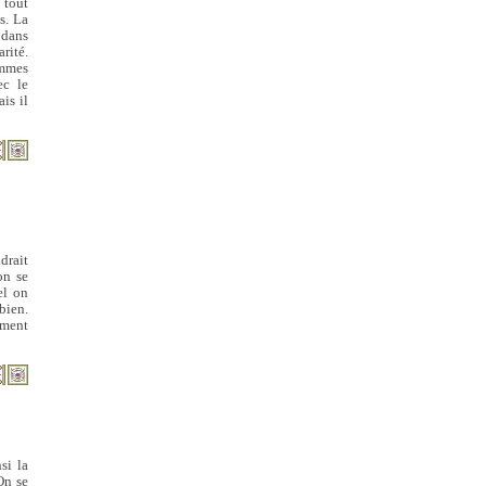
 tout
s. La
 dans
rité.
ommes
ec le
is il
drait
on se
el on
bien.
ement
si la
On se