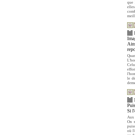
que 
elle
comb
meil
Ima
Ains
repo
Quan
L'ho
Celu
effo
l'ho
le d
deme
Puis
Si l
Aux 
On s
puis
où l