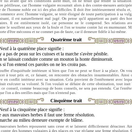
re lui avant que les conditions aient mûri, on ne ferait que rendre la situation
ère périlleuse, car l'homme vulgaire recourrait alors à des contre-mesures anticipée
e de l'homme noble est ici des plus difficiles. Il doit être intérieurement résolu et,
commerce avec l'homme vulgaire, se tenir éloigné de toute participation à sa vulga
aisant, il est naturellement mal jugé. On pense qu'il appartient au parti des h
aires. Il est entièrement isolé, car personne ne le comprend. Ses relations av
aire le souillent aux yeux de la foule et l'on se tourne contre lui en murmurant. Ma
orte d'être méconnu et ne commet pas de faute, car il demeure fidèle à lui-même.
Quatrième trait
Neuf à la quatrième place signifie :
'y a pas de peau sur les cuisses et la marche s'avère pénible.
n se laissait conduire comme un mouton la honte diminuerait.
 si l'on entend ces paroles on ne les croira pas.
ouffre d'inquiétude intérieure si bien que l'on ne peut se fixer à sa place. On vou
cer à tout prix et, ce faisant, on rencontre des obstacles insurmontables. Ainsi 
ve en conflit intérieur avec sa situation. Cela provient de l'entêtement avec lequ
rait exécuter sa volonté. Si l'on voulait se défaire de cette obstination, tout irait 
 ce conseil, comme beaucoup de bons conseils, ne sera pas entendu. Car l'entêt
que l'on a des oreilles mais que l'on n'entend pas.
Cinquième trait
Neuf à la cinquième place signifie :
 aux mauvaises herbes il faut une ferme résolution.
marche au milieu demeure exempte de blâme.
mauvaises herbes repoussent sans cesse et se laissent difficilement déraciner. Ain
e contre des hommes vulgaires à des places en vue réclame une ferme résolution. 