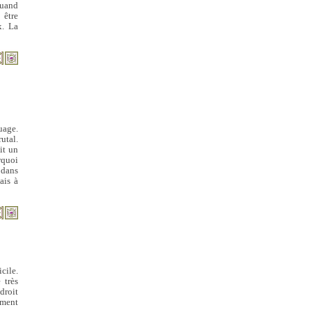
quand
 être
x. La
uage.
utal.
it un
rquoi
 dans
ais à
cile.
 très
droit
ément