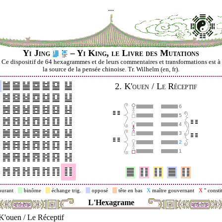
...
Yi Jing
– Yi King, le Livre des Mutations
Ce dispositif de 64 hexagrammes et de leurs commentaires et transformations est à
la source de la pensée chinoise. Tr. Wilhelm (en, fr).
2.
K'ouen / Le Réceptif
6
5
4
3
2
1
ourant
binôme
échange trig.
opposé
tête en bas
X
maître gouvernant
X
'' consti
L'Hexagrame
K'ouen / Le Réceptif