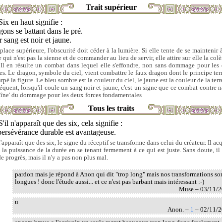
Trait supérieur
Six en haut signifie :
ons se battant dans le pré.
 sang est noir et jaune.
 place supérieure, l'obscurité doit céder à la lumière. Si elle tente de se maintenir 
 qui n'est pas la sienne et de commander au lieu de servir, elle attire sur elle la col
. Il en résulte un combat dans lequel elle s'effondre, non sans dommage pour les
ies. Le dragon, symbole du ciel, vient combattre le faux dragon dont le principe terr
rpé la figure. Le bleu sombre est la couleur du ciel, le jaune est la couleur de la terr
équent, lorsqu'il coule un sang noir et jaune, c'est un signe que ce combat contre n
aîne' du dommage pour les deux forces fondamentales
Tous les traits
S'il n'apparaît que des six, cela signifie :
ersévérance durable est avantageuse.
n'apparaît que des six, le signe du réceptif se transforme dans celui du créateur. Il ac
i la puissance de la durée en se tenant fermement à ce qui est juste. Sans doute, il 
e progrès, mais il n'y a pas non plus mal.
pardon mais je répond à Anon qui dit "trop long" mais nos transformations so
longues ! donc l'étude aussi... et ce n'est pas barbant mais intéressant :-)
Muse – 03/11/
u
Anon. –
1
– 02/11/