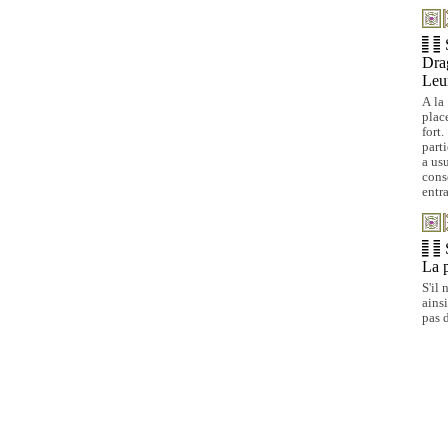
Drag
Leur
A la
place
fort
part
a usu
cons
entr
La p
S'il 
ains
pas d