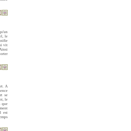
qu'un
l, le
nifie
i vit
 Ainsi
orter
rt. A
mence
rt se
t, le
s que
ement
l est
temps