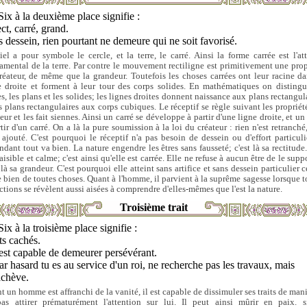
Six à la deuxième place signifie :
ct, carré, grand.
 dessein, rien pourtant ne demeure qui ne soit favorisé.
iel a pour symbole le cercle, et la terre, le carré. Ainsi la forme carrée est l'att
amental de la terre. Par contre le mouvement rectiligne est primitivement une prop
réateur, de même que la grandeur. Toutefois les choses carrées ont leur racine da
e droite et forment à leur tour des corps solides. En mathématiques on distingu
es, les plans et les solides; les lignes droites donnent naissance aux plans rectangula
es plans rectangulaires aux corps cubiques. Le réceptif se règle suivant les propriét
eur et les fait siennes. Ainsi un carré se développe à partir d'une ligne droite, et u
tir d'un carré. On a là la pure soumission à la loi du créateur : rien n'est retranché
t ajouté. C'est pourquoi le réceptif n'a pas besoin de dessein ou d'effort particulie
ndant tout va bien. La nature engendre les êtres sans fausseté; c'est là sa rectitude.
aisible et calme; c'est ainsi qu'elle est carrée. Elle ne refuse à aucun être de le supp
 là sa grandeur. C'est pourquoi elle atteint sans artifice et sans dessein particulier 
le bien de toutes choses. Quant à l'homme, il parvient à la suprême sagesse lorsque t
actions se révèlent aussi aisées à comprendre d'elles-mêmes que l'est la nature.
Troisième trait
Six à la troisième place signifie :
ts cachés.
est capable de demeurer persévérant.
ar hasard tu es au service d'un roi, ne recherche pas les travaux, mais
achève.
t un homme est affranchi de la vanité, il est capable de dissimuler ses traits de mani
as attirer prématurément l'attention sur lui. Il peut ainsi mûrir en paix. s