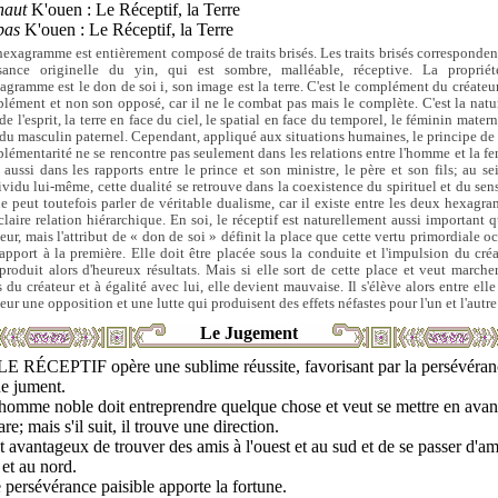
haut
K'ouen : Le Réceptif, la Terre
bas
K'ouen : Le Réceptif, la Terre
hexagramme est entièrement composé de traits brisés. Les traits brisés correspondent
sance originelle du yin, qui est sombre, malléable, réceptive. La proprié
xagramme est le don de soi i, son image est la terre. C'est le complément du créateur
lément et non son opposé, car il ne le combat pas mais le complète. C'est la natu
de l'esprit, la terre en face du ciel, le spatial en face du temporel, le féminin mater
 du masculin paternel. Cependant, appliqué aux situations humaines, le principe de 
lémentarité ne se rencontre pas seulement dans les relations entre l'homme et la f
 aussi dans les rapports entre le prince et son ministre, le père et son fils; au se
dividu lui-même, cette dualité se retrouve dans la coexistence du spirituel et du sens
e peut toutefois parler de véritable dualisme, car il existe entre les deux hexagr
claire relation hiérarchique. En soi, le réceptif est naturellement aussi important q
teur, mais l'attribut de « don de soi » définit la place que cette vertu primordiale o
rapport à la première. Elle doit être placée sous la conduite et l'impulsion du créa
 produit alors d'heureux résultats. Mais si elle sort de cette place et veut marche
 du créateur et à égalité avec lui, elle devient mauvaise. Il s'élève alors entre elle
eur une opposition et une lutte qui produisent des effets néfastes pour l'un et l'autre
Le Jugement
LE RÉCEPTIF opère une sublime réussite, favorisant par la persévéran
ne jument.
'homme noble doit entreprendre quelque chose et veut se mettre en avant
are; mais s'il suit, il trouve une direction.
st avantageux de trouver des amis à l'ouest et au sud et de se passer d'am
t et au nord.
persévérance paisible apporte la fortune.