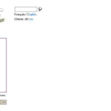
Français /
English
.
Chinois: off /
on
tuant