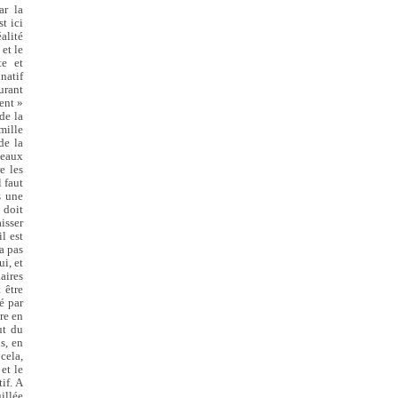
ar la
t ici
alité
 et le
te et
natif
urant
ent »
 de la
mille
de la
 beaux
e les
 faut
s une
 doit
isser
il est
a pas
ui, et
iaires
 être
é par
ure en
ut du
s, en
 cela,
 et le
if. A
illée