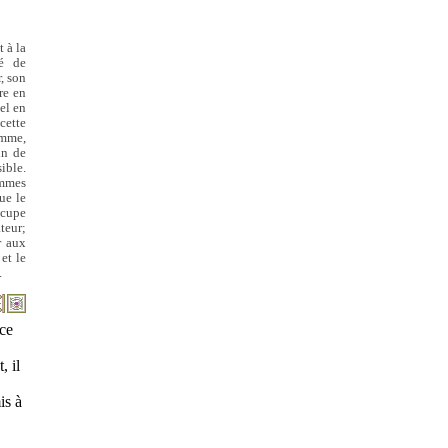
 à la
té de
, son
re en
nel en
cette
emme,
in de
ible.
ammes
ue le
ccupe
teur;
r aux
 et le
.
ce
, il
is à