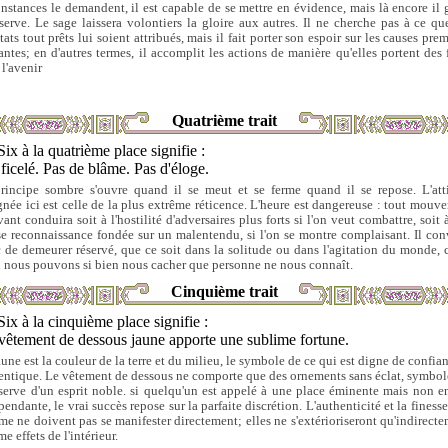
onstances le demandent, il est capable de se mettre en évidence, mais là encore il 
éserve. Le sage laissera volontiers la gloire aux autres. Il ne cherche pas à ce qu
tats tout prêts lui soient attribués, mais il fait porter son espoir sur les causes pre
antes; en d'autres termes, il accomplit les actions de manière qu'elles portent des f
 l'avenir
Quatrième trait
Six à la quatrième place signifie :
ficelé. Pas de blâme. Pas d'éloge.
rincipe sombre s'ouvre quand il se meut et se ferme quand il se repose. L'att
gnée ici est celle de la plus extrême réticence. L'heure est dangereuse : tout mouv
vant conduira soit à l'hostilité d'adversaires plus forts si l'on veut combattre, soit 
se reconnaissance fondée sur un malentendu, si l'on se montre complaisant. Il con
 de demeurer réservé, que ce soit dans la solitude ou dans l'agitation du monde, c
i nous pouvons si bien nous cacher que personne ne nous connaît.
Cinquième trait
Six à la cinquième place signifie :
vêtement de dessous jaune apporte une sublime fortune.
aune est la couleur de la terre et du milieu, le symbole de ce qui est digne de confian
entique. Le vêtement de dessous ne comporte que des ornements sans éclat, symbol
éserve d'un esprit noble. si quelqu'un est appelé à une place éminente mais non e
endante, le vrai succès repose sur la parfaite discrétion. L'authenticité et la finess
e ne doivent pas se manifester directement; elles ne s'extérioriseront qu'indirecte
 effets de l'intérieur.