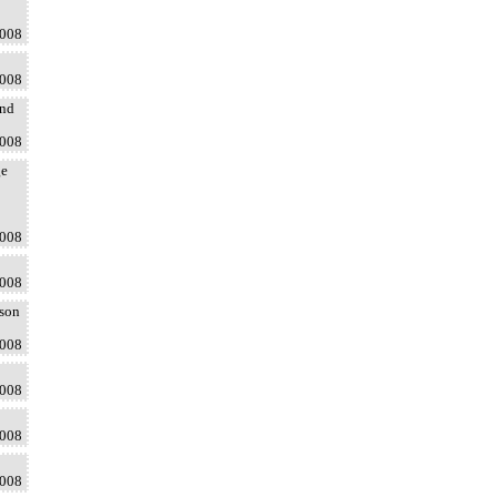
2008
2008
and
2008
ge
2008
2008
 son
2008
2008
2008
2008