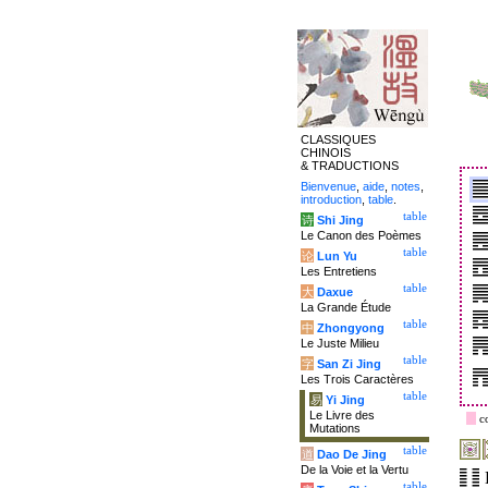
CLASSIQUES
CHINOIS
& TRADUCTIONS
Bienvenue
,
aide
,
notes
,
introduction
,
table
.
table
诗
Shi Jing
Le Canon des Poèmes
table
论
Lun Yu
Les Entretiens
table
大
Daxue
La Grande Étude
table
中
Zhongyong
Le Juste Milieu
table
字
San Zi Jing
Les Trois Caractères
table
易
Yi Jing
Le Livre des
c
Mutations
table
道
Dao De Jing
De la Voie et la Vertu
table