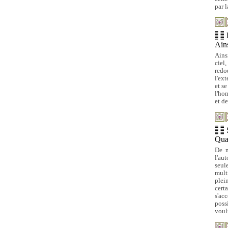
par l
Ains
Ains
ciel
redo
l'ex
et se
l'ho
et d
Quan
De m
l'au
seul
mult
plei
cert
s'ac
poss
voul