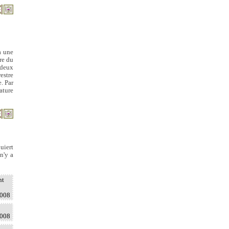
à une
ère du
 deux
estre
e. Par
ature
quiert
n'y a
nt
2008
2008