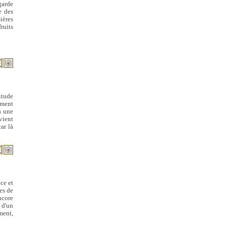
garde
e des
mières
ruits
itude
ement
à une
vient
ar là
ce et
es de
ncore
e d'un
ment,