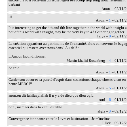
encore bravo a l'ecrivain un seule regret beaucoup trop long donc fatalement
barbant
Anon. – 02/11/
jjj
Anon. –
1
– 02/11/
It is interesting to get the 4th and 6th line together in the world with insight 
not of this world with insight, may be the very key to 45 Gathering together
Priya –
0
– 02/11/
La création appartient au patrimoine de l'humanité, alors concervons le baga
essentiel qui restera avec nous dans l'Au-delà :
L'Amour Inconditionnel
Martin khalid Rosenberg –
4
– 01/11/
So true
Anon. –
1
– 01/11/
Garder son coeur et sa pureté d'esprit dans ses actions chaque choses vient en
heure MERCI!!
Anon. –
5
– 01/11/
anon,on dit lahilaaylallah il n y a de dieu que dieu cqfd
soul –
6
– 01/11/
bon , marcher dans la vertu durable ...
algiz –
3
– 09/12/
Convergence étonnante entre le Livre et la situation... Je m'incline.
JlDck – 09/12/