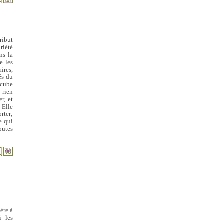
ribut
riété
ns la
e les
ires,
és du
n cube
, rien
r, et
 Elle
orter;
ce qui
outes
ère à
i les