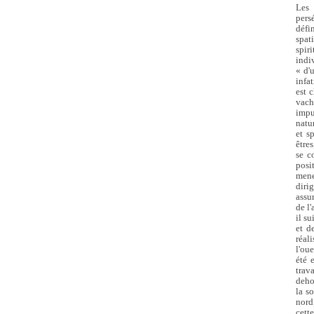
Les 
pers
défi
spati
spir
indi
« d'
infa
est c
vach
impu
natur
et s
être
se c
posi
mene
dirig
assu
de l'
il su
et d
réal
l'oue
été 
trav
dehor
la so
nord
cett