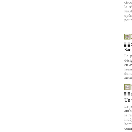
circ
la r
résul
opér
pour
Sac 
Le p
dési
en a
faus
donc
auss
Un 
Le j
auth
la r
indép
homm
comme