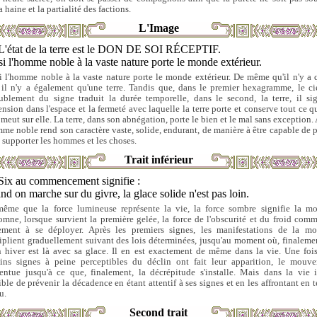
a haine et la partialité des factions.
L'Image
L'état de la terre est le DON DE SOI RÉCEPTIF.
i l'homme noble à la vaste nature porte le monde extérieur.
i l'homme noble à la vaste nature porte le monde extérieur. De même qu'il n'y a 
, il n'y a également qu'une terre. Tandis que, dans le premier hexagramme, le cie
ublement du signe traduit la durée temporelle, dans le second, la terre, il sig
tension dans l'espace et la fermeté avec laquelle la terre porte et conserve tout ce qu
 meut sur elle. La terre, dans son abnégation, porte le bien et le mal sans exception.
mme noble rend son caractère vaste, solide, endurant, de manière à être capable de p
e supporter les hommes et les choses.
Trait inférieur
Six au commencement signifie :
d on marche sur du givre, la glace solide n'est pas loin.
ême que la force lumineuse représente la vie, la force sombre signifie la mo
tomne, lorsque survient la première gelée, la force de l'obscurité et du froid com
ement à se déployer. Après les premiers signes, les manifestations de la mo
iplient graduellement suivant des lois déterminées, jusqu'au moment où, finalemen
n hiver est là avec sa glace. Il en est exactement de même dans la vie. Une foi
ains signes à peine perceptibles du déclin ont fait leur apparition, le mouv
centue jusqu'à ce que, finalement, la décrépitude s'installe. Mais dans la vie i
ible de prévenir la décadence en étant attentif à ses signes et en les affrontant en 
u.
Second trait