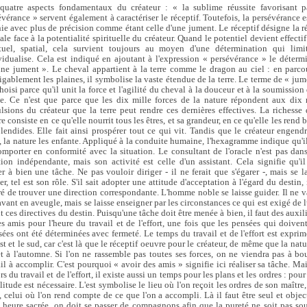
quatre aspects fondamentaux du créateur : « la sublime réussite favorisant p
évérance » servent également à caractériser le réceptif. Toutefois, la persévérance es
nie avec plus de précision comme étant celle d'une jument. Le réceptif désigne la ré
ale face à la potentialité spirituelle du créateur. Quand le potentiel devient effectif
ituel, spatial, cela survient toujours au moyen d'une détermination qui limi
vidualise. Cela est indiqué en ajoutant à l'expression « persévérance » le détermi
une jument ». Le cheval appartient à la terre comme le dragon au ciel : en parco
tigablement les plaines, il symbolise la vaste étendue de la terre. Le terme de « jum
hoisi parce qu'il unit la force et l'agilité du cheval à la douceur et à la soumission
e. Ce n'est que parce que les dix mille forces de la nature répondent aux dix 
lsions du créateur que la terre peut rendre ces dernières effectives. La richesse 
e consiste en ce qu'elle nourrit tous les êtres, et sa grandeur, en ce qu'elle les rend
plendides. Elle fait ainsi prospérer tout ce qui vit. Tandis que le créateur engendr
s, la nature les enfante. Appliqué à la conduite humaine, l'hexagramme indique qu'il
omporter en conformité avec la situation. Le consultant de l'oracle n'est pas dan
tion indépendante, mais son activité est celle d'un assistant. Cela signifie qu'il
r à bien une tâche. Ne pas vouloir diriger - il ne ferait que s'égarer -, mais se la
er, tel est son rôle. S'il sait adopter une attitude d'acceptation à l'égard du destin, 
ré de trouver une direction correspondante. L'homme noble se laisse guider. Il ne v
avant en aveugle, mais se laisse enseigner par les circonstances ce qui est exigé de l
it ces directives du destin. Puisqu'une tâche doit être menée à bien, il faut des auxil
es amis pour l'heure du travail et de l'effort, une fois que les pensées qui doivent
isées ont été déterminées avec fermeté. Le temps du travail et de l'effort est exprim
st et le sud, car c'est là que le réceptif oeuvre pour le créateur, de même que la nat
et à l'automne. Si l'on ne rassemble pas toutes ses forces, on ne viendra pas à bo
ail à accomplir. C'est pourquoi « avoir des amis » signifie ici réaliser sa tâche. Mai
s du travail et de l'effort, il existe aussi un temps pour les plans et les ordres : pour
litude est nécessaire. L'est symbolise le lieu où l'on reçoit les ordres de son maître,
, celui où l'on rend compte de ce que l'on a accompli. Là il faut être seul et object
e heure sacrée, on doit se passer de compagnons afin que la pureté ne soit pas sou