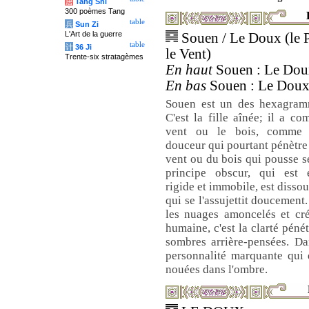
唐
Tang Shi
300 poèmes Tang
table
兵
Sun Zi
L'Art de la guerre
Souen / Le Doux (le P
table
计
36 Ji
le Vent)
Trente-six stratagèmes
En haut
Souen : Le Doux
En bas
Souen : Le Doux,
Souen est un des hexagram
C'est la fille aînée; il a c
vent ou le bois, comme p
douceur qui pourtant pénètre
vent ou du bois qui pousse s
principe obscur, qui est
rigide et immobile, est disso
qui se l'assujettit doucement.
les nuages amoncelés et cré
humaine, c'est la clarté péné
sombres arrière-pensées. Dan
personnalité marquante qui 
nouées dans l'ombre.