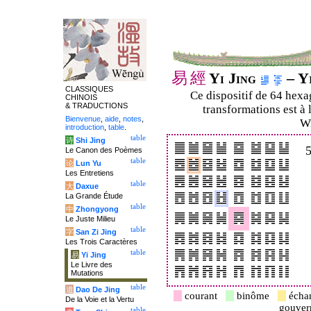
易
經
Yi Jing
– Yi
CLASSIQUES
Ce dispositif de 64 hex
CHINOIS
& TRADUCTIONS
transformations est à 
Bienvenue
,
aide
,
notes
,
Wi
introduction
,
table
.
table
诗
Shi Jing
Le Canon des Poèmes
table
论
Lun Yu
Les Entretiens
table
大
Daxue
La Grande Étude
table
中
Zhongyong
Le Juste Milieu
table
字
San Zi Jing
Les Trois Caractères
table
易
Yi Jing
Le Livre des
Mutations
table
道
Dao De Jing
courant
binôme
écha
De la Voie et la Vertu
gouve
table