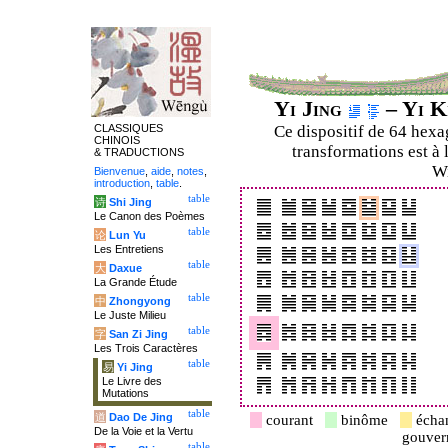
Yi Jing
– Yi K
CLASSIQUES
Ce dispositif de 64 hex
CHINOIS
transformations est à 
& TRADUCTIONS
Wi
Bienvenue
,
aide
,
notes
,
introduction
,
table
.
table
诗
Shi Jing
Le Canon des Poèmes
table
论
Lun Yu
Les Entretiens
table
大
Daxue
La Grande Étude
table
中
Zhongyong
Le Juste Milieu
table
字
San Zi Jing
Les Trois Caractères
table
易
Yi Jing
Le Livre des
Mutations
table
道
Dao De Jing
courant
binôme
écha
De la Voie et la Vertu
gouve
table