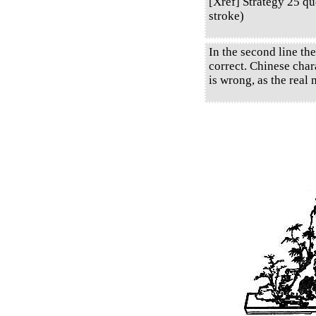
[Xref] Strategy 25 q
stroke)
In the second line the
correct. Chinese chara
is wrong, as the real 