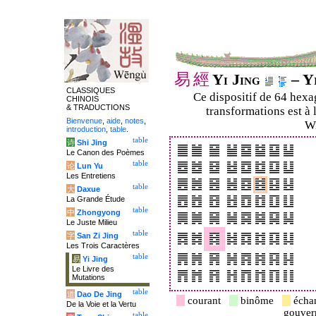
易
經
Yi Jing
– Yi
CLASSIQUES
Ce dispositif de 64 hex
CHINOIS
& TRADUCTIONS
transformations est à 
Bienvenue
,
aide
,
notes
,
Wi
introduction
,
table
.
table
诗
Shi Jing
Le Canon des Poèmes
table
论
Lun Yu
Les Entretiens
table
大
Daxue
La Grande Étude
table
中
Zhongyong
Le Juste Milieu
table
字
San Zi Jing
Les Trois Caractères
table
易
Yi Jing
Le Livre des
Mutations
table
道
Dao De Jing
courant
binôme
écha
De la Voie et la Vertu
gouve
table