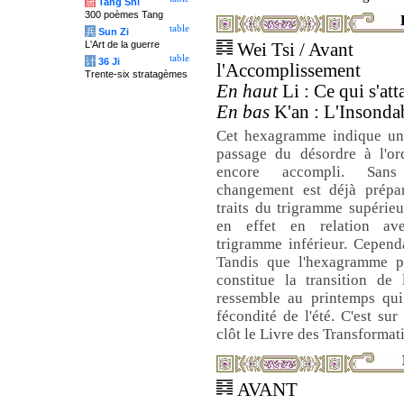
唐
Tang Shi
300 poèmes Tang
table
兵
Sun Zi
L'Art de la guerre
Wei Tsi / Avant
table
计
36 Ji
l'Accomplissement
Trente-six stratagèmes
En haut
Li : Ce qui s'att
En bas
K'an : L'Insondab
Cet hexagramme indique un
passage du désordre à l'or
encore accompli. San
changement est déjà prépar
traits du trigramme supérieu
en effet en relation a
trigramme inférieur. Cepend
Tandis que l'hexagramme p
constitue la transition de 
ressemble au printemps qui
fécondité de l'été. C'est sur
clôt le Livre des Transformat
AVANT