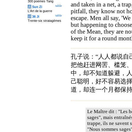
300 poèmes Tang
and taken in a net, a trap
table
兵
Sun Zi
pitfall, they know not h
L'Art de la guerre
table
计
36 Ji
escape. Men all say, 'We 
Trente-six stratagèmes
but happening to choose
of the Mean, they are not
keep it for a round mont
孔子说：“人人都说自
把他赶进网罟、槛笼
中，却不知道躲避，
己聪明，好不容易选
道，却连一个月都保持
Le Maître dit : "Les
sages", mais entraînés
trappe, ils ne savent
"Nous sommes sages", 