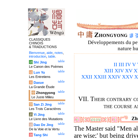
中
庸
Zhongyong
CLASSIQUES
Développements du petit
CHINOIS
& TRADUCTIONS
nature hu
Bienvenue
,
aide
,
notes
,
introduction
,
table
.
table
诗
Shi Jing
II
III
IV
V
Le Canon des Poèmes
XIII
XIV
XV
X
table
论
Lun Yu
XXII
XXIII
XXIV
XXV
X
Les Entretiens
table
大
Daxue
La Grande Étude
table
中
Zhongyong
Le Juste Milieu
VII. Their contrary c
table
字
San Zi Jing
the course a
Les Trois Caractères
table
易
Yi Jing
Zh
Le Livre des Mutations
table
道
Dao De Jing
The Master said "Men al
De la Voie et la Vertu
table
are wise;' but being dri
唐
Tang Shi