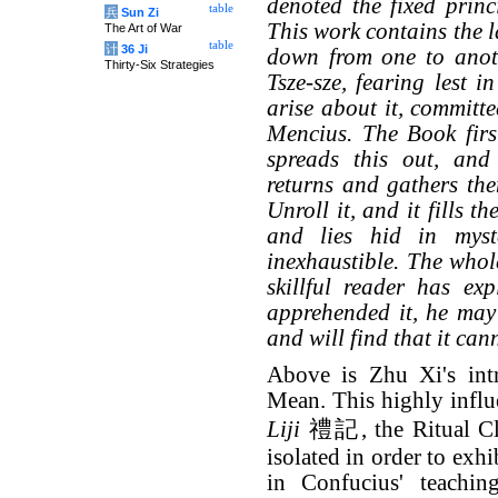
denoted the fixed princ
table
兵
Sun Zi
This work contains the 
The Art of War
table
计
36 Ji
down from one to anoth
Thirty-Six Strategies
Tsze-sze, fearing lest i
arise about it, committe
Mencius. The Book first
spreads this out, and 
returns and gathers the
Unroll it, and it fills th
and lies hid in myste
inexhaustible. The whole
skillful reader has exp
apprehended it, he may c
and will find that it ca
Above is Zhu Xi's intr
Mean. This highly influen
Liji
禮記, the Ritual Cla
isolated in order to exh
in Confucius' teachin