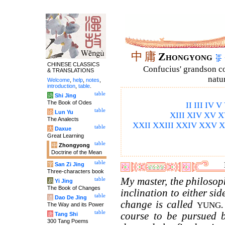
中
庸
Zhongyong
CHINESE CLASSICS
Confucius' grandson 
& TRANSLATIONS
natu
Welcome
,
help
,
notes
,
introduction
,
table
.
table
诗
Shi Jing
The Book of Odes
II
III
IV
V
table
论
Lun Yu
XIII
XIV
XV
X
The Analects
XXII
XXIII
XXIV
XXV
X
table
大
Daxue
Great Learning
table
中
Zhongyong
Doctrine of the Mean
table
字
San Zi Jing
Three-characters book
My master, the philosop
table
易
Yi Jing
The Book of Changes
inclination to either sid
table
道
Dao De Jing
change is called
YUNG
The Way and its Power
table
course to be pursued 
唐
Tang Shi
300 Tang Poems