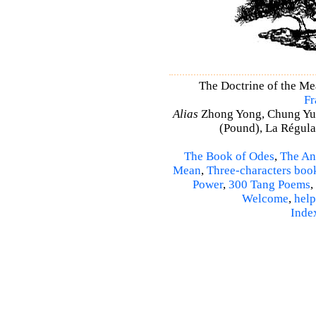
The Doctrine of the M
Fr
Alias
Zhong Yong, Chung Yu
(Pound), La Régulat
The Book of Odes
,
The An
Mean
,
Three-characters boo
Power
,
300 Tang Poems
,
Welcome
,
help
Inde