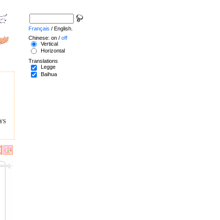
Français
/ English.
Chinese: on /
off
Vertical
Horizontal
Translations
Legge
Baihua
ys