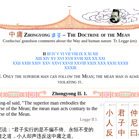
...
中
庸
Zhongyong
– The Doctrine of the Mean
Confucius' grandson comments about the Way and human nature. Tr. Legge (en)
I
II
III
IV
V
VI
VII
VIII
IX
X
XI
XII
XIII
XIV
XV
XVI
XVII
XVIII
XIX
XX
XXI
XXII
XXIII
XXIV
XXV
XXVI
XXVII
XXVIII
XXIX
XXX
XXXI
XXXII
XXXIII
I. Only the superior man can follow the Mean; the mean man is alwa
violating it.
Zhongyong II. 1.
ng-nî said, "The superior man
embodies
the
se of the Mean; the mean man acts contrary to the
小
君
仲
rse of the Mean.
Legge II.1.
人
子
尼
尼说：“君子实行的是不偏不倚、永恒不变的
反
中
曰
庸之道，小人却声违反这中庸之道。