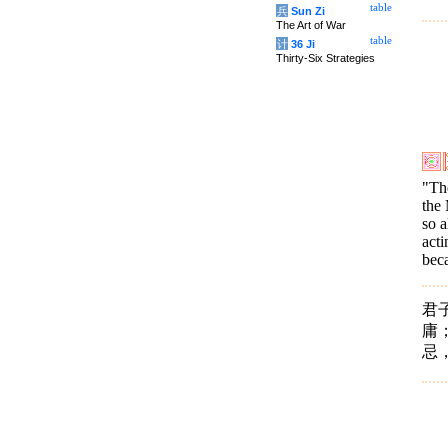
table
兵
Sun Zi
The Art of War
table
计
36 Ji
Thirty-Six Strategies
"Th
the 
so 
acti
bec
君
庸
忌