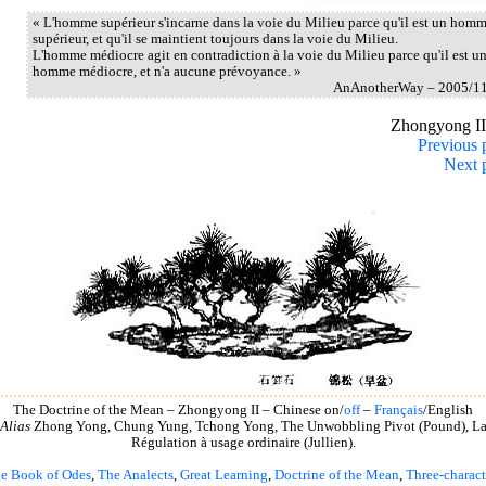
« L'homme supérieur s'incarne dans la voie du Milieu parce qu'il est un hom
supérieur, et qu'il se maintient toujours dans la voie du Milieu.
L'homme médiocre agit en contradiction à la voie du Milieu parce qu'il est u
homme médiocre, et n'a aucune prévoyance. »
AnAnotherWay – 2005/1
Zhongyong I
Previous 
Next 
The Doctrine of the Mean – Zhongyong II – Chinese on/
off
–
Français
/English
Alias
Zhong Yong, Chung Yung, Tchong Yong, The Unwobbling Pivot (Pound), L
Régulation à usage ordinaire (Jullien).
e Book of Odes
,
The Analects
,
Great Learning
,
Doctrine of the Mean
,
Three-charact