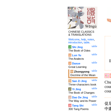
CHINESE CLASSICS
& TRANSLATIONS
Welcome
,
help
,
notes
,
introduction
,
table
.
table
诗
Shi Jing
The Book of Odes
table
论
Lun Yu
The Analects
I
table
大
Daxue
Great Learning
table
中
Zhongyong
Doctrine of the Mean
table
字
San Zi Jing
Chu
Three-characters book
cour
table
易
Yi Jing
cou
The Book of Changes
table
道
Dao De Jing
The Way and its Power
促
table
唐
Tang Shi
中
300 Tang Poems