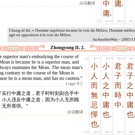
中
庸
白话翻译
庸
Chung-nî dit, « l'homme supérieur incarne la voie du Milieu; l'homme médio
agit en opposition à la voie du Milieu.
AnAnotherWay – 2005/1
Zhongyong II. 2.
e superior man's embodying the course of
Mean is because he is a superior man, and
小
小
君
君
always maintains the Mean. The mean man's
ng contrary to the course of the Mean is
人
人
子
子
ause he is a mean man, and has no caution."
Legge II.2.
而
之
而
之
子实行中庸之道，君子时时刻刻合乎中
無
中
時
中
；小人违反中庸之道，因为小人无所顾
忌
庸
中
庸
，无所畏惧。”
白话翻译
憚
也
也
也