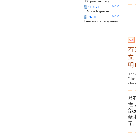
300 poèmes Tang
table
兵
Sun Zi
L'Art de la guerre
table
计
36 Ji
Trente-six stratagèmes
右
立
明
The a
"the
chap
只
性
部
孽
了