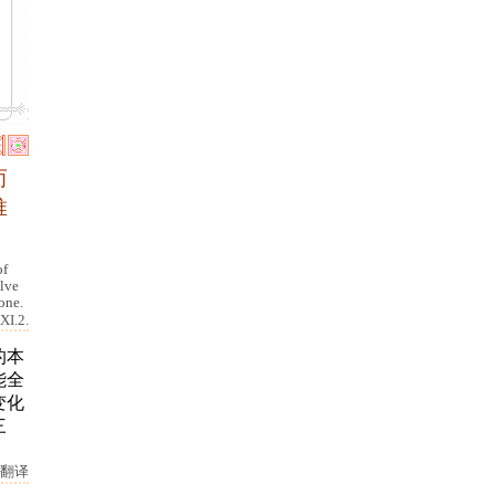
而
推
of
elve
 one.
XI.2.
的本
能全
变化
三
翻译