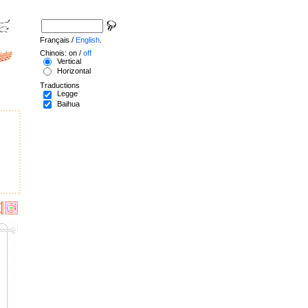
Français /
English
.
Chinois: on /
off
Vertical
Horizontal
Traductions
Legge
Baihua