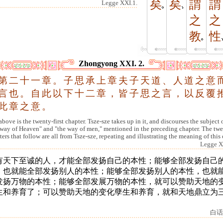
矣
矣
謂
謂
Legge XXI.1.
之
之
教
性
Zhongyong XXI. 2.
第
二
十
一
章
。
子
思
承
上
章
夫
子
天
道
、
人
道
之
意
言
也
。
自
此
以
下
十
二
章
，
皆
子
思
之
言
，
以
反
覆
此
章
之
意
。
bove is the twenty-first chapter. Tsze-sze takes up in it, and discourses the subject 
 way of Heaven" and "the way of men," mentioned in the preceding chapter. The tw
ters that follow are all from Tsze-sze, repeating and illustrating the meaning of this
Legge X
有天下至诚的人，才能全部发扬自己的本性；能够全部发扬自己
，也就能全部发扬别人的本性；能够全部发扬别人的本性，也就
发扬万物的本性；能够全部发展万物的本性，就可以赞助天地的
生和养育了；可以赞助天地的变化孽生和养育，就和天地鼎立为
。
白话