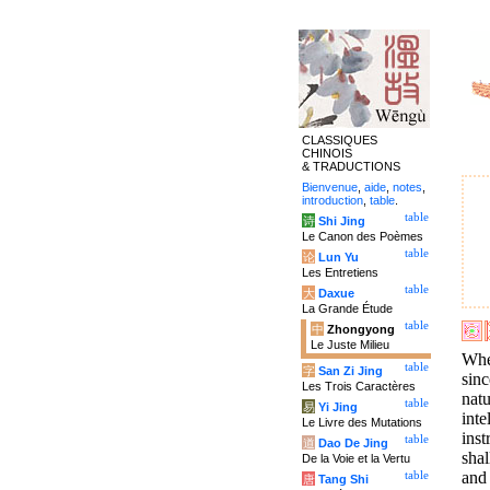
CLASSIQUES
CHINOIS
& TRADUCTIONS
Bienvenue
,
aide
,
notes
,
introduction
,
table
.
table
诗
Shi Jing
Le Canon des Poèmes
table
论
Lun Yu
Les Entretiens
table
大
Daxue
La Grande Étude
table
中
Zhongyong
Le Juste Milieu
Whe
table
字
San Zi Jing
sinc
Les Trois Caractères
natu
table
易
Yi Jing
inte
Le Livre des Mutations
inst
table
道
Dao De Jing
shal
De la Voie et la Vertu
and 
table
唐
Tang Shi