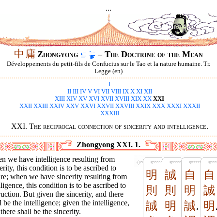
...
中
庸
Zhongyong
– The Doctrine of the Mean
Développements du petit-fils de Confucius sur le Tao et la nature humaine. Tr.
Legge (en)
I
II
III
IV
V
VI
VII
VIII
IX
X
XI
XII
XIII
XIV
XV
XVI
XVII
XVIII
XIX
XX
XXI
XXII
XXIII
XXIV
XXV
XXVI
XXVII
XXVIII
XXIX
XXX
XXXI
XXXII
XXXIII
XXI. The reciprocal connection of sincerity and intelligence.
Zhongyong XXI. 1.
n we have intelligence resulting from
erity, this condition is to be ascribed to
明
誠
自
自
re; when we have sincerity resulting from
lligence, this condition is to be ascribed to
則
則
明
誠
ruction. But given the sincerity, and there
l be the intelligence; given the intelligence,
誠
明
誠
明
there shall be the sincerity.