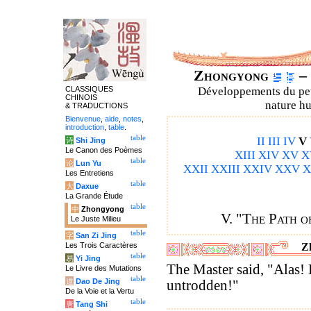
Zhongyong
– 
CLASSIQUES
Développements du petit
CHINOIS
nature hu
& TRADUCTIONS
Bienvenue
,
aide
,
notes
,
introduction
,
table
.
table
II
III
IV
V
诗
Shi Jing
Le Canon des Poèmes
XIII
XIV
XV
X
table
论
Lun Yu
XXII
XXIII
XXIV
XXV
X
Les Entretiens
table
大
Daxue
La Grande Étude
table
中
Zhongyong
V. "The Path o
Le Juste Milieu
table
字
San Zi Jing
Les Trois Caractères
Z
table
易
Yi Jing
The Master said, "Alas!
Le Livre des Mutations
table
道
Dao De Jing
untrodden!"
De la Voie et la Vertu
table
唐
Tang Shi