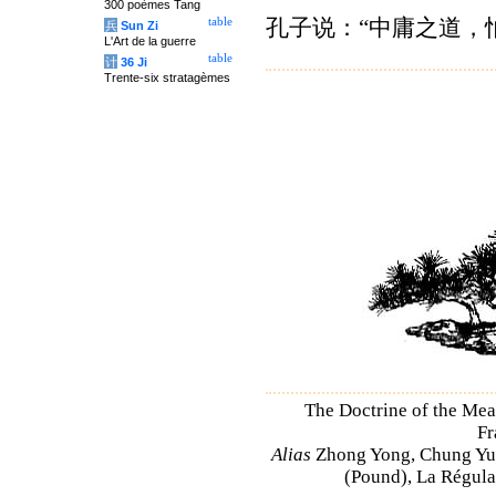
300 poèmes Tang
孔子说：“中庸之道，
table
兵
Sun Zi
L'Art de la guerre
table
计
36 Ji
Trente-six stratagèmes
The Doctrine of the Me
Fr
Alias
Zhong Yong, Chung Yu
(Pound), La Régulat