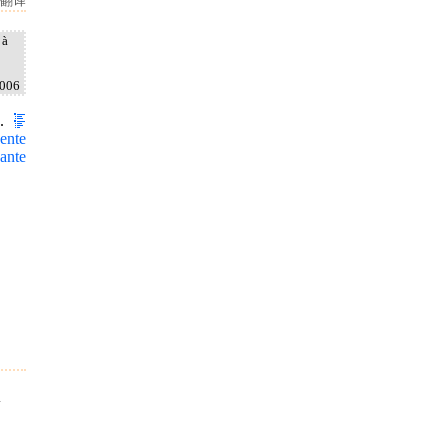
翻译
 à
2006
I.
ente
ante
a