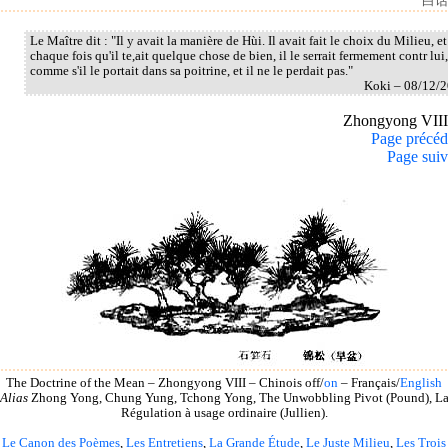
白话
Le Maître dit : "Il y avait la manière de Hùi. Il avait fait le choix du Milieu, et
chaque fois qu'il te,ait quelque chose de bien, il le serrait fermement contr lui,
comme s'il le portait dans sa poitrine, et il ne le perdait pas."
Koki – 08/12/
Zhongyong VII
Page précéd
Page suiv
The Doctrine of the Mean – Zhongyong VIII – Chinois off/
on
– Français/
English
Alias
Zhong Yong, Chung Yung, Tchong Yong, The Unwobbling Pivot (Pound), L
Régulation à usage ordinaire (Jullien).
Le Canon des Poèmes
,
Les Entretiens
,
La Grande Étude
,
Le Juste Milieu
,
Les Trois