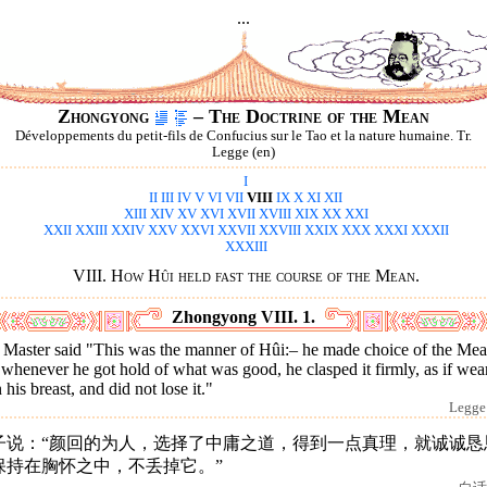
...
Zhongyong
– The Doctrine of the Mean
Développements du petit-fils de Confucius sur le Tao et la nature humaine. Tr.
Legge (en)
I
II
III
IV
V
VI
VII
VIII
IX
X
XI
XII
XIII
XIV
XV
XVI
XVII
XVIII
XIX
XX
XXI
XXII
XXIII
XXIV
XXV
XXVI
XXVII
XXVIII
XXIX
XXX
XXXI
XXXII
XXXIII
VIII. How Hûi held fast the course of the Mean.
Zhongyong VIII. 1.
 Master said "This was the manner of Hûi:– he made choice of the Mea
whenever he got hold of what was good, he clasped it firmly, as if wea
n his breast, and did not lose it."
Legge 
子说：“颜回的为人，选择了中庸之道，得到一点真理，就诚诚恳
保持在胸怀之中，不丢掉它。”