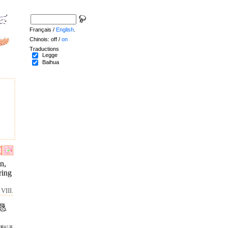
Français /
English
.
Chinois: off /
on
Traductions
Legge
Baihua
n,
ring
VIII.
恳