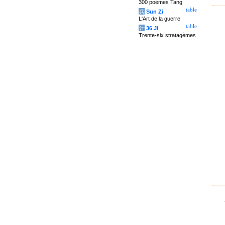
300 poèmes Tang
table
兵
Sun Zi
L'Art de la guerre
table
计
36 Ji
Trente-six stratagèmes