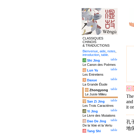
CLASSIQUES
CHINOIS
& TRADUCTIONS
Bienvenue
,
aide
,
notes
,
introduction
,
table
.
table
诗
Shi Jing
Le Canon des Poèmes
table
论
Lun Yu
Les Entretiens
table
大
Daxue
La Grande Étude
table
中
Zhongyong
Le Juste Milieu
The
table
and 
字
San Zi Jing
Les Trois Caractères
it o
table
易
Yi Jing
Le Livre des Mutations
table
孔
道
Dao De Jing
De la Voie et la Vertu
地
table
唐
Tang Shi