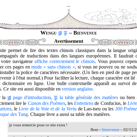
...
Wengu
– Bienvenue
Avertissement
ite permet de lire des textes chinois classiques dans la langue orig
ompagnés de traductions dans des langues européennes. Il faudrait 
 votre navigateur
affiche correctement le chinois
. Vous pouvez cepen
ter ces pages en
mode « sans chinois »
, si vous ne pouvez ou ne souha
installer la police de caractères nécessaire. (Un lien en pied de page p
evenir à l'état normal.) Pour faciliter la lecture, chaque caractère est lié
t dictionnaire en ligne. Une bulle contextuelle apparaît au survol d
s. Ce site est aussi disponible en
version anglaise
.
r la
page d'introduction
,
la table générale des matières
ou bien a
ctement lire le
Canon des Poèmes
, les
Entretiens
de Confucius, le
Livr
ations
, le
Livre de la Voie et de la Vertu
de Lao-tseu ou les
300 Poème
poque des
Tang
. Chaque livre a aussi sa table des matières.
je vous remercie pour ce site extra !
fleur –
bienvenue
– 02/11/