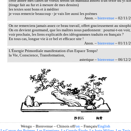
cette année mes cartes de voeux seront un mandala assorti d'un texte du yi ki
(tirage fait au fur et à mesure de mes dessins)
les textes sont bons et à méditer
je vous remercie beaucoup - je vais lire aussi les poèmes
Anon. –
bienvenue
– 02/11/
On ne remerciera jamais assez ce beau travail, offert gracieusement au sinophi
On en devient gourmand, que les maîtres nous pardonnent : pourrai-t-on voir,
voir prochain, les liens explicatifs des idéogrammes traduits en français ?
En tous cas, longue vie à ce bel et efficace site !
Anon. –
bienvenue
– 01/11/
L'Énergie Primordiale manifestation d'un Espace Temps!
la Vie, Conscience, Transformation,
asterique –
bienvenue
– 06/12/
Wengu – Bienvenue – Chinois off/
on
– Français/
English
Le Canon des Poèmes
,
Les Entretiens
,
La Grande Étude
,
Le Juste Milieu
,
Les Trois