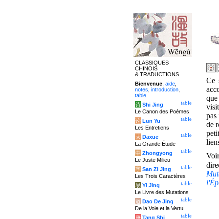
CLASSIQUES
CHINOIS
& TRADUCTIONS
Ce s
Bienvenue
,
aide
,
acc
notes
,
introduction
,
table
.
que
table
诗
Shi Jing
visi
Le Canon des Poèmes
pas 
table
论
Lun Yu
de r
Les Entretiens
peti
table
大
Daxue
lien
La Grande Étude
table
中
Zhongyong
Voi
Le Juste Milieu
dire
table
字
San Zi Jing
Mut
Les Trois Caractères
l'É
table
易
Yi Jing
Le Livre des Mutations
table
道
Dao De Jing
De la Voie et la Vertu
table
唐
Tang Shi