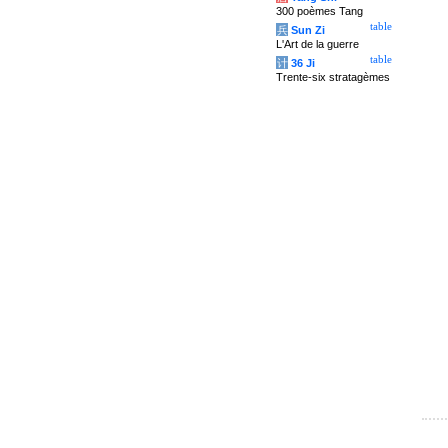
300 poèmes Tang
table
兵
Sun Zi
L'Art de la guerre
table
计
36 Ji
Trente-six stratagèmes