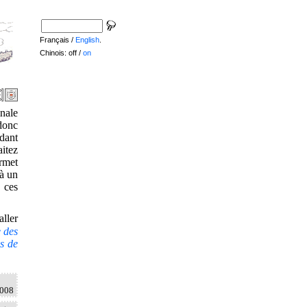
Français /
English
.
Chinois: off /
on
inale
donc
dant
itez
ermet
 à un
e ces
ller
e des
s de
2008