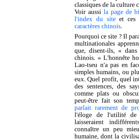
classiques de la culture 
Voir aussi
la page de b
l'index du site
et ce
caractères chinois
.
Pourquoi ce site ? Il par
multinationales apprenne
que, disent-ils, « dan
chinois. » L'honnête h
Lao-tseu n'a pas en fac
simples humains, ou plus
eux. Quel profit, quel int
des sentences, des say
comme plats ou obscurs
peut-être fait son te
parlait rarement de pro
l'éloge de l'utilité d
laisseraient indiffére
connaître un peu mieu
humaine, dont la civilis