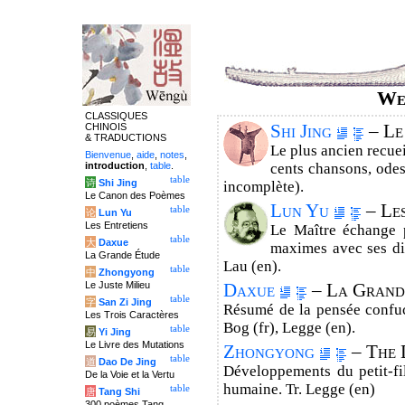
We
CLASSIQUES
CHINOIS
Shi Jing
– Le
& TRADUCTIONS
Le plus ancien recuei
Bienvenue
,
aide
,
notes
,
introduction
,
table
.
cents chansons, odes
table
诗
Shi Jing
incomplète).
Le Canon des Poèmes
Lun Yu
– Les
table
论
Lun Yu
Les Entretiens
Le Maître échange p
table
大
Daxue
maximes avec ses dis
La Grande Étude
Lau (en).
table
中
Zhongyong
Le Juste Milieu
Daxue
– La Grand
table
字
San Zi Jing
Résumé de la pensée confucia
Les Trois Caractères
Bog (fr), Legge (en).
table
易
Yi Jing
Le Livre des Mutations
Zhongyong
– The 
table
道
Dao De Jing
Développements du petit-fi
De la Voie et la Vertu
humaine. Tr. Legge (en)
table
唐
Tang Shi
300 poèmes Tang