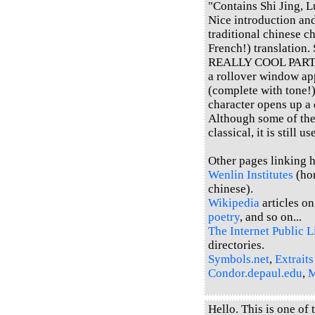
"Contains Shi Jing, L
Nice introduction an
traditional chinese c
French!) translation. 
REALLY COOL PART: If
a rollover window ap
(complete with tone!)
character opens up a 
Although some of the 
classical, it is still u
Other pages linking he
Wenlin Institutes
(hom
chinese).
Wikipedia
articles o
poetry
, and so on...
The Internet Public L
directories.
Symbols.net
,
Extraits
Condor.depaul.edu
,
M
Hello. This is one of