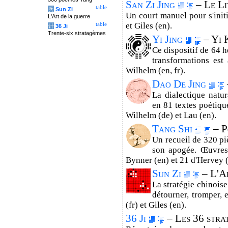
San Zi Jing
– Le Li
table
兵
Sun Zi
Un court manuel pour s'initi
L'Art de la guerre
et Giles (en).
table
计
36 Ji
Trente-six stratagèmes
Yi Jing
– Yi 
Ce dispositif de 64 
transformations est
Wilhelm (en, fr).
Dao De Jing
La dialectique natur
en 81 textes poétique
Wilhelm (de) et Lau (en).
Tang Shi
– P
Un recueil de 320 pi
son apogée. Œuvres
Bynner (en) et 21 d'Hervey (
Sun Zi
– L'Ar
La stratégie chinoise
détourner, tromper, 
(fr) et Giles (en).
36 Ji
– Les 36 stra