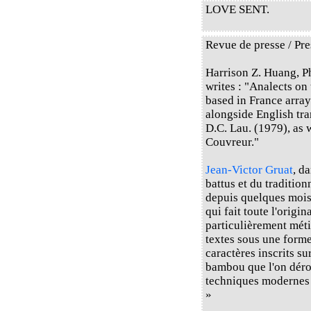
LOVE SENT.
Revue de presse / Pre
Harrison Z. Huang, P
writes : "Analects on
based in France array
alongside English tr
D.C. Lau. (1979), as 
Couvreur."
Jean-Victor Gruat
, d
battus et du traditio
depuis quelques mois d
qui fait toute l'origin
particulièrement méti
textes sous une forme
caractères inscrits s
bambou que l'on déroul
techniques modernes e
»