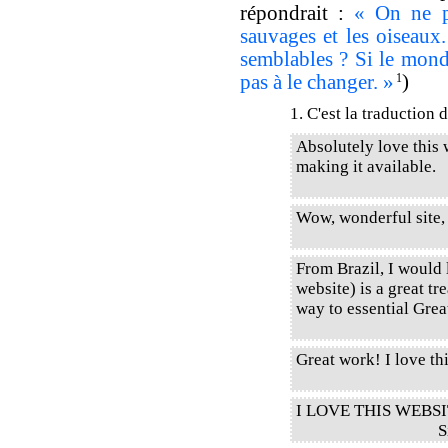
répondrait :
« On ne pe
sauvages et les oiseaux
semblables ? Si le monde
pas à le changer. »
1
)
1. C'est la traduction 
Absolutely love this
making it available.
Wow, wonderful site,
From Brazil, I would l
website) is a great tr
way to essential Gre
Great work! I love thi
I LOVE THIS WEBSI
S