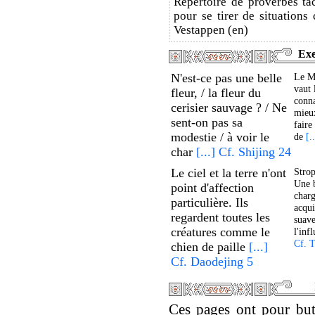
Répertoire de proverbes ta
pour se tirer de situations 
Vestappen (en)
Exe
N'est-ce pas une belle
Le Ma
vaut 
fleur, / la fleur du
conna
cerisier sauvage ? / Ne
mieu
sent-on pas sa
faire
modestie / à voir le
de
[.
char
[...] Cf. Shijing 24
Le ciel et la terre n'ont
Strop
Une b
point d'affection
charg
particulière. Ils
acqui
regardent toutes les
suave
créatures comme le
l'inf
Cf. 
chien de paille
[...]
Cf. Daodejing 5
Ces pages ont pour but 