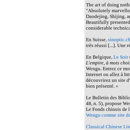
The art of doing not
"Absolutely marvello
Daodejing, Shijing, a
Beautifully presented
considerable technica
En Suisse,
sinoptic.c
très réussi [...]. Une 
En Belgique,
Le Soir
L'empire, à mots choi
Wengu. Entrez ce mot
Internet ou allez à h
découvrirez un site d'
bien présenté. »
Le Bulletin des Bibli
48, n. 5), propose W
Le Fonds chinois de 
Wengu comme site d
Classical Chinese Li