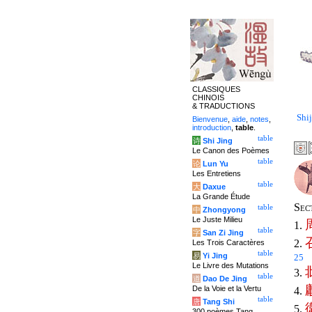
CLASSIQUES
CHINOIS
& TRADUCTIONS
Shi
Bienvenue
,
aide
,
notes
,
introduction
,
table
.
table
诗
Shi Jing
Le Canon des Poèmes
table
论
Lun Yu
Les Entretiens
table
大
Daxue
La Grande Étude
Sec
table
中
Zhongyong
Le Juste Milieu
1.
table
字
San Zi Jing
2.
Les Trois Caractères
table
易
Yi Jing
25
Le Livre des Mutations
3.
table
道
Dao De Jing
De la Voie et la Vertu
4.
table
唐
Tang Shi
5.
300 poèmes Tang