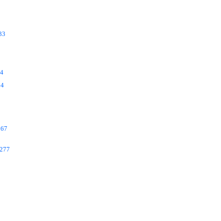
33
4
54
267
277