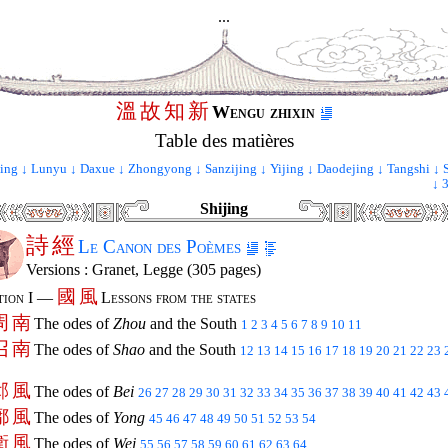
...
溫
故
知
新
Wengu zhixin
Table des matières
jing ↓
Lunyu ↓
Daxue ↓
Zhongyong ↓
Sanzijing ↓
Yijing ↓
Daodejing ↓
Tangshi ↓
↓
3
Shijing
詩
經
Le Canon des Poèmes
Versions : Granet, Legge (305 pages)
國
風
tion I —
Lessons from the states
周
南
The odes of
Zhou
and the South
1
2
3
4
5
6
7
8
9
10
11
召
南
The odes of
Shao
and the South
12
13
14
15
16
17
18
19
20
21
22
23
邶
風
The odes of
Bei
26
27
28
29
30
31
32
33
34
35
36
37
38
39
40
41
42
43
鄘
風
The odes of
Yong
45
46
47
48
49
50
51
52
53
54
衛
風
The odes of
Wei
55
56
57
58
59
60
61
62
63
64