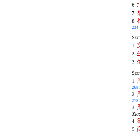
6.
7.
8.
234
Sec
1.
2.
3.
Sec
1.
268
2.
278
3.
Xia
4.
5.