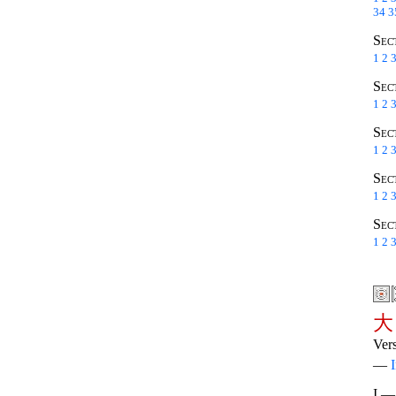
34
3
Sec
1
2
Sec
1
2
Sec
1
2
Sec
1
2
Sec
1
2
大
Vers
—
I 