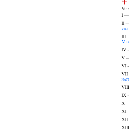
中
Ver
I 
II 
viol
III
Mea
IV
V 
VI
VI
nat
VII
IX
X 
XI
XI
XII