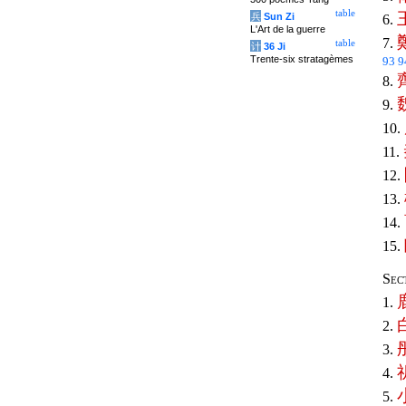
table
兵
Sun Zi
6.
L'Art de la guerre
7.
table
计
36 Ji
Trente-six stratagèmes
93
9
8.
9.
10.
11.
12.
13.
14.
15.
Sec
1.
2.
3.
4.
5.