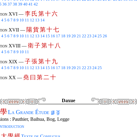
5
36
37
38
39
40
41
42
李
氏
第
十
六
tion XVI —
3
4
5
6
7
8
9
10
11
12
13
14
陽
貨
第
十
七
tion XVII —
3
4
5
6
7
8
9
10
11
12
13
14
15
16
17
18
19
20
21
22
23
24
25
26
衛
子
第
十
八
tion XVIII —
3
4
5
6
7
8
9
10
11
子
張
第
十
九
tion XIX —
3
4
5
6
7
8
9
10
11
12
13
14
15
16
17
18
19
20
21
22
23
24
25
堯
曰
第
二
十
tion XX —
3
Daxue
學
La Grande Étude
ions : Pauthier, Baihua, Bog, Legge
Introduction
大
學
經
—
Texte de Confucius