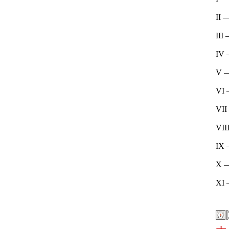
II 
III
IV
V 
VI
VI
VII
IX
X 
XI