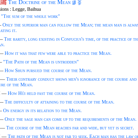
庸
The Doctrine of the Mean
sions : Legge, Baihua
—
"The sum of the whole work"
—
Only the superior man can follow the Mean; the mean man is alwa
ating it.
 —
The rarity, long existing in Confucius's time, of the practice of th
n.
 —
How it was that few were able to practice the Mean.
—
"The Path of the Mean is untrodden"
 —
How Shun pursued the course of the Mean.
I —
Their contrary conduct shows men's ignorance of the course and
ure of the Mean.
I —
How Hûi held fast the course of the Mean.
 —
The difficulty of attaining to the course of the Mean.
—
On energy in its relation to the Mean.
 —
Only the sage man can come up to the requirements of the Mean.
I —
The course of the Mean reaches far and wide, but yet is secret.
I —
The path of the Mean is not far to seek. Each man has the law of