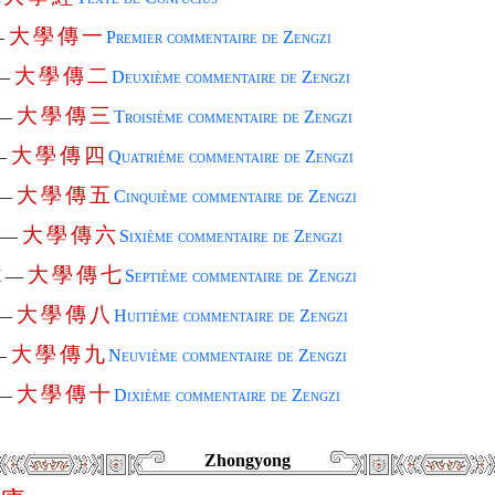
大
學
傳
一
—
Premier commentaire de Zengzi
大
學
傳
二
 —
Deuxième commentaire de Zengzi
大
學
傳
三
 —
Troisième commentaire de Zengzi
大
學
傳
四
—
Quatrième commentaire de Zengzi
大
學
傳
五
 —
Cinquième commentaire de Zengzi
大
學
傳
六
I —
Sixième commentaire de Zengzi
大
學
傳
七
I —
Septième commentaire de Zengzi
大
學
傳
八
 —
Huitième commentaire de Zengzi
大
學
傳
九
—
Neuvième commentaire de Zengzi
大
學
傳
十
 —
Dixième commentaire de Zengzi
Zhongyong