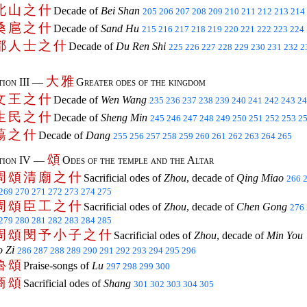
北
山
之
什
Decade of
Bei Shan
205
206
207
208
209
210
211
212
213
214
桑
扈
之
什
Decade of
Sand Hu
215
216
217
218
219
220
221
222
223
224
都
人
士
之
什
Decade of
Du Ren Shi
225
226
227
228
229
230
231
232
2
大
雅
tion III —
Greater odes of the kingdom
文
王
之
什
Decade of
Wen Wang
235
236
237
238
239
240
241
242
243
24
生
民
之
什
Decade of
Sheng Min
245
246
247
248
249
250
251
252
253
2
蕩
之
什
Decade of
Dang
255
256
257
258
259
260
261
262
263
264
265
頌
tion IV —
Odes of the temple and the Altar
周
頌
清
廟
之
什
Sacrificial odes of
Zhou
, decade of
Qing Miao
266
269
270
271
272
273
274
275
周
頌
臣
工
之
什
Sacrificial odes of
Zhou
, decade of
Chen Gong
276
279
280
281
282
283
284
285
周
頌
閔
予
小
子
之
什
Sacrificial odes of
Zhou
, decade of
Min You
o Zi
286
287
288
289
290
291
292
293
294
295
296
魯
頌
Praise-songs of
Lu
297
298
299
300
商
頌
Sacrificial odes of
Shang
301
302
303
304
305