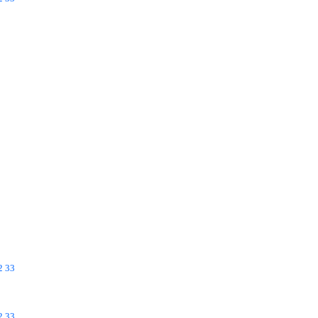
2
33
2
33