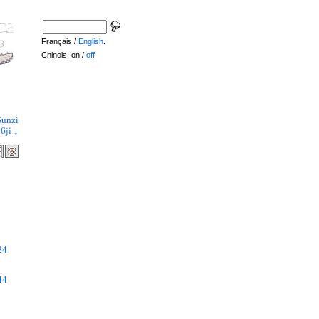
Français /
English
.
Chinois: on /
off
Sunzi
6ji ↓
24
44