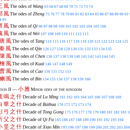
王
風
The odes of
Wang
65
66
67
68
69
70
71
72
73
74
鄭
風
The odes of
Zheng
75
76
77
78
79
80
81
82
83
84
85
86
87
88
89
90
91
4
95
齊
風
The odes of
Qi
96
97
98
99
100
101
102
103
104
105
106
魏
風
The odes of
Wei
107
108
109
110
111
112
113
唐
風
The odes of
Tang
114
115
116
117
118
119
120
121
122
123
124
125
秦
風
The odes of
Qin
126
127
128
129
130
131
132
133
134
135
陳
風
The odes of
Chen
136
137
138
139
140
141
142
143
144
145
檜
風
The odes of
Kuai
146
147
148
149
曹
風
The odes of
Cao
150
151
152
153
豳
風
The odes of
Bin
154
155
156
157
158
159
160
小
雅
tion II —
Minor odes of the kingdom
鹿
鳴
之
什
Decade of
Lu Ming
161
162
163
164
165
166
167
168
169
白
華
之
什
Decade of
Baihua
170
171
172
173
174
彤
弓
之
什
Decade of
Tong Gong
175
176
177
178
179
180
181
182
183
1
祈
父
之
什
Decade of
Qi Fu
185
186
187
188
189
190
191
192
193
194
小
旻
之
什
Decade of
Xiao Min
195
196
197
198
199
200
201
202
203
204