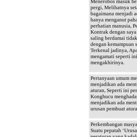
Menerobos masuk ber
pergi, Melihatnya set
bagaimana menjadi a
hanya menganut paha
perhatian manusia, P
Kontrak dengan saya 
saling berdamai tida
dengan kemampuan say
Terkenal jadinya, Ap
mengamati seperti in
mengakhirinya.
Pertanyaan umum me
menjadikan ada mente
aturan, Seperti ini p
Konghucu menghadap
menjadikan ada mente
urusan pembuat atura
Perkembangan masyar
Suatu pepatah ‘Urusa
peraturan yang kada