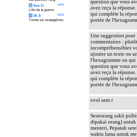
question que vous av
table
兵
Sun Zi
avez reçu la réponse.
L'Art de la guerre
qui complète la répons
table
计
36 Ji
portée de l'hexagram
Trente-six stratagèmes
Une suggestion pour l
commentaires : plutôt
incompréhensibles vou
ajouter un texte ou u
l'hexagramme ou qui 
question que vous av
avez reçu la réponse.
qui complète la répons
portée de l'hexagram
evol sent r
Seseorang sakit psihi
dipakai orang) untuk
menteri, Pepatah set
waktu lama untuk men