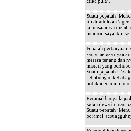
etika pula’.
Suatu pepatah ‘Men
itu dibutuhkan 2 ge
kebiasaannya membaca
menurut saya ikut se
Pepatah pertanyaan 
sama merasa nyaman 
merasa tenang dan n
misteri yang berhubu
Suatu pepatah ‘Tidak
sehubungan kebahagia
untuk memohon bimbi
Beramal hanya kepad
kalau dewa itu nampa
Suatu pepatah ‘Menur
beramal, sesungguhny
Kemungkinan bertany