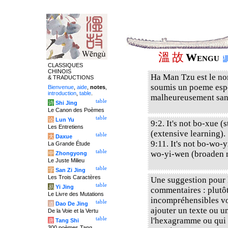
溫
故
Wengu
CLASSIQUES
CHINOIS
Ha Man Tzu est le no
& TRADUCTIONS
soumis un poeme espe
Bienvenue
,
aide
,
notes
,
introduction
,
table
.
malheureusement san
table
诗
Shi Jing
Le Canon des Poèmes
table
论
Lun Yu
9:2. It's not bo-xue 
Les Entretiens
(extensive learning).
table
大
Daxue
9:11. It's not bo-wo-
La Grande Étude
table
wo-yi-wen (broaden m
中
Zhongyong
Le Juste Milieu
table
字
San Zi Jing
Les Trois Caractères
Une suggestion pour l
table
易
Yi Jing
commentaires : plutôt
Le Livre des Mutations
incompréhensibles vou
table
道
Dao De Jing
ajouter un texte ou u
De la Voie et la Vertu
table
l'hexagramme ou qui 
唐
Tang Shi
300 poèmes Tang