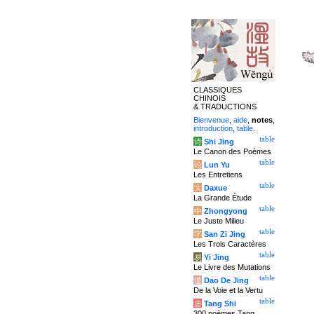
CLASSIQUES
CHINOIS
& TRADUCTIONS
Bienvenue
,
aide
,
notes
,
introduction
,
table
.
table
诗
Shi Jing
Le Canon des Poèmes
table
论
Lun Yu
Les Entretiens
table
大
Daxue
La Grande Étude
table
中
Zhongyong
Le Juste Milieu
table
字
San Zi Jing
Les Trois Caractères
table
易
Yi Jing
Le Livre des Mutations
table
道
Dao De Jing
De la Voie et la Vertu
table
唐
Tang Shi
300 poèmes Tang