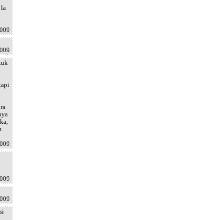
 la
2009
2009
tuk
tapi
ra
nya
ka,
m
2009
2009
2009
si