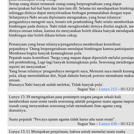
Setiap orang disini termasuk orang-orang berpengetahuan yang dapat
menciptakan hal-hal baru dan lain-lain dll. Selama ini mendapatkan bimbing
sehingga dirinya dapat menyelesaikan berbagai permasalahan dengan tepat.
Selanjutnya Nabi secara diplomatis mengatakan, yang besar nilainya/
pengaruhnya mengerti saya, berarti roh pembimbing Nabi selalu memberikan
bimbingan pada dirinya. Nabi tidak menghendaki dirinya dinilai angkuh, me
dirinya utusan tuhan, karena itu menyatakan boleh dikata banyak mendapat
bimbingan dan boleh dikata belum cukup.
Pertanyaan yang besar nilainya/pengaruhnya memberikan kontribusi
pepatahnya ‘Orang berpengetahuan mendapat bimbingan karena partisipasin
Membawa begitu banyak kemungkinan pula.
Pepatah suatu kontribusi ‘Surga yang mapan dapat diperoleh melalui persiap
roh pembimbing, Lagi-lagi banyak kemungkinan pula. Seseorang mendengar
seperti ini menyatakan ‘
Yang besar nilainya/ pengaruhnya mengerti saya, Menurut saya masih kuran
pula, sikap merendahkan diri, Sejak dahulu banyak potensi memahami maks
urusan.
Biasanya Nabi banyak sudah melekat, Tidak banyak pula'.
Sugiar Yao –
Lunyu 215
– 01/12/
Lunyu 15:39 mengingatkan para pemimpin negara jangan sekali-kali
memberikan surat resmi tanda seseorang adalah penganut suatu agama mapu
izasah yang menyatakan seseorang telah memahami ilmu agama yang
dianutnya.:
Suatu pepatah “Percaya ajaran agama tidak harus ada surat resmi”.
Sugiar Yao –
Lunyu 430
– 01/12/
Lunyu 15:11 Merupakan penjelasan, bahwa untuk memulai suatu usaha