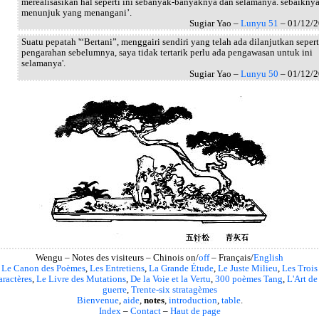
merealisasikan hal seperti ini sebanyak-banyaknya dan selamanya. sebaikny
menunjuk yang menangani’.
Sugiar Yao –
Lunyu 51
– 01/12/
Suatu pepatah '“Bertani”, menggairi sendiri yang telah ada dilanjutkan sepert
pengarahan sebelumnya, saya tidak tertarik perlu ada pengawasan untuk ini
selamanya'.
Sugiar Yao –
Lunyu 50
– 01/12/
Wengu – Notes des visiteurs – Chinois on/
off
– Français/
English
Le Canon des Poèmes
,
Les Entretiens
,
La Grande Étude
,
Le Juste Milieu
,
Les Trois
aractères
,
Le Livre des Mutations
,
De la Voie et la Vertu
,
300 poèmes Tang
,
L'Art de
guerre
,
Trente-six stratagèmes
Bienvenue
,
aide
,
notes
,
introduction
,
table
.
Index
–
Contact
–
Haut de page