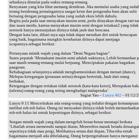
sebaiknya dimulai pada waktu remang-remang.
Kenyataan yang kita lihat memang demikian. Jika memulai usaha yang suda
terang benderang persaingannya sangat ketat dan pengusaha baru akan sulit
bersaing dengan pengusaha lama yang sudah eksis lebih dahulu.
Begitu pula pada saat merayakan musim semi, perlu dirayakan dengan tari-ta
dan suara merdu, karena merayakan musim semi dengan teriakan2 yang tidak
seronok hanya menunjukan dirinya tidak jauh dari bencana.
Dengan kata lain, dihari raya saja tidak dapat menahan diri untuk berucapan
yang baik, bagaimana mungkin keseharian dirinya dapat menjaga
ucapannya.sebagai berikut:
Pertanyaan mimik wajah yang dalam “Demi Negara bagian”.
Suatu pepatah ‘Memahami musim semi adalah waktunya, Lebih bermanfaat 
saat masih remang-remang mulai berjuang. Menciptakan pakaian bagaikan
pangeran.
Kebahagiaan selanjutnya adalah mengharmoniskan dengan menari (dance),
Melepas ketegangan (perasaan serius) dengan berteriak, Jauh dari orang
berbakat,
Ketegangan dengan teriakan tidak seronok (kata-kata kotor), Merupakan bak
(talenta) orang-orang yang sering menghadapi malapetaka’.
Sugiar Yao –
Lunyu 402
– 01/12/
Lunyu 9:11 Menceritakan ada orang-orang yang terlahir dengan kemampuan
melihat roh-roh halus. Orang ini menyadari dirinya tidak boleh memanfaatka
roh-roh halus ini untuk kepentingan dirinya, sebagai berikut:
Sengan mimik wajah yang dalam mengeluh benar-benar meratapi berkata
‘Lihatlah setara memenuhi sampai diatas, Menerobos masuk berada diruanga
sepertinya tidak mau pergi, Melihatnya setara dari depan, Tiba-tiba entah
bagaimana menjadi ada dibelakang, Orang berpengetahuan hanya menganut