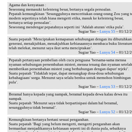
Agama dan kenyataan :
Seseorang memasuki kelenteng besar, bertanya segala persoalan.
Pepatah kemungkinan ‘Sesungguhnya menceritakan orang-orang Zou yang t
modern sepertinya telah biasa mengerti etika, masuk ke kelenteng besar,
bertanya setiap persoalan’.
Seseorang mendengar pepatahnya seperti ini ‘Adalah aturan/ etika pula’.
Sugiar Yao –
Lunyu 55
– 01/12/
Suatu pepatah ‘Menciptakan kemapanan sehubungan dengan itu dibutuhkan
generasi, menakjubkan, menakjubkan kebiasaannya membaca buku literatur
telah melekat, menurut saya ikut serta menciptakan‘.
Sugiar Yao –
Lunyu 54
– 01/12/
Pepatah pertanyaan pembelian oleh cucu penguasa ‘bersama-sama merasa
nyaman sehubungan persembahan misteri, merasa tenang dan nyaman setela
memberikan persembahan misteri yang berhubungan dengan dapur/ rejeki‘.
Suatu pepatah ‘Tidaklah tepat, dapat menangkap dosa-dosa sehubungan
kebahagiaan/ sorga. Menurut saya selalu berdoa untuk memohon bimbingan
pula‘.
Sugiar Yao –
Lunyu 53
– 01/12/
Beramal hanya kepada yang nampak, beramal kepada dewa kalau dewa itu
nampak.
Suatu pepatah ‘Menurut saya tidak berpartisipasi dalam hal beramal,
sesungguhnya tidak beramal’.
Sugiar Yao –
Lunyu 52
– 01/12/
Kemungkinan bertanya bertani sesuai pengarahan.
Suatu pepatah ‘Bagi yang belum mengerti, mengerti pengarahan akan
bermanfaat menjadikannya kebiasaan seperti ini di dunia pula, sebaiknya