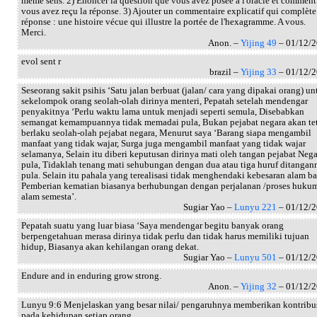
même sens. 2) Enoncer la question que vous avez posée à l'oracle et comment
vous avez reçu la réponse. 3) Ajouter un commentaire explicatif qui complète
réponse : une histoire vécue qui illustre la portée de l'hexagramme. A vous.
Merci.
Anon. –
Yijing 49
– 01/12/
evol sent r
brazil –
Yijing 33
– 01/12/
Seseorang sakit psihis ‘Satu jalan berbuat (jalan/ cara yang dipakai orang) un
sekelompok orang seolah-olah dirinya menteri, Pepatah setelah mendengar
penyakitnya ‘Perlu waktu lama untuk menjadi seperti semula, Disebabkan
semangat kemampuannya tidak memadai pula, Bukan pejabat negara akan te
berlaku seolah-olah pejabat negara, Menurut saya ‘Barang siapa mengambil
manfaat yang tidak wajar, Surga juga mengambil manfaat yang tidak wajar
selamanya, Selain itu diberi keputusan dirinya mati oleh tangan pejabat Nega
pula, Tidaklah tenang mati sehubungan dengan dua atau tiga huruf ditangan
pula. Selain itu pahala yang terealisasi tidak menghendaki kebesaran alam ba
Pemberian kematian biasanya berhubungan dengan perjalanan /proses huku
alam semesta’.
Sugiar Yao –
Lunyu 221
– 01/12/
Pepatah suatu yang luar biasa ‘Saya mendengar begitu banyak orang
berpengetahuan merasa dirinya tidak perlu dan tidak harus memiliki tujuan
hidup, Biasanya akan kehilangan orang dekat.
Sugiar Yao –
Lunyu 501
– 01/12/
Endure and in enduring grow strong.
Anon. –
Yijing 32
– 01/12/
Lunyu 9:6 Menjelaskan yang besar nilai/ pengaruhnya memberikan kontribu
pada kehidupan setiap orang.