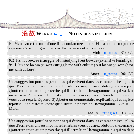
...
溫
故
Wengu
– Notes des visiteurs
Ha Man Tzu est le nom d'une fille condamnee a mort. Elle a soumis un poeme
esperant d'etre epargnee mais malheureusement sans succes.
Vinh –
u_notes
– 31/10/
9:2. It's not bo-xue (struggle with studying) but bo-xue (extensive learning).
9:11. It's not bo-wo-yi-wen (struggle me with culture) but bo-wo-yi-wen (bro
me with culture).
Anon. –
u_notes
– 06/12/
Une suggestion pour les personnes qui écrivent dans les commentaires : plutô
que d'écrire des choses incompréhensibles vous pourriez plutôt, par exemple :
ajouter un texte ou un proverbe qui illustre bien l'hexagramme ou qui va dans
même sens. 2) Enoncer la question que vous avez posée à l'oracle et comment
vous avez reçu la réponse. 3) Ajouter un commentaire explicatif qui complète
réponse : une histoire vécue qui illustre la portée de l'hexagramme. A vous.
Merci.
Tao-In –
Yijing 49
– 01/12/
Une suggestion pour les personnes qui écrivent dans les commentaires : plutô
que d'écrire des choses incompréhensibles vous pourriez plutôt, par exemple :
ajouter un texte ou un proverbe qui illustre bien l'hexagramme ou qui va dans