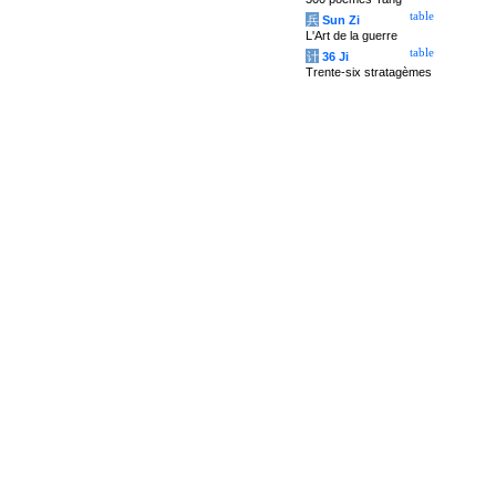
table
兵
Sun Zi
L'Art de la guerre
table
计
36 Ji
Trente-six stratagèmes