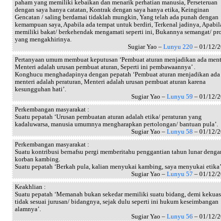
paham yang memiliki kebaikan dan menarik perhatian manusia, Perseteruan
dengan saya hanya catatan, Kontrak dengan saya hanya etika, Keinginan
Gencatan / saling berdamai tidaklah mungkin, Yang telah ada punah dengan
kemampuan saya, Apabila ada tempat untuk berdiri, Terkenal jadinya, Apabil
memiliki bakat/ berkehendak mengamati seperti ini, Bukannya semangat/ pr
yang mengakhirinya.
Sugiar Yao –
Lunyu 220
– 01/12/
Pertanyaan umum membuat keputusan ‘Pembuat aturan menjadikan ada ment
Menteri adalah urusan pembuat aturan, Seperti ini pembawaannya’ .
Konghucu menghadapinya dengan pepatah ‘Pembuat aturan menjadikan ada
menteri adalah peraturan, Menteri adalah urusan pembuat aturan karena
kesungguhan hati’.
Sugiar Yao –
Lunyu 59
– 01/12/
Perkembangan masyarakat :
Suatu pepatah ‘Urusan pembuatan aturan adalah etika/ peraturan yang
kadaluwarsa, manusia umumnya mengharapkan pertolongan/ bantuan pula’.
Sugiar Yao –
Lunyu 58
– 01/12/
Perkembangan masyarakat :
Suatu kontribusi bernafsu pergi memberitahu penggantian tahun lunar denga
korban kambing.
Suatu pepatah ‘Berkah pula, kalian menyukai kambing, saya menyukai etika’
Sugiar Yao –
Lunyu 57
– 01/12/
Keakhlian :
Suatu pepatah ‘Memanah bukan sekedar memiliki suatu bidang, demi kekua
tidak sesuai jurusan/ bidangnya, sejak dulu seperti ini hukum keseimbangan
alamnya’.
Sugiar Yao –
Lunyu 56
– 01/12/