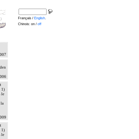
Français /
English
.
Chinois: on /
off
2007
aden
2006
t
 1)
 le
 la
2009
t
 1)
 le