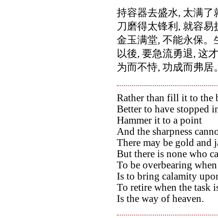
持容器去盛水, 太满了
刀磨得太锋利, 就容易
金玉满堂, 不能永保。
以後, 要急流勇退, 这
为而不恃, 功成而弗居
Rather than fill it to th
Better to have stopped i
Hammer it to a point
And the sharpness cannot
There may be gold and jad
But there is none who c
To be overbearing when 
Is to bring calamity upo
To retire when the task 
Is the way of heaven.