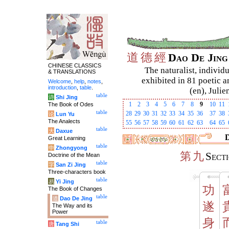
道
德
經
Dao De Jin
CHINESE CLASSICS
The naturalist, individu
& TRANSLATIONS
exhibited in 81 poetic a
Welcome
,
help
,
notes
,
introduction
,
table
.
(en), Julie
table
诗
Shi Jing
1
2
3
4
5
6
7
8
9
10
11
The Book of Odes
table
28
29
30
31
32
33
34
35
36
37
38
论
Lun Yu
The Analects
55
56
57
58
59
60
61
62
63
64
65
table
大
Daxue
D
Great Learning
table
中
Zhongyong
第
九
Sect
Doctrine of the Mean
table
字
San Zi Jing
Three-characters book
table
易
Yi Jing
功
The Book of Changes
table
道
Dao De Jing
遂
The Way and its
Power
身
table
唐
Tang Shi