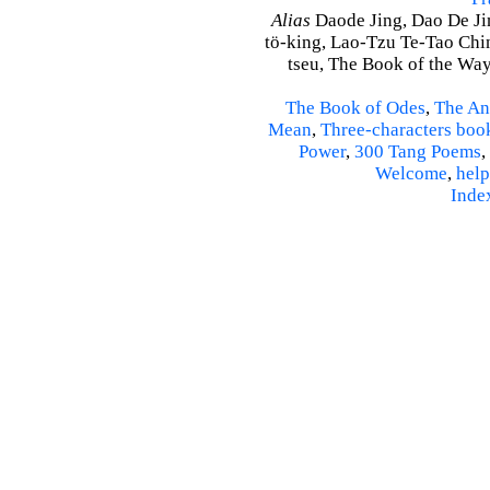
Alias
Daode Jing, Dao De Jin
tö-king, Lao-Tzu Te-Tao Ching
tseu, The Book of the Way 
The Book of Odes
,
The An
Mean
,
Three-characters boo
Power
,
300 Tang Poems
,
Welcome
,
help
Inde