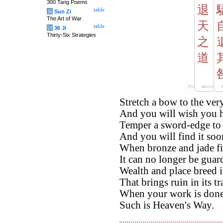
300 Tang Poems
退
table
兵
Sun Zi
The Art of War
天
table
计
36 Ji
Thirty-Six Strategies
之
道
Stretch a bow to the very
And you will wish you h
Temper a sword-edge to i
And you will find it soo
When bronze and jade fil
It can no longer be guar
Wealth and place breed i
That brings ruin in its tr
When your work is done
Such is Heaven's Way.