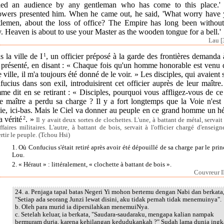
ied an audience by any gentleman who has come to this place.'
lowers presented him. When he came out, he said, 'What worry have 
tlemen, about the loss of office? The Empire has long been without
 Heaven is about to use your Master as the wooden tongue for a bell.'
Lau [
 la ville de I
1
, un officier préposé à la garde des frontières demanda 
e présenté, en disant : « Chaque fois qu'un homme honorable est venu 
e ville, il m'a toujours été donné de le voir. » Les disciples, qui avaient 
ucius dans son exil, introduisirent cet officier auprès de leur maître
e dit en se retirant : « Disciples, pourquoi vous affligez-vous de c
e maître a perdu sa charge ? Il y a fort longtemps que la Voie n'est
ie, ici-bas. Mais le Ciel va donner au peuple en ce grand homme un h
a vérité
2
. »
Il y avait deux sortes de clochettes. L'une, à battant de métal, servait
affaires militaires. L'autre, à battant de bois, servait à l'officier chargé d'enseign
rtir le peuple. (Tchou Hsi)
1. Où Confucius s'était retiré après avoir été dépouillé de sa charge par le prin
Lou.
2. « Héraut » : littéralement, « clochette à battant de bois ».
Couvreur II
24. a. Penjaga tapal batas Negeri Yi mohon bertemu dengan Nabi dan berkata
"Setiap ada seorang Junzi lewat disini, aku tidak pernah tidak menemuinya".
b. Oleh para murid ia dipersilahkan menemuiNya.
c. Setelah keluar, ia berkata, "Saudara-saudaraku, mengapa kalian nampak
bermuram durja, karena kehilangan kedudukankah ?" Sudah lama dunia ingk