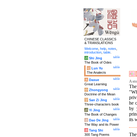
CHINESE CLASSICS
& TRANSLATIONS
Welcome
,
help
,
notes
,
introduction
,
table
.
table
诗
Shi Jing
The Book of Odes
table
论
Lun Yu
The Analects
table
大
Daxue
A st
Great Learning
The
table
中
Zhongyong
"Wh
Doctrine of the Mean
priv
table
字
San Zi Jing
he 
Three-characters book
by 
table
易
Yi Jing
prin
The Book of Changes
its
table
道
Dao De Jing
The Way and its Power
table
唐
Tang Shi
The
300 Tang Poems