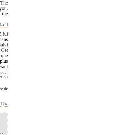
 The
you,
 the
3:24]
à lui
dans
suivi
. Cet
e que
 plus
éraut
 pour
er ou
ce de
I.24.
,
ar