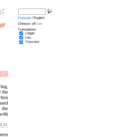
Français
/ English.
Chinese: off /
on
Translations
Legge
Lau
Couvreur
ing,
 the
 when
ssed
 the
 with
I.24.
been