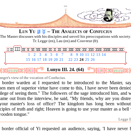
...
Lun Yu
– The Analects of Confucius
The Master discusses with his disciples and unveil his preoccupations with society.
Tr. Legge (en), Lau (en) and Couvreur (fr).
1
2
3
4
5
6
7
8
9
10
11
12
13
14
15
16
17
18
19
20
21
22
23
24
25
26
Lunyu III. 24. (64)
ranger's view of the vocation of Confucius.
 border warden at I requested to be introduced to the Master, say
en men of superior virtue have come to this, I have never been denied
ilege of seeing them." The followers of the sage introduced him, and
came out from the interview, he said, "My friends, why are you distre
your master's loss of office? The kingdom has long been without
ciples of truth and right; Heaven is going to use your master as a bell
 wooden tongue."
Legge II
 border official of Yi requested an audience, saying, 'I have never 