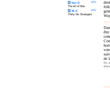
den
table
兵
Sun Zi
fol
The Art of War
table
gen
计
36 Ji
Thirty-Six Strategies
Way.
Dans
êtr
cett
Conf
homm
votr
suiv
de l
les 
d'ave