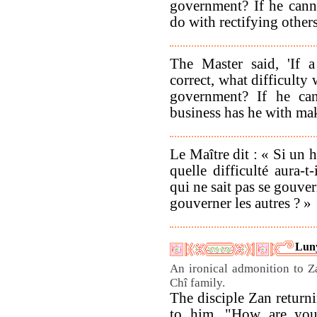
government? If he canno
do with rectifying other
The Master said, 'If
correct, what difficulty 
government? If he can
business has he with mak
Le Maître dit : « Si un
quelle difficulté aura-t
qui ne sait pas se gouve
gouverner les autres ? »
Luny
An ironical admonition to Z
Chî family.
The disciple Zan returni
to him, "How are you