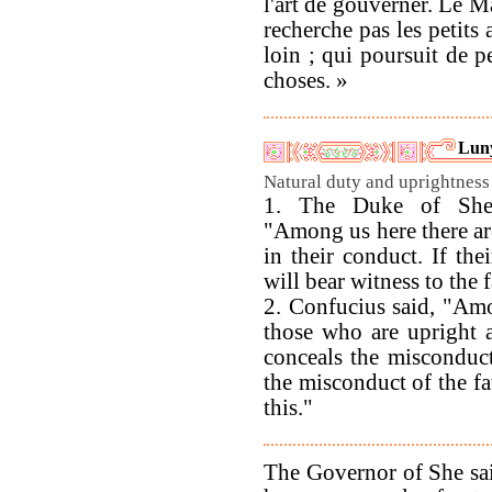
l'art de gouverner. Le Ma
recherche pas les petits 
loin ; qui poursuit de p
choses. »
Luny
Natural duty and uprightness 
1. The Duke of Sheh
"Among us here there ar
in their conduct. If the
will bear witness to the f
2. Confucius said, "Amo
those who are upright a
conceals the misconduct
the misconduct of the fa
this."
The Governor of She sai