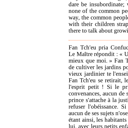
dare be insubordinate; 
none of the common peop
way, the common people
with their children str
there to talk about grow
Fan Tch'eu pria Confuci
Le Maître répondit : « U
mieux que moi. » Fan Tch
de cultiver les jardins 
vieux jardinier te l'en
Fan Tch'eu se retirait, 
l'esprit petit ! Si le p
convenances, aucun de se
prince s'attache à la jus
refuser l'obéissance. Si
aucun de ses sujets n'os
étant ainsi, les habitant
lui, avec leurs petits en