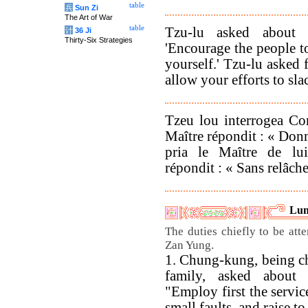
table
兵
Sun Zi
The Art of War
table
Tzu-lu asked about 
计
36 Ji
Thirty-Six Strategies
'Encourage the people t
yourself.' Tzu-lu asked 
allow your efforts to sla
Tzeu lou interrogea Con
Maître répondit : « Donn
pria le Maître de lu
répondit : « Sans relâche
Lun
The duties chiefly to be att
Zan Yung.
1. Chung-kung, being chi
family, asked about
"Employ first the servic
small faults, and raise to