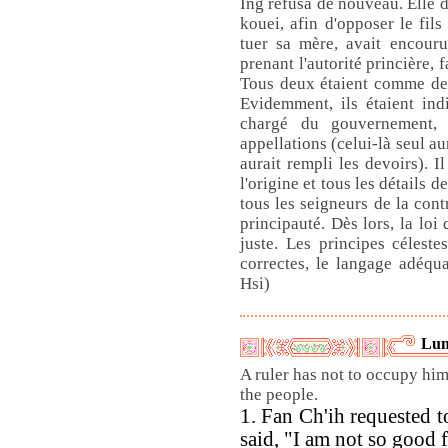
Ing refusa de nouveau. Elle d
kouei, afin d'opposer le fils
tuer sa mère, avait encouru
prenant l'autorité princière, 
Tous deux étaient comme des
Evidemment, ils étaient ind
chargé du gouvernement, 
appellations (celui-là seul au
aurait rempli les devoirs). I
l'origine et tous les détails de
tous les seigneurs de la cont
principauté. Dès lors, la loi
juste. Les principes céleste
correctes, le langage adéqua
Hsi)
Lun
A ruler has not to occupy him
the people.
1. Fan Ch'ih requested 
said, "I am not so good 