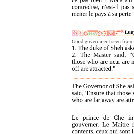
ce pas bien ? Mais s'il
contredise, n'est-il pas
mener le pays à sa perte 
Luny
Good government seen from it
1. The duke of Sheh as
2. The Master said, 
those who are near are 
off are attracted."
The Governor of She as
said, 'Ensure that those
who are far away are attr
Le prince de Che int
gouverner. Le Maître r
contents, ceux qui sont 