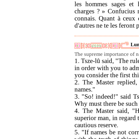
les hommes sages et ha
charges ? » Confucius 
connais. Quant à ceux 
d'autres ne te les feront 
Lun
The supreme importance of n
1. Tsze-lû said, "The ru
in order with you to ad
you consider the first t
2. The Master replied,
names."
3. "So! indeed!" said T
Why must there be such r
4. The Master said, "
superior man, in regard
cautious reserve.
5. "If names be not corr