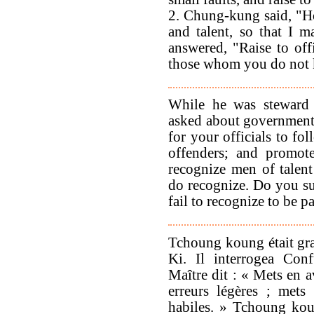
2. Chung-kung said, "H
and talent, so that I 
answered, "Raise to of
those whom you do not k
While he was steward
asked about government.
for your officials to f
offenders; and promot
recognize men of talen
do recognize. Do you su
fail to recognize to be p
Tchoung koung était gra
Ki. Il interrogea Conf
Maître dit : « Mets en a
erreurs légères ; met
habiles. » Tchoung kou