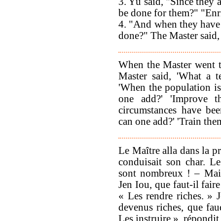
3. Yû said, "Since they 
be done for them?" "Enri
4. "And when they have 
done?" The Master said,
When the Master went t
Master said, 'What a t
'When the population is
one add?' 'Improve th
circumstances have bee
can one add?' 'Train them
Le Maître alla dans la p
conduisait son char. Le
sont nombreux ! – Main
Jen Iou, que faut-il fai
« Les rendre riches. » J
devenus riches, que faud
Les instruire », répondi