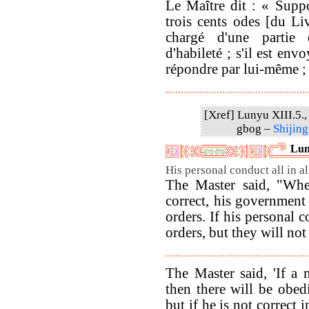
Le Maître dit : « Supp
trois cents odes [du Liv
chargé d'une partie 
d'habileté ; s'il est env
répondre par lui-même ; q
[Xref] Lunyu XIII.5., 
gbog –
Shijing
Lun
His personal conduct all in all
The Master said, "When
correct, his government 
orders. If his personal 
orders, but they will not
The Master said, 'If a 
then there will be obed
but if he is not correct 