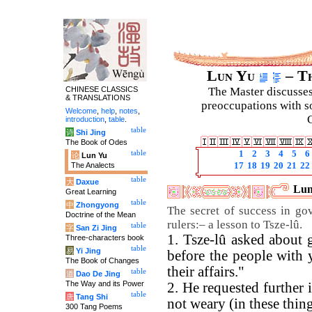
Lun Yu
– Th
CHINESE CLASSICS
The Master discusses 
& TRANSLATIONS
preoccupations with so
Welcome
,
help
,
notes
,
C
introduction
,
table
.
table
诗
Shi Jing
The Book of Odes
table
1
2
3
4
5
6
论
Lun Yu
The Analects
17
18
19
20
21
22
table
大
Daxue
Lun
Great Learning
table
中
Zhongyong
The secret of success in go
Doctrine of the Mean
rulers:– a lesson to Tsze-lû.
table
字
San Zi Jing
1. Tsze-lû asked about
Three-characters book
table
易
Yi Jing
before the people with 
The Book of Changes
their affairs."
table
道
Dao De Jing
The Way and its Power
2. He requested further 
table
唐
Tang Shi
not weary (in these thing
300 Tang Poems