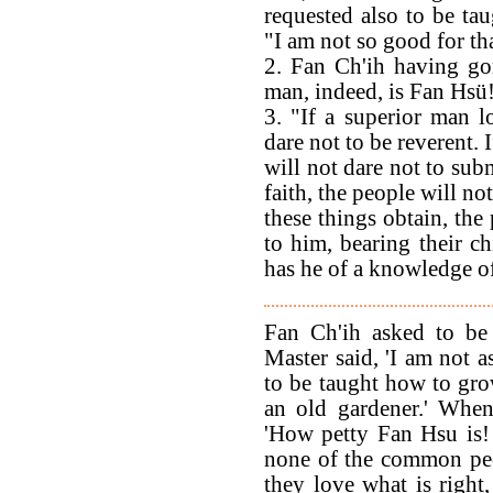
requested also to be ta
"I am not so good for tha
2. Fan Ch'ih having go
man, indeed, is Fan Hsü
3. "If a superior man l
dare not to be reverent. 
will not dare not to sub
faith, the people will n
these things obtain, the
to him, bearing their c
has he of a knowledge o
Fan Ch'ih asked to be
Master said, 'I am not a
to be taught how to gro
an old gardener.' When
'How petty Fan Hsu is!
none of the common peo
they love what is righ