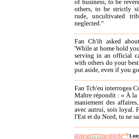
of business, to be rever
others, to be strictly
rude, uncultivated tri
neglected."
Fan Ch'ih asked about
'While at home hold your
serving in an official 
with others do your best
put aside, even if you g
Fan Tch'eu interrogea Co
Maître répondit : « À la
maniement des affaires, 
avec autrui, sois loyal.
l'Est et du Nord, tu ne s
Luny