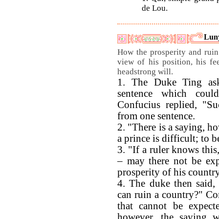
de Lou.
Luny
How the prosperity and ruin
view of his position, his fee
headstrong will.
1. The Duke Ting ask
sentence which coul
Confucius replied, "Su
from one sentence.
2. "There is a saying, h
a prince is difficult; to b
3. "If a ruler knows this
– may there not be exp
prosperity of his countr
4. The duke then said, 
can ruin a country?" Con
that cannot be expect
however, the saying 