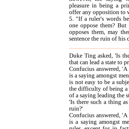
pleasure in being a pr
offer any opposition to w
5. "If a ruler's words b
one oppose them? But i
opposes them, may ther
sentence the ruin of his
Duke Ting asked, 'Is the
that can lead a state to p
Confucius answered, 'A 
is a saying amongst men: 
is not easy to be a subje
the difficulty of being a 
of a saying leading the s
'Is there such a thing as
ruin?'
Confucius answered, 'A 
is a saying amongst me
ruler, except for in fa