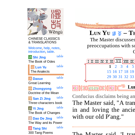
Lun Yu
– Th
CHINESE CLASSICS
The Master discusses 
& TRANSLATIONS
preoccupations with so
Welcome
,
help
,
notes
,
C
introduction
,
table
.
table
诗
Shi Jing
The Book of Odes
table
1
2
3
4
5
论
Lun Yu
The Analects
15
16
17
18
19
29
30
31
32
33
table
大
Daxue
Great Learning
Lun
table
中
Zhongyong
Doctrine of the Mean
Confucius disclaims being an
table
字
San Zi Jing
The Master said, "A tran
Three-characters book
table
in and loving the anci
易
Yi Jing
The Book of Changes
with our old P'ang."
table
道
Dao De Jing
The Way and its Power
table
唐
Tang Shi
300 Tang Poems
The Master said, 'I tr