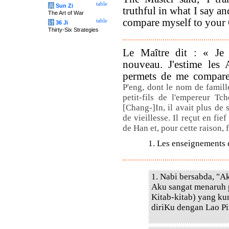
table
兵
Sun Zi
truthful in what I say an
The Art of War
compare myself to your 
table
计
36 Ji
Thirty-Six Strategies
Le Maître dit : « Je 
nouveau. J'estime les 
permets de me compare
P'eng, dont le nom de famille
petit-fils de l'empereur Tc
[Chang-]In, il avait plus de 
de vieillesse. Il reçut en fie
de Han et, pour cette raison, 
1. Les enseignements 
1. Nabi bersabda, "A
Aku sangat menaruh 
Kitab-kitab) yang ku
diriKu dengan Lao Pi