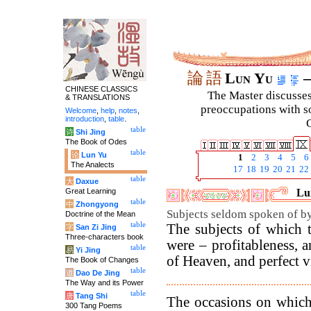
論
語
Lun Yu
–
CHINESE CLASSICS
The Master discusses 
& TRANSLATIONS
preoccupations with so
Welcome
,
help
,
notes
,
introduction
,
table
.
C
table
诗
Shi Jing
The Book of Odes
table
论
Lun Yu
1
2
3
4
5
6
The Analects
17
18
19
20
21
22
table
大
Daxue
Great Learning
Lun
table
中
Zhongyong
Subjects seldom spoken of b
Doctrine of the Mean
table
The subjects of which 
字
San Zi Jing
Three-characters book
were – profitableness, 
table
易
Yi Jing
of Heaven, and perfect v
The Book of Changes
table
道
Dao De Jing
The Way and its Power
table
唐
Tang Shi
The occasions on which
300 Tang Poems