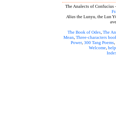
The Analects of Confucius –
Fr
Alias
the Lunyu, the Lun Yü,
ave
The Book of Odes
,
The An
Mean
,
Three-characters boo
Power
,
300 Tang Poems
,
Welcome
,
help
Inde