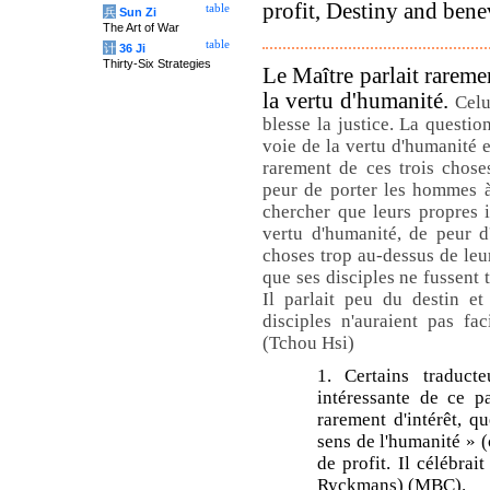
profit, Destiny and bene
table
兵
Sun Zi
The Art of War
table
计
36 Ji
Thirty-Six Strategies
Le Maître parlait raremen
la vertu d'humanité.
Celu
blesse la justice. La question
voie de la vertu d'humanité 
rarement de ces trois choses
peur de porter les hommes à
chercher que leurs propres in
vertu d'humanité, de peur d
choses trop au-dessus de leur
que ses disciples ne fussent 
Il parlait peu du destin et
disciples n'auraient pas fa
(Tchou Hsi)
1. Certains traducte
intéressante de ce p
rarement d'intérêt, q
sens de l'humanité » (
de profit. Il célébrait
Ryckmans) (MBC).