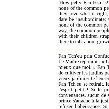
'How petty Fan Hsu is!
none of the common peo
they love what is righ
dare be insubordinate; 
none of the common peop
way, the common people
with their children str
there to talk about grow
Fan Tch'eu pria Confuci
Le Maître répondit : « U
mieux que moi. » Fan Tch
de cultiver les jardins 
vieux jardinier te l'en
Fan Tch'eu se retirait, 
l'esprit petit ! Si le p
convenances, aucun de se
prince s'attache à la jus
refuser l'obéissance. Si