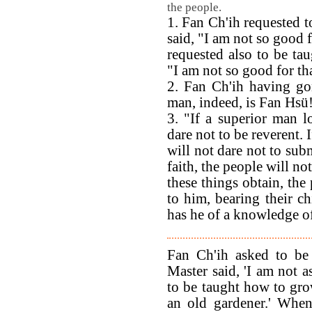
the people.
1. Fan Ch'ih requested 
said, "I am not so good 
requested also to be ta
"I am not so good for tha
2. Fan Ch'ih having go
man, indeed, is Fan Hsü
3. "If a superior man l
dare not to be reverent. 
will not dare not to sub
faith, the people will n
these things obtain, the
to him, bearing their c
has he of a knowledge o
Fan Ch'ih asked to be
Master said, 'I am not a
to be taught how to gro
an old gardener.' When