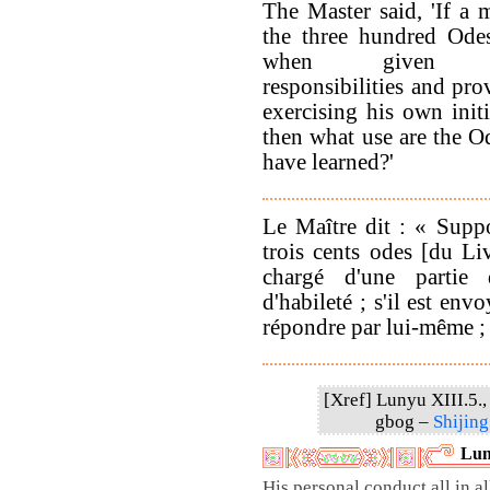
The Master said, 'If 
the three hundred Odes
when given admi
responsibilities and pro
exercising his own initi
then what use are the 
have learned?'
Le Maître dit : « Supp
trois cents odes [du Liv
chargé d'une partie 
d'habileté ; s'il est env
répondre par lui-même ; q
[Xref] Lunyu XIII.5., 
gbog –
Shijing
Lun
His personal conduct all in all