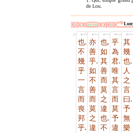
1. Qui, simple grand 
de Lou.
Luny
也
亦
也
乎
其
不
善
如
為
幾
幾
乎
其
君
也
乎
如
善
唯
人
一
不
而
其
之
言
善
莫
言
言
而
而
之
而
曰
喪
莫
違
莫
予
邦
之
也
予
無
乎
違
不
違
樂