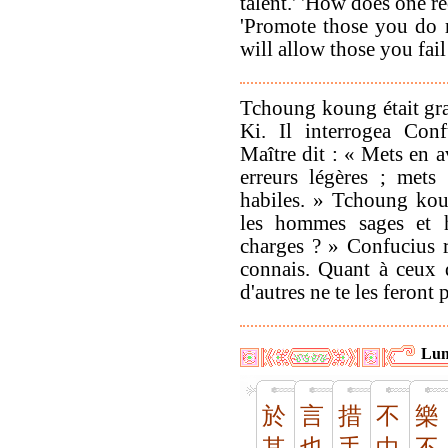
talent.' 'How does one r
'Promote those you do 
will allow those you fail
Tchoung koung était gra
Ki. Il interrogea Conf
Maître dit : « Mets en a
erreurs légères ; met
habiles. » Tchoung kou
les hommes sages et ha
charges ? » Confucius 
connais. Quant à ceux 
d'autres ne te les feront 
Lun
於
言
措
不
樂