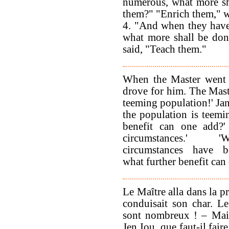
numerous, what more sh
them?" "Enrich them," w
4. "And when they have
what more shall be do
said, "Teach them."
When the Master went 
drove for him. The Mast
teeming population!' Ja
the population is teemi
benefit can one add?'
circumstances.' 
circumstances have b
what further benefit can 
Le Maître alla dans la p
conduisait son char. Le
sont nombreux ! – Main
Jen Iou, que faut-il fai