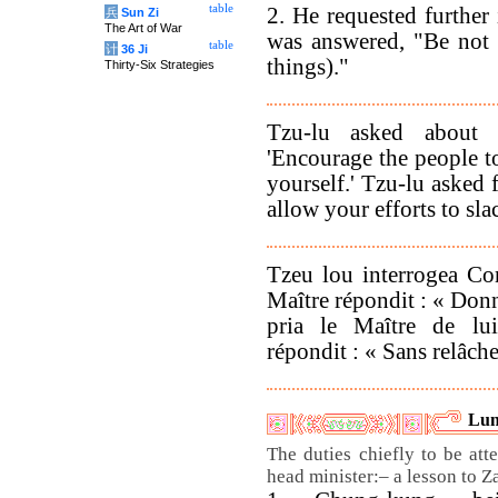
table
2. He requested further 
兵
Sun Zi
The Art of War
was answered, "Be not 
table
计
36 Ji
things)."
Thirty-Six Strategies
Tzu-lu asked about 
'Encourage the people t
yourself.' Tzu-lu asked 
allow your efforts to sla
Tzeu lou interrogea Con
Maître répondit : « Donn
pria le Maître de lu
répondit : « Sans relâche
Lun
The duties chiefly to be att
head minister:– a lesson to Z