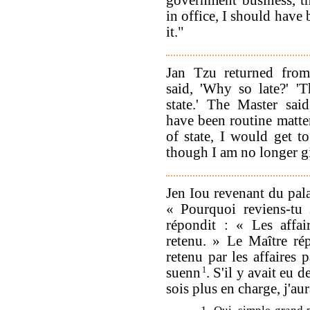
in office, I should have
it."
Jan Tzu returned from
said, 'Why so late?' 'T
state.' The Master sai
have been routine matter
of state, I would get t
though I am no longer gi
Jen Iou revenant du palai
« Pourquoi reviens-tu 
répondit : « Les affai
retenu. » Le Maître ré
retenu par les affaires p
suenn
1
. S'il y avait eu 
sois plus en charge, j'aur