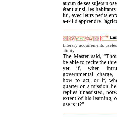
aucun de ses sujets n'os
étant ainsi, les habitant
lui, avec leurs petits en
a-t-il d'apprendre l'agric
Lun
Literary acquirements useles
ability.
The Master said, "Th
be able to recite the th
yet if, when intr
governmental charge,
how to act, or if, wh
quarter on a mission, he
replies unassisted, not
extent of his learning, 
use is it?"