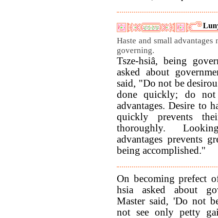
Luny
Haste and small advantages n
governing.
Tsze-hsiâ, being gove
asked about governme
said, "Do not be desirou
done quickly; do not
advantages. Desire to h
quickly prevents the
thoroughly. Looki
advantages prevents gre
being accomplished."
On becoming prefect o
hsia asked about go
Master said, 'Do not b
not see only petty ga