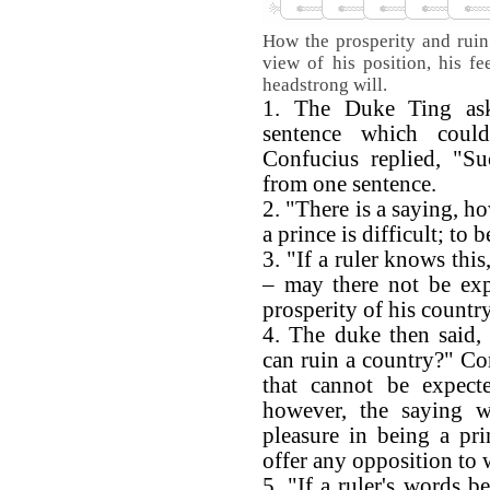
How the prosperity and ruin
view of his position, his fee
headstrong will.
1. The Duke Ting ask
sentence which coul
Confucius replied, "Su
from one sentence.
2. "There is a saying, h
a prince is difficult; to b
3. "If a ruler knows this
– may there not be exp
prosperity of his countr
4. The duke then said, 
can ruin a country?" Con
that cannot be expect
however, the saying 
pleasure in being a pr
offer any opposition to w
5. "If a ruler's words b