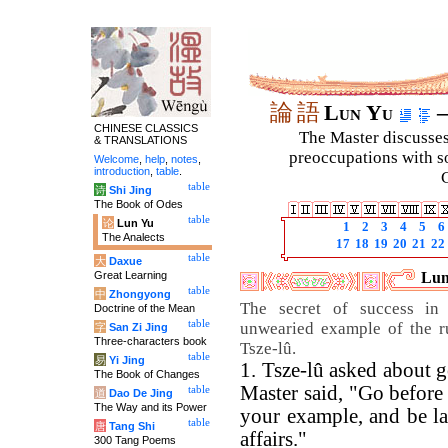
論
語
Lun Yu
–
CHINESE CLASSICS
The Master discusses 
& TRANSLATIONS
preoccupations with so
Welcome
,
help
,
notes
,
introduction
,
table
.
C
table
诗
Shi Jing
The Book of Odes
table
论
Lun Yu
1
2
3
4
5
6
The Analects
17
18
19
20
21
22
table
大
Daxue
Great Learning
Lun
table
中
Zhongyong
The secret of success in
Doctrine of the Mean
table
unwearied example of the ru
字
San Zi Jing
Three-characters book
Tsze-lû.
table
易
Yi Jing
1. Tsze-lû asked about 
The Book of Changes
Master said, "Go before
table
道
Dao De Jing
The Way and its Power
your example, and be la
table
唐
Tang Shi
affairs."
300 Tang Poems