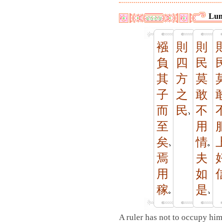
Lun
襁
則
則
負
四
民
其
方
莫
子
之
敢
而
民
不
至
用
矣
情
焉
夫
用
如
稼
是
A ruler has not to occupy him