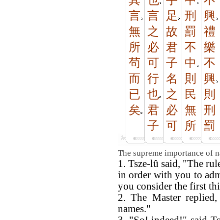
其
也
手
中
不
言
言
足
刑
興
無
之
故
罰
禮
所
必
君
不
樂
茍
可
子
中
不
而
行
名
則
興
已
也
之
民
則
矣
君
必
無
刑
子
可
所
罰
The supreme importance of n
1. Tsze-lû said, "The ru
in order with you to ad
you consider the first t
2. The Master replied,
names."