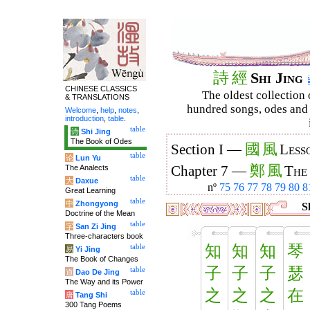
詩
經
Shi Jing
CHINESE CLASSICS
The oldest collection 
& TRANSLATIONS
hundred songs, odes and 
Welcome
,
help
,
notes
,
introduction
,
table
.
table
诗
Shi Jing
The Book of Odes
國
風
Section I —
Less
table
论
Lun Yu
鄭
風
The Analects
Chapter 7 —
The
table
大
Daxue
nº
75
76
77
78
79
80
8
Great Learning
table
中
Zhongyong
Sh
Doctrine of the Mean
table
字
San Zi Jing
Three-characters book
知
知
知
琴
table
易
Yi Jing
The Book of Changes
子
子
子
瑟
table
道
Dao De Jing
The Way and its Power
之
之
之
在
table
唐
Tang Shi
300 Tang Poems