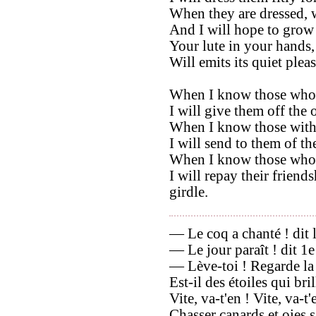
When they are dressed, w
And I will hope to grow
Your lute in your hands,
Will emits its quiet plea
When I know those whos
I will give them off the
When I know those with
I will send to them of t
When I know those who
I will repay their frien
girdle.
— Le coq a chanté ! dit la
— Le jour paraît ! dit 1e
— Lève-toi ! Regarde la 
Est-il des étoiles qui bril
Vite, va-t'en ! Vite, va-t'
Chasser canards et oies 