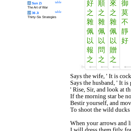
好
順
來
御
table
兵
Sun Zi
The Art of War
之
之
之
莫
table
计
36 Ji
Thirty-Six Strategies
雜
雜
雜
不
佩
佩
佩
靜
以
以
以
好
報
問
贈
之
之
之
Says the wife, ' It is coc
Says the husband, ' It is
' Rise, Sir, and look at th
If the morning star be no
Bestir yourself, and mov
To shoot the wild ducks
When your arrows and l
I will dress them fitly fo