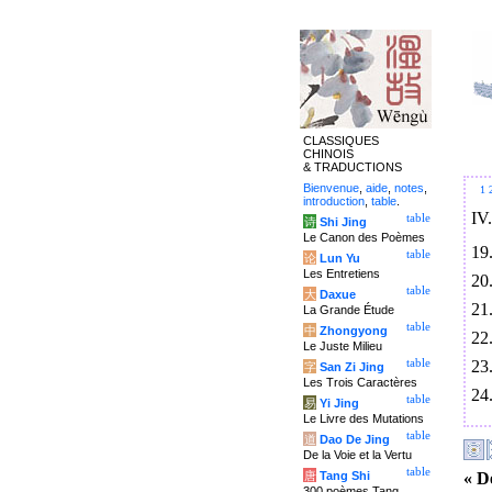
CLASSIQUES
CHINOIS
& TRADUCTIONS
Bienvenue
,
aide
,
notes
,
1
introduction
,
table
.
IV
table
诗
Shi Jing
Le Canon des Poèmes
19
table
论
Lun Yu
Les Entretiens
20
table
大
Daxue
21
La Grande Étude
table
中
Zhongyong
22
Le Juste Milieu
23
table
字
San Zi Jing
Les Trois Caractères
24
table
易
Yi Jing
Le Livre des Mutations
table
道
Dao De Jing
De la Voie et la Vertu
table
« D
唐
Tang Shi
300 poèmes Tang