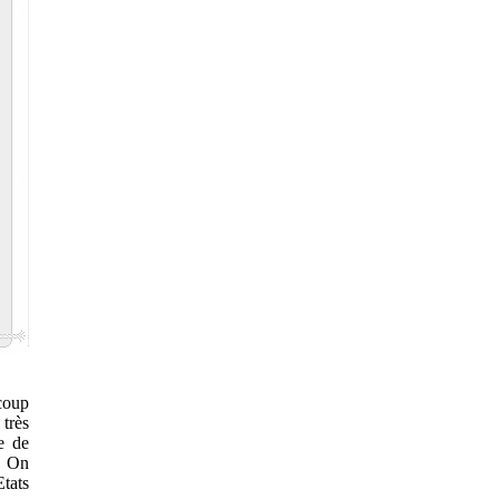
coup
très
e de
s. On
Etats