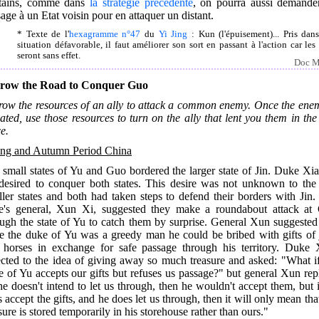
ntains, comme dans
la stratégie précédente
, on pourra aussi demande
age à un Etat voisin pour en attaquer un distant.
* Texte de l'
hexagramme n°47
du
Yi Jing
: Kun (l'épuisement)... Pris dan
situation défavorable, il faut améliorer son sort en passant à l'action car les
seront sans effet.
Doc M
row the Road to Conquer Guo
row the resources of an ally to attack a common enemy. Once the enem
ated, use those resources to turn on the ally that lent you them in the 
e.
ing and Autumn Period China
small states of Yu and Guo bordered the larger state of Jin. Duke Xi
 desired to conquer both states. This desire was not unknown to the
ler states and both had taken steps to defend their borders with Jin
e's general, Xun Xi, suggested they make a roundabout attack at
ugh the state of Yu to catch them by surprise. General Xun suggested
ce the duke of Yu was a greedy man he could be bribed with gifts of 
 horses in exchange for safe passage through his territory. Duke 
ected to the idea of giving away so much treasure and asked: "What if
 of Yu accepts our gifts but refuses us passage?" but general Xun rep
he doesn't intend to let us through, then he wouldn't accept them, but 
 accept the gifts, and he does let us through, then it will only mean tha
sure is stored temporarily in his storehouse rather than ours."