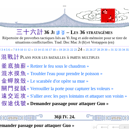
...
三
十
六
計
36 Ji
– Les 36 stratagèmes
Répertoire de proverbes tactiques liés au Yi Jing et aide-mémoire pour se tirer de
situations conflictuelles. Trad. Doc Mac Jr (fr) et Vestappen (en)
24
2
3
4
5
6
--
7
8
9
10
11
12
--
13
14
15
16
17
18
--
19
20
21
22
23
--
25
26
27
28
29
30
--
31
32
33
34
35
混
戰
計
.
Plans pour les batailles à partis multiples
釜
底
抽
薪
.
« Retirer le feu sous le chaudron »
混
水
摸
魚
.
« Troubler l'eau pour prendre le poisson »
金
蟬
脫
殼
.
« Le scarabée d'or opère sa mue »
關
門
捉
賊
.
« Verrouiller la porte pour capturer les voleurs »
遠
交
近
攻
.
« S'allier avec les pays lointains et attaquer son voisin »
假
途
伐
虢
.
« Demander passage pour attaquer Guo »
36ji IV. 24.
emander passage pour attaquer Guo »