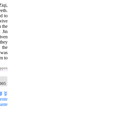
iqi,
eeth.
ed to
vive
n the
 Jin
given
they
 the
n was
m to
appen
2005
ente
ante