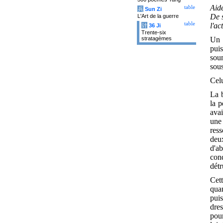
Aide
table
兵
Sun Zi
De s
L'Art de la guerre
table
l'ac
计
36 Ji
Trente-six
Un 
stratagèmes
pui
soum
sous
Celu
La b
la 
avai
une
res
deu
d'a
con
détr
Cet
qua
pui
dres
pour