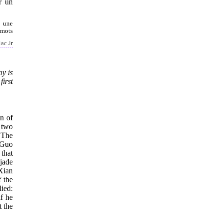
r un
s une
 mots
ac Jr
y is
first
an of
 two
. The
 Guo
 that
jade
Xian
 the
lied:
if he
t the