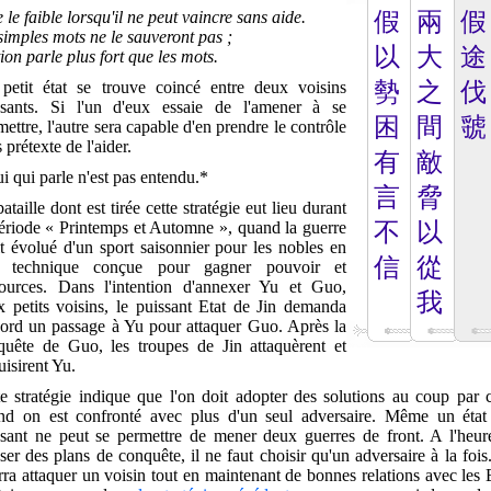
 le faible lorsqu'il ne peut vaincre sans aide.
假
兩
假
imples mots ne le sauveront pas ;
以
大
途
tion parle plus fort que les mots.
petit état se trouve coincé entre deux voisins
勢
之
伐
ssants. Si l'un d'eux essaie de l'amener à se
困
間
虢
ettre, l'autre sera capable d'en prendre le contrôle
 prétexte de l'aider.
有
敵
i qui parle n'est pas entendu.*
言
脅
ataille dont est tirée cette stratégie eut lieu durant
période « Printemps et Automne », quand la guerre
不
以
t évolué d'un sport saisonnier pour les nobles en
信
從
 technique conçue pour gagner pouvoir et
sources. Dans l'intention d'annexer Yu et Guo,
我
x petits voisins, le puissant Etat de Jin demanda
bord un passage à Yu pour attaquer Guo. Après la
quête de Guo, les troupes de Jin attaquèrent et
uisirent Yu.
te stratégie indique que l'on doit adopter des solutions au coup par 
nd on est confronté avec plus d'un seul adversaire. Même un état 
ssant ne peut se permettre de mener deux guerres de front. A l'heur
ser des plans de conquête, il ne faut choisir qu'un adversaire à la foi
ra attaquer un voisin tout en maintenant de bonnes relations avec les 