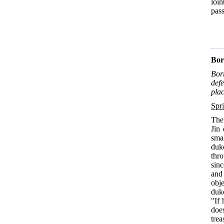
loi
pass
Bor
Bor
defe
plac
Spr
The 
Jin
smal
duk
thro
sin
and
obj
duke
"If 
does
trea