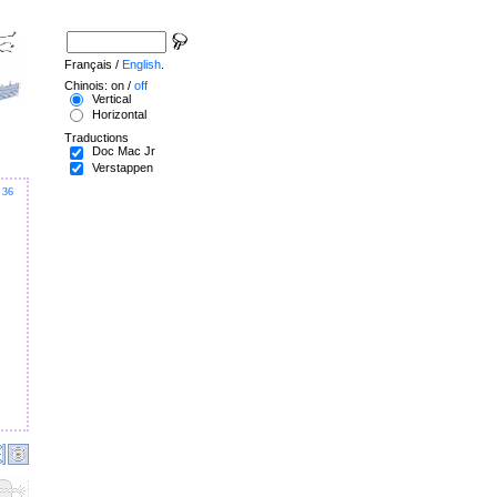
Français /
English
.
Chinois: on /
off
Vertical
Horizontal
Traductions
Doc Mac Jr
Verstappen
36