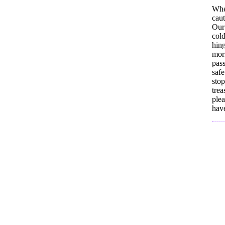
Whe
caut
Our 
col
hing
mor
pass
saf
sto
trea
ple
hav