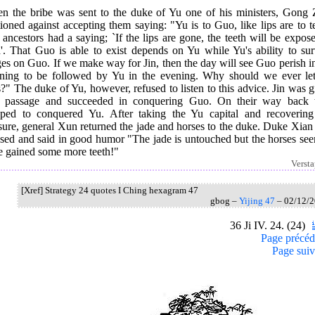
n the bribe was sent to the duke of Yu one of his ministers, Gong Z
ioned against accepting them saying: "Yu is to Guo, like lips are to t
ancestors had a saying; `If the lips are gone, the teeth will be expos
d'. That Guo is able to exist depends on Yu while Yu's ability to sur
es on Guo. If we make way for Jin, then the day will see Guo perish i
ning to be followed by Yu in the evening. Why should we ever let
?" The duke of Yu, however, refused to listen to this advice. Jin was 
e passage and succeeded in conquering Guo. On their way back 
pped to conquered Yu. After taking the Yu capital and recovering
sure, general Xun returned the jade and horses to the duke. Duke Xia
ased and said in good humor "The jade is untouched but the horses see
e gained some more teeth!"
Verst
[Xref] Strategy 24 quotes I Ching hexagram 47
gbog –
Yijing 47
– 02/12/
36 Ji IV. 24. (24)
Page précéd
Page suiv