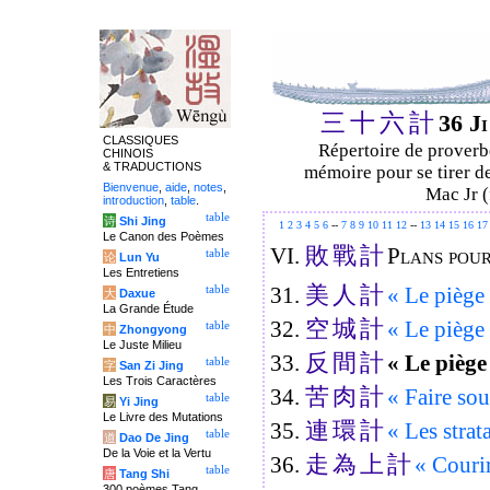
三
十
六
計
36 J
CLASSIQUES
Répertoire de proverbe
CHINOIS
& TRADUCTIONS
mémoire pour se tirer de
Bienvenue
,
aide
,
notes
,
Mac Jr (
introduction
,
table
.
table
诗
Shi Jing
1
2
3
4
5
6
--
7
8
9
10
11
12
--
13
14
15
16
17
Le Canon des Poèmes
敗
戰
計
VI.
Plans pour
table
论
Lun Yu
Les Entretiens
美
人
計
31.
« Le piège 
table
大
Daxue
La Grande Étude
空
城
計
32.
« Le piège 
table
中
Zhongyong
Le Juste Milieu
反
間
計
33.
« Le piège
table
字
San Zi Jing
Les Trois Caractères
苦
肉
計
34.
« Faire souf
table
易
Yi Jing
Le Livre des Mutations
連
環
計
35.
« Les strat
table
道
Dao De Jing
De la Voie et la Vertu
走
為
上
計
36.
« Courir
table
唐
Tang Shi
300 poèmes Tang