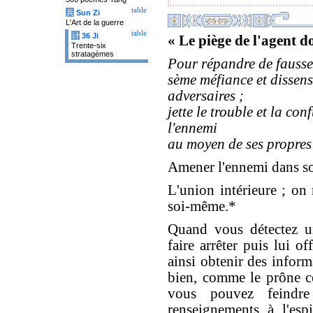
table
兵
Sun Zi
L'Art de la guerre
table
计
36 Ji
« Le piège de l'agent d
Trente-six
stratagèmes
Pour répandre de fausse
sème méfiance et dissens
adversaires ;
jette le trouble et la con
l'ennemi
au moyen de ses propres
Amener l'ennemi dans so
L'union intérieure ; on 
soi-même.*
Quand vous détectez u
faire arrêter puis lui o
ainsi obtenir des inform
bien, comme le prône ce
vous pouvez feindre
renseignements à l'espi