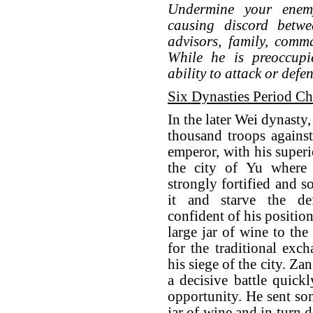
Undermine your enemy'
causing discord betwe
advisors, family, comm
While he is preoccupie
ability to attack or def
Six Dynasties Period Ch
In the later Wei dynasty
thousand troops agains
emperor, with his superi
the city of Yu where
strongly fortified and 
it and starve the def
confident of his position
large jar of wine to the
for the traditional ex
his siege of the city. Z
a decisive battle quickl
opportunity. He sent som
jar of wine and in turn d