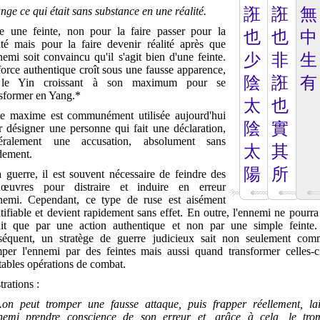
ge ce qui était sans substance en une réalité.
誑
誑
無
re une feinte, non pour la faire passer pour la
也
也
中
lité mais pour la faire devenir réalité après que
nemi soit convaincu qu'il s'agit bien d'une feinte.
少
非
生
orce authentique croît sous une fausse apparence,
陰
誑
有
 le Yin croissant à son maximum pour se
nsformer en Yang.*
太
也
te maxime est communément utilisée aujourd'hui
陰
實
r désigner une personne qui fait une déclaration,
éralement une accusation, absolument sans
太
其
dement.
陽
所
 guerre, il est souvent nécessaire de feindre des
œuvres pour distraire et induire en erreur
nnemi. Cependant, ce type de ruse est aisément
tifiable et devient rapidement sans effet. En outre, l'ennemi ne pourra
ait que par une action authentique et non par une simple feinte.
séquent, un stratège de guerre judicieux sait non seulement com
mper l'ennemi par des feintes mais aussi quand transformer celles-c
tables opérations de combat.
strations :
..on peut tromper une fausse attaque, puis frapper réellement, lai
nnemi prendre conscience de son erreur et, grâce à cela, le tro