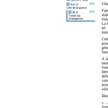
Chan
table
兵
Sun Zi
L'Art de la guerre
Fai
table
计
36 Ji
réa
Trente-six
l'en
stratagèmes
La f
tel
tra
Cet
pou
gén
fon
A la
man
l'e
iden
déf
con
tro
véri
Illu
« .
l'e