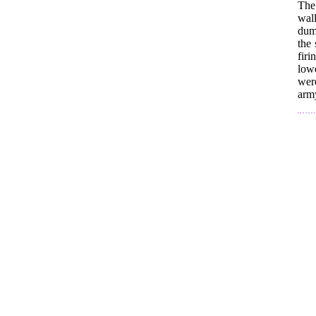
The
wal
dum
the
firi
low
were
army