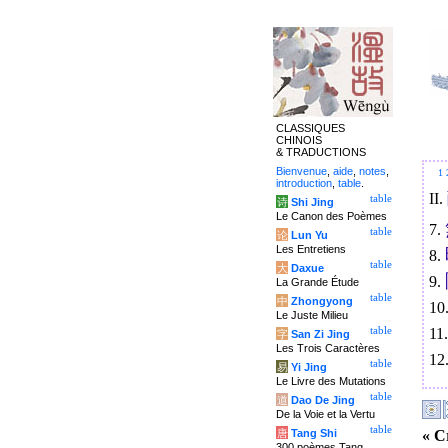
CLASSIQUES
CHINOIS
& TRADUCTIONS
Bienvenue
,
aide
,
notes
,
1
introduction
,
table
.
II.
table
诗
Shi Jing
Le Canon des Poèmes
7.
table
论
Lun Yu
Les Entretiens
8.
table
大
Daxue
9.
La Grande Étude
table
中
Zhongyong
10
Le Juste Milieu
11
table
字
San Zi Jing
Les Trois Caractères
12
table
易
Yi Jing
Le Livre des Mutations
table
道
Dao De Jing
De la Voie et la Vertu
table
« C
唐
Tang Shi
300 poèmes Tang