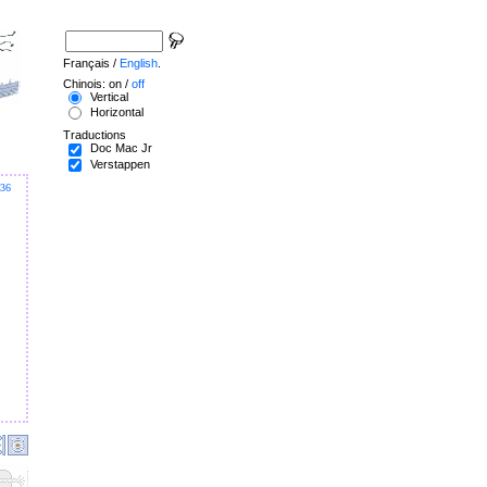
Français /
English
.
Chinois: on /
off
Vertical
Horizontal
Traductions
Doc Mac Jr
Verstappen
36