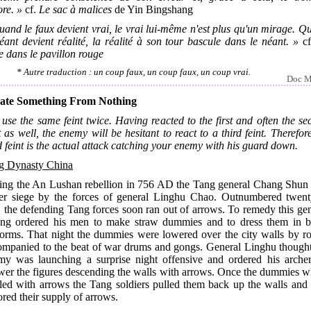
ore. »
cf.
Le sac à malices
de Yin Bingshang
and le faux devient vrai, le vrai lui-même n'est plus qu'un mirage. 
éant devient réalité, la réalité à son tour bascule dans le néant. »
c
 dans le pavillon rouge
* Autre traduction : un coup faux, un coup faux, un coup vrai.
Doc M
ate Something From Nothing
use the same feint twice. Having reacted to the first and often the s
t as well, the enemy will be hesitant to react to a third feint. Therefor
d feint is the actual attack catching your enemy with his guard down.
g Dynasty China
ing the An Lushan rebellion in 756 AD the Tang general Chang Shun
er siege by the forces of general Linghu Chao. Outnumbered twent
 the defending Tang forces soon ran out of arrows. To remedy this ge
ng ordered his men to make straw dummies and to dress them in b
forms. That night the dummies were lowered over the city walls by ro
ompanied to the beat of war drums and gongs. General Linghu thought
my was launching a surprise night offensive and ordered his archer
wer the figures descending the walls with arrows. Once the dummies w
dled with arrows the Tang soldiers pulled them back up the walls and 
ored their supply of arrows.