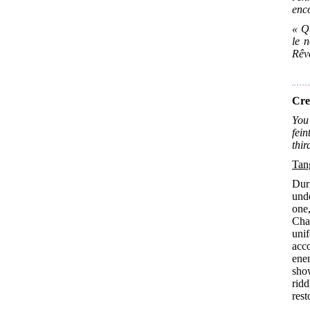
enc
« Qu
le n
Rêve
Cre
You 
fein
thir
Tan
Dur
und
one,
Cha
uni
acc
ene
sho
rid
rest