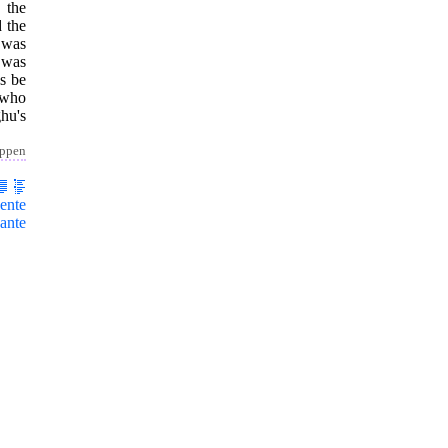
 the
 the
 was
 was
ps be
 who
ghu's
appen
ente
ante