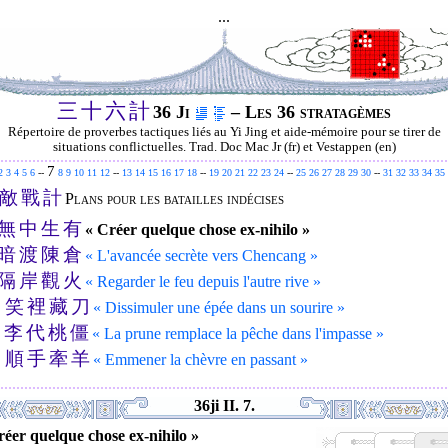
...
三
十
六
計
36 Ji
– Les 36 stratagèmes
Répertoire de proverbes tactiques liés au Yi Jing et aide-mémoire pour se tirer de
situations conflictuelles. Trad. Doc Mac Jr (fr) et Vestappen (en)
7
2
3
4
5
6
--
8
9
10
11
12
--
13
14
15
16
17
18
--
19
20
21
22
23
24
--
25
26
27
28
29
30
--
31
32
33
34
35
敵
戰
計
Plans pour les batailles indécises
無
中
生
有
« Créer quelque chose ex-nihilo »
暗
渡
陳
倉
« L'avancée secrète vers Chencang »
隔
岸
觀
火
« Regarder le feu depuis l'autre rive »
笑
裡
藏
刀
.
« Dissimuler une épée dans un sourire »
李
代
桃
僵
.
« La prune remplace la pêche dans l'impasse »
順
手
牽
羊
.
« Emmener la chèvre en passant »
36ji II. 7.
réer quelque chose ex-nihilo »