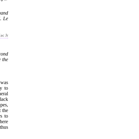
Quand
f.
Le
ac Jr
econd
e the
 was
y to
neral
lack
pes,
 the
s to
here
thus