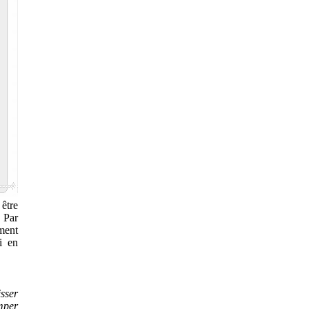
 être
 Par
ment
i en
sser
mper