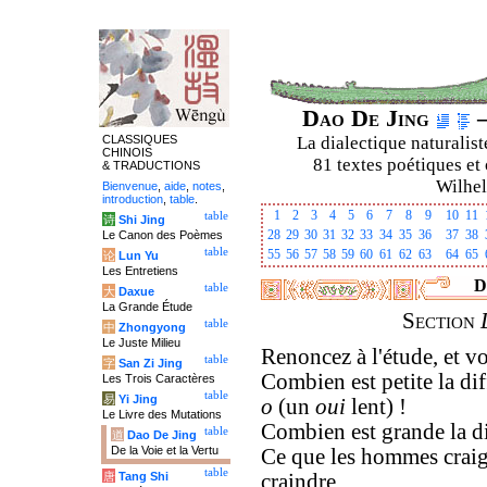
Dao De Jing
–
CLASSIQUES
La dialectique naturalist
CHINOIS
81 textes poétiques et 
& TRADUCTIONS
Wilhel
Bienvenue
,
aide
,
notes
,
introduction
,
table
.
1
2
3
4
5
6
7
8
9
10
11
table
诗
Shi Jing
28
29
30
31
32
33
34
35
36
37
38
Le Canon des Poèmes
table
55
56
57
58
59
60
61
62
63
64
65
论
Lun Yu
Les Entretiens
D
table
大
Daxue
La Grande Étude
Section
table
中
Zhongyong
Le Juste Milieu
Renoncez à l'étude, et v
table
字
San Zi Jing
Combien est petite la di
Les Trois Caractères
table
易
Yi Jing
o
(un
oui
lent) !
Le Livre des Mutations
Combien est grande la di
table
道
Dao De Jing
De la Voie et la Vertu
Ce que les hommes craig
table
唐
Tang Shi
craindre.