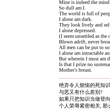
Mine is indeed the mind 
So dull am I.
The world is full of peop
I alone am dark.
They look lively and sel
I alone depressed.
(I seem unsettled as the 
Blown adrift, never brou
All men can be put to s
I alone am intractable a
But wherein I most am d
Is that I prize no susten
Mother's breast.
绝弃令人烦恼的死知识,
与恶又有什么差别?
如果只把知识当做登向
个人荣辱紧密相关, 那