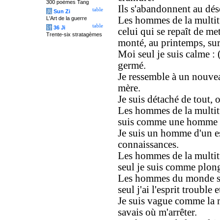
300 poèmes Tang
Ils s'abandonnent au déso
table
兵
Sun Zi
Les hommes de la multit
L'Art de la guerre
table
计
36 Ji
celui qui se repaît de me
Trente-six stratagèmes
monté, au printemps, sur
Moi seul je suis calme : 
germé.
Je ressemble à un nouvea
mère.
Je suis détaché de tout, o
Les hommes de la multitu
suis comme une homme q
Je suis un homme d'un es
connaissances.
Les hommes de la multit
seul je suis comme plong
Les hommes du monde so
seul j'ai l'esprit trouble 
Je suis vague comme la m
savais où m'arrêter.