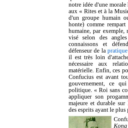
notre idée d'une morale
aux « Rites et à la Mus
d'un groupe humain ou
honte) comme rempart c
humaine, par exemple, 
visé selon des angle
connaissons et défen
défenseur de la
pratique
il est très loin d'attac
nécessaire aux relati
matérielle. Enfin, ces p
Confucius est avant to
gouvernement, ce qui
politique. « Roi sans co
appliquer son progamm
majeure et durable sur l
des esprits ayant le plu
Confu
Kong