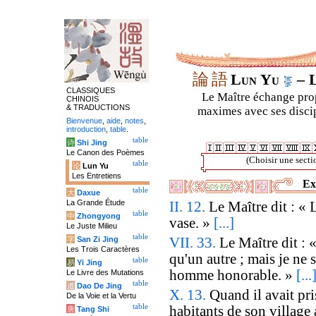
論
語
Lun Yu
– L
CLASSIQUES
Le Maître échange prop
CHINOIS
& TRADUCTIONS
maximes avec ses discipl
Bienvenue
,
aide
,
notes
,
introduction
,
table
.
table
诗
Shi Jing
Le Canon des Poèmes
(Choisir une sectio
table
论
Lun Yu
Les Entretiens
Ex
table
大
Daxue
La Grande Étude
II. 12.
Le Maître dit : «
table
中
Zhongyong
vase. »
[...]
Le Juste Milieu
table
字
San Zi Jing
VII. 33.
Le Maître dit : «
Les Trois Caractères
qu'un autre ; mais je ne 
table
易
Yi Jing
homme honorable. »
[...
Le Livre des Mutations
table
道
Dao De Jing
X. 13.
Quand il avait pri
De la Voie et la Vertu
table
habitants de son village 
唐
Tang Shi