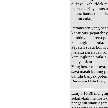
dirinya. Nabi tidak 
merasa dirinya utusa
dikata banyak menda
belum cukup.
Pertanyaan yang bes
kontribusi pepatahn
bimbingan karena pa
kemungkinan pula.
Pepatah suatu kontri
melalui persiapan ro
kemungkinan pula. Se
menyatakan ‘
Yang besar nilainya/
saya masih kurang pu
dahulu banyak poten
Biasanya Nabi banyak
Lunyu 15:39 menging
sekali-kali memberik
penganut suatu agam
seseorang telah mem