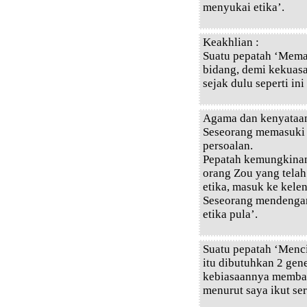
menyukai etika’.
Keakhlian :
Suatu pepatah ‘Mema
bidang, demi kekuasa
sejak dulu seperti i
Agama dan kenyataan
Seseorang memasuki k
persoalan.
Pepatah kemungkinan
orang Zou yang telah
etika, masuk ke kelen
Seseorang mendengar 
etika pula’.
Suatu pepatah ‘Men
itu dibutuhkan 2 ge
kebiasaannya membaca
menurut saya ikut se