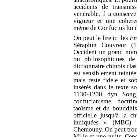
accidents de transmis
vénérable, il a conserv
vigueur et une cohéren
même de Confucius lui do
On peut le lire ici les
En
Séraphin Couvreur (1
Occident un grand nombr
ou philosophiques de
dictionnaire chinois cla
est sensiblement teintée 
mais reste fidèle et so
insérés dans le texte s
1130-1200, dyn. Song),
confucianisme, doctrin
taoïsme et du bouddhis
officielle jusqu'à la c
indiquées « (MBC) »
Chemouny. On peut trouv
Mille et une nuits. Cep