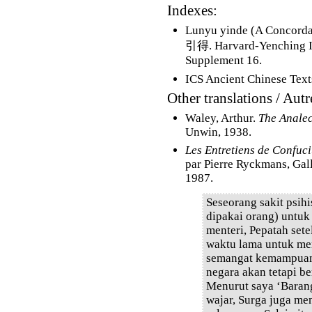
Indexes:
Lunyu yinde (A Concorda
引得. Harvard-Yenching Ins
Supplement 16.
ICS Ancient Chinese Text
Other translations / Autr
Waley, Arthur.
The Analec
Unwin, 1938.
Les Entretiens de Confuc
par Pierre Ryckmans, Gall
1987.
Seseorang sakit psihi
dipakai orang) untuk
menteri, Pepatah set
waktu lama untuk men
semangat kemampuann
negara akan tetapi be
Menurut saya ‘Baran
wajar, Surga juga me