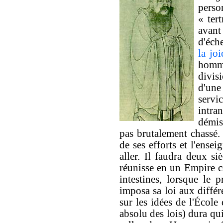
perso
« ter
avant
d'éch
la jo
homm
divisi
d'une
servi
int
démis
pas brutalement chassé. I
de ses efforts et l'ense
aller. Il faudra deux s
réunisse en un Empire ce
intestines, lorsque le
imposa sa loi aux diffé
sur les idées de l'École
absolu des lois) dura qu