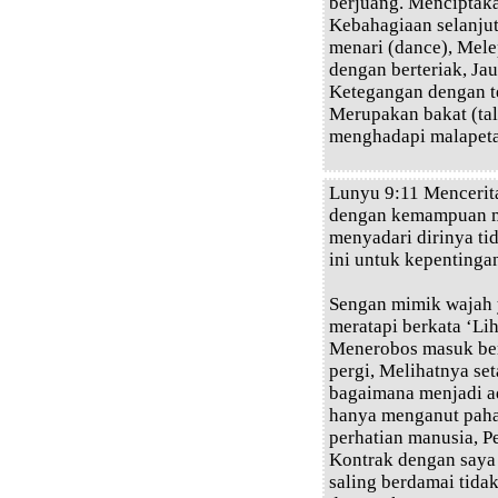
berjuang. Menciptak
Kebahagiaan selanju
menari (dance), Mele
dengan berteriak, Jau
Ketegangan dengan te
Merupakan bakat (tal
menghadapi malapeta
Lunyu 9:11 Mencerita
dengan kemampuan me
menyadari dirinya ti
ini untuk kepentingan
Sengan mimik wajah 
meratapi berkata ‘Li
Menerobos masuk ber
pergi, Melihatnya set
bagaimana menjadi a
hanya menganut paha
perhatian manusia, P
Kontrak dengan saya 
saling berdamai tida