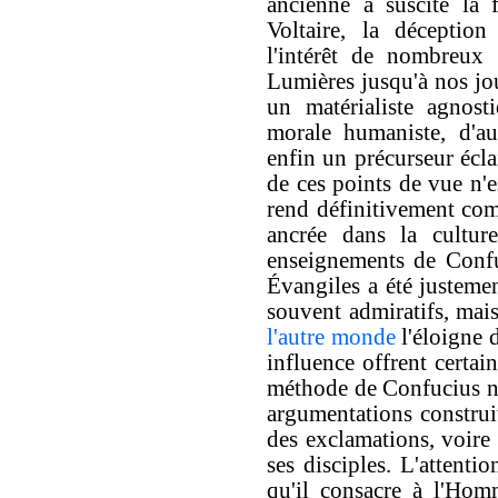
ancienne a suscité la 
Voltaire, la déceptio
l'intérêt de nombreux 
Lumières jusqu'à nos jou
un matérialiste agnost
morale humaniste, d'au
enfin un précurseur écla
de ces points de vue n'
rend définitivement co
ancrée dans la culture
enseignements de Confu
Évangiles a été justemen
souvent admiratifs, mai
l'autre monde
l'éloigne d
influence offrent certai
méthode de Confucius ne 
argumentations construit
des exclamations, voire
ses disciples. L'attenti
qu'il consacre à l'Hom