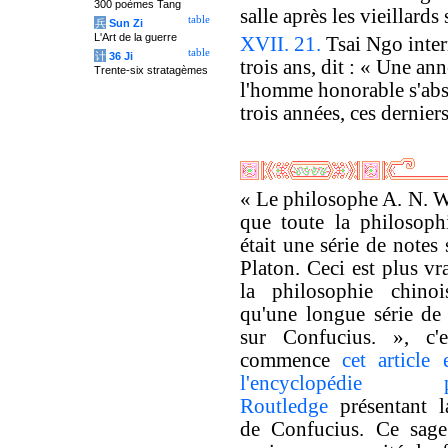
300 poèmes Tang
salle après les vieillard
table
兵
Sun Zi
L'Art de la guerre
XVII. 21.
Tsai Ngo inter
table
计
36 Ji
trois ans, dit : « Une an
Trente-six stratagèmes
l'homme honorable s'abst
trois années, ces dernier
« Le philosophe A. N. W
que toute la philosoph
était une série de notes
Platon. Ceci est plus vr
la philosophie chinoi
qu'une longue série de
sur Confucius. », c'
commence
cet article
l'encyclopédie ph
Routledge
présentant l
de Confucius. Ce sag