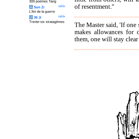
300 poèmes Tang
of resentment."
table
兵
Sun Zi
L'Art de la guerre
table
计
36 Ji
Trente-six stratagèmes
The Master said, 'If one 
makes allowances for
them, one will stay clear o