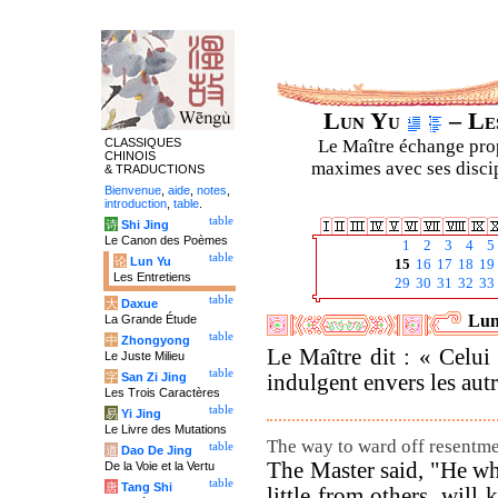
Lun Yu
– Les
CLASSIQUES
Le Maître échange prop
CHINOIS
maximes avec ses discipl
& TRADUCTIONS
Bienvenue
,
aide
,
notes
,
introduction
,
table
.
table
诗
Shi Jing
Le Canon des Poèmes
1
2
3
4
5
table
论
Lun Yu
15
16
17
18
19
Les Entretiens
29
30
31
32
33
table
大
Daxue
Lun
La Grande Étude
table
中
Zhongyong
Le Maître dit : « Celui
Le Juste Milieu
table
字
San Zi Jing
indulgent envers les aut
Les Trois Caractères
table
易
Yi Jing
Le Livre des Mutations
The way to ward off resentme
table
道
Dao De Jing
The Master said, "He w
De la Voie et la Vertu
table
唐
Tang Shi
little from others, will