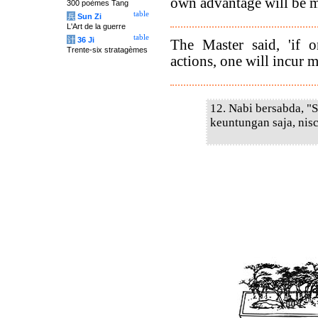
own advantage will be 
300 poèmes Tang
table
兵
Sun Zi
L'Art de la guerre
table
计
36 Ji
The Master said, 'if o
Trente-six stratagèmes
actions, one will incur mu
12. Nabi bersabda, "
keuntungan saja, ni