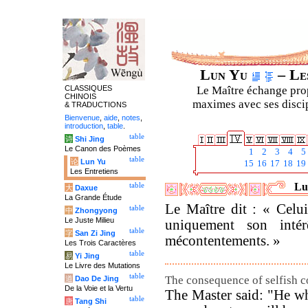
Lun Yu
– Les
CLASSIQUES
Le Maître échange prop
CHINOIS
maximes avec ses discipl
& TRADUCTIONS
Bienvenue
,
aide
,
notes
,
introduction
,
table
.
table
诗
Shi Jing
Le Canon des Poèmes
1
2
3
4
5
table
论
Lun Yu
15
16
17
18
19
Les Entretiens
Lu
table
大
Daxue
La Grande Étude
Le Maître dit : « Celui
table
中
Zhongyong
Le Juste Milieu
uniquement son inté
table
字
San Zi Jing
mécontentements. »
Les Trois Caractères
table
易
Yi Jing
Le Livre des Mutations
table
The consequence of selfish c
道
Dao De Jing
De la Voie et la Vertu
The Master said: "He wh
table
唐
Tang Shi