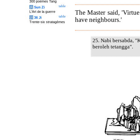
300 poèmes Tang
table
兵
Sun Zi
The Master said, 'Virtue
L'Art de la guerre
table
计
36 Ji
have neighbours.'
Trente-six stratagèmes
25. Nabi bersabda, "K
beroleh tetangga".