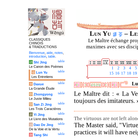
Lun Yu
– Les
CLASSIQUES
Le Maître échange prop
CHINOIS
maximes avec ses discipl
& TRADUCTIONS
Bienvenue
,
aide
,
notes
,
introduction
,
table
.
table
诗
Shi Jing
Le Canon des Poèmes
1
2
3
4
5
table
论
Lun Yu
15
16
17
18
19
Les Entretiens
Lu
table
大
Daxue
La Grande Étude
Le Maître dit : « La Ver
table
中
Zhongyong
Le Juste Milieu
toujours des imitateurs. 
table
字
San Zi Jing
Les Trois Caractères
table
易
Yi Jing
The virtuous are not left alo
Le Livre des Mutations
The Master said, "Virtue
table
道
Dao De Jing
De la Voie et la Vertu
practices it will have ne
table
唐
Tang Shi