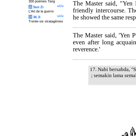
300 poèmes Tang
The Master said, "Yen 
table
兵
Sun Zi
friendly intercourse. T
L'Art de la guerre
he showed the same respec
table
计
36 Ji
Trente-six stratagèmes
The Master said, 'Yen P
even after long acquain
reverence.'
17. Nabi bersabda, "
; semakin lama sema