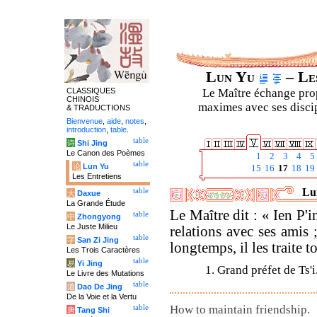
Lun Yu
– Les
CLASSIQUES
Le Maître échange prop
CHINOIS
maximes avec ses discipl
& TRADUCTIONS
Bienvenue
,
aide
,
notes
,
introduction
,
table
.
table
诗
Shi Jing
Le Canon des Poèmes
1
2
3
4
5
table
论
Lun Yu
15
16
17
18
19
Les Entretiens
Lun
table
大
Daxue
La Grande Étude
Le Maître dit : « Ien P'
table
中
Zhongyong
Le Juste Milieu
relations avec ses amis 
table
字
San Zi Jing
longtemps, il les traite t
Les Trois Caractères
table
易
Yi Jing
1. Grand préfet de Ts'i
Le Livre des Mutations
table
道
Dao De Jing
De la Voie et la Vertu
How to maintain friendship.
table
唐
Tang Shi