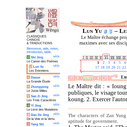
Lun Yu
– Les
CLASSIQUES
Le Maître échange prop
CHINOIS
maximes avec ses discipl
& TRADUCTIONS
Bienvenue
,
aide
,
notes
,
introduction
,
table
.
table
诗
Shi Jing
Le Canon des Poèmes
1
2
3
4
5
6
table
论
Lun Yu
17
18
19
20
21
22
Les Entretiens
Lun
table
大
Daxue
La Grande Étude
Le Maître dit : « Ioung
table
中
Zhongyong
Le Juste Milieu
publiques, le visage tou
table
字
San Zi Jing
koung.
2. Exercer l'auto
Les Trois Caractères
table
易
Yi Jing
Le Livre des Mutations
table
The characters of Zan Yung 
道
Dao De Jing
De la Voie et la Vertu
aptitude for government.
table
唐
Tang Shi