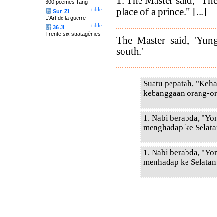
1. The Master said, "Th
300 poèmes Tang
place of a prince." [...]
table
兵
Sun Zi
L'Art de la guerre
table
计
36 Ji
Trente-six stratagèmes
The Master said, 'Yung
south.'
Suatu pepatah, "Keh
kebanggaan orang-ora
1. Nabi berabda, "Yo
menghadap ke Selatan
1. Nabi berabda, "Yo
menhadap ke Selatan 