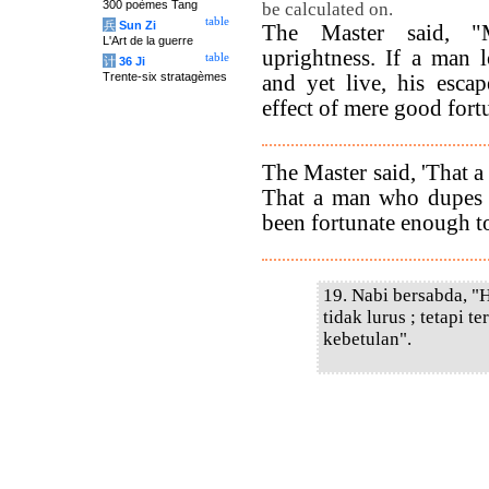
300 poèmes Tang
be calculated on.
table
兵
Sun Zi
The Master said, 
L'Art de la guerre
uprightness. If a man l
table
计
36 Ji
Trente-six stratagèmes
and yet live, his esca
effect of mere good fort
The Master said, 'That a 
That a man who dupes o
been fortunate enough to
19. Nabi bersabda, "
tidak lurus ; tetapi 
kebetulan".