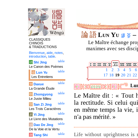
論
語
Lun Yu
– 
CLASSIQUES
Le Maître échange prop
CHINOIS
& TRADUCTIONS
maximes avec ses discipl
Bienvenue
,
aide
,
notes
,
introduction
,
table
.
table
诗
Shi Jing
Le Canon des Poèmes
1
2
3
4
5
6
table
论
Lun Yu
17
18
19
20
21
22
Les Entretiens
table
大
Daxue
Lun
La Grande Étude
table
Le Maître dit : « Tout
中
Zhongyong
Le Juste Milieu
la rectitude. Si celui qu
table
字
San Zi Jing
en même temps la vie, i
Les Trois Caractères
table
易
Yi Jing
n'a pas mérité. »
Le Livre des Mutations
table
道
Dao De Jing
De la Voie et la Vertu
Life without uprightness is 
table
唐
Tang Shi