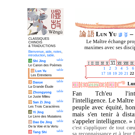
論
語
Lun Yu
– 
CLASSIQUES
Le Maître échange prop
CHINOIS
& TRADUCTIONS
maximes avec ses discipl
Bienvenue
,
aide
,
notes
,
introduction
,
table
.
table
诗
Shi Jing
Le Canon des Poèmes
1
2
3
4
5
6
table
论
Lun Yu
17
18
19
20
21
22
Les Entretiens
table
大
Daxue
Lun
La Grande Étude
table
Fan Tch'eu l'int
中
Zhongyong
Le Juste Milieu
l'intelligence. Le Maître 
table
字
San Zi Jing
peuple avec équité, hono
Les Trois Caractères
table
易
Yi Jing
mais s'en tenir à dist
Le Livre des Mutations
s'appeler intelligence. »
table
道
Dao De Jing
De la Voie et la Vertu
c'est s'appliquer de tout cœ
table
唐
Tang Shi
sa reconnaissance et à leur f