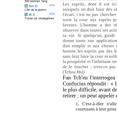
300 poèmes Tang
Les esprits, dont il est ic
table
兵
Sun Zi
auxquels on doit faire des of
L'Art de la guerre
l'écart, c'est ne pas cherche
table
计
36 Ji
Trente-six stratagèmes
sorte la cour aux esprits p
faveurs. L'homme a des rè
observer dans toutes ses act
sa vie. Si quelqu'un, guidé
donne toute son application
doit remplir et aux choses qu
honore les esprits par des 
sans leur faire la cour ni soll
la prospérité et l'infortune n
de le toucher ; n'est-ce pas 
(Tchou Hsi)
Fan Tch'eu l'interrogea 
Confucius répondit : «
le plus difficile, avant 
retirer ; on peut appeler 
1. C'est-à-dire n'a
courtisans à leur prin