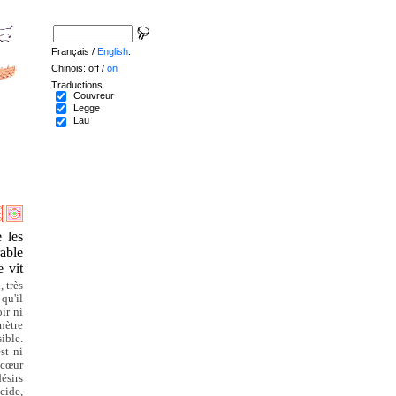
Français /
English
.
Chinois: off /
on
Traductions
Couvreur
Legge
Lau
 les
able
 vit
 très
qu'il
ir ni
nètre
ible.
st ni
 cœur
ésirs
cide,