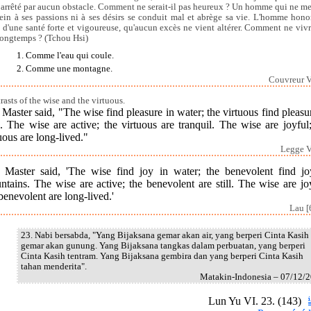
t arrêté par aucun obstacle. Comment ne serait-il pas heureux ? Un homme qui ne me
rein à ses passions ni à ses désirs se conduit mal et abrège sa vie. L'homme hono
t d'une santé forte et vigoureuse, qu'aucun excès ne vient altérer. Comment ne vivra
longtemps ? (Tchou Hsi)
1. Comme l'eau qui coule.
2. Comme une montagne.
Couvreur V
rasts of the wise and the virtuous.
Master said, "The wise find pleasure in water; the virtuous find pleasu
s. The wise are active; the virtuous are tranquil. The wise are joyful
uous are long-lived."
Legge V
 Master said, 'The wise find joy in water; the benevolent find jo
tains. The wise are active; the benevolent are still. The wise are jo
benevolent are long-lived.'
Lau [
23. Nabi bersabda, "Yang Bijaksana gemar akan air, yang berperi Cinta Kasih
gemar akan gunung. Yang Bijaksana tangkas dalam perbuatan, yang berperi
Cinta Kasih tentram. Yang Bijaksana gembira dan yang berperi Cinta Kasih
tahan menderita".
Matakin-Indonesia – 07/12/
Lun Yu VI. 23. (143)