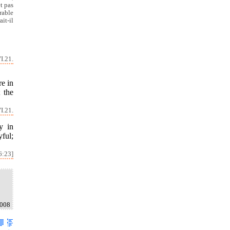
t pas
rable
it-il
I.21.
re in
; the
I.21.
y in
yful;
6:23]
2008