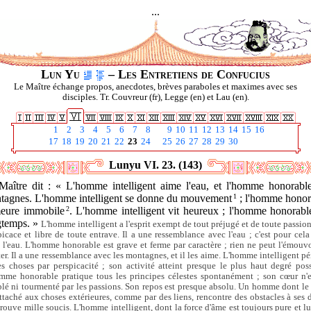
...
Lun Yu
– Les Entretiens de Confucius
Le Maître échange propos, anecdotes, brèves paraboles et maximes avec ses
disciples. Tr. Couvreur (fr), Legge (en) et Lau (en).
1
2
3
4
5
6
7
8
9
10
11
12
13
14
15
16
17
18
19
20
21
22
23
24
25
26
27
28
29
30
Lunyu VI. 23. (143)
Maître dit : « L'homme intelligent aime l'eau, et l'homme honorable
tagnes. L'homme intelligent se donne du mouvement
1
; l'homme honor
eure immobile
2
. L'homme intelligent vit heureux ; l'homme honorable
gtemps. »
L'homme intelligent a l'esprit exempt de tout préjugé et de toute passion,
picace et libre de toute entrave. Il a une ressemblance avec l'eau ; c'est pour cela 
 l'eau. L'homme honorable est grave et ferme par caractère ; rien ne peut l'émouvo
iter. Il a une ressemblance avec les montagnes, et il les aime. L'homme intelligent pé
es choses par perspicacité ; son activité atteint presque le plus haut degré poss
mme honorable pratique tous les principes célestes spontanément ; son cœur n'e
blé ni tourmenté par les passions. Son repos est presque absolu. Un homme dont le
attaché aux choses extérieures, comme par des liens, rencontre des obstacles à ses d
prouve mille soucis. L'homme intelligent, dont la force d'âme est toujours pure et lu