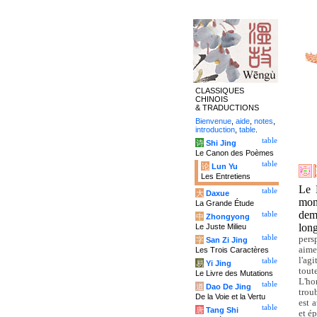
CLASSIQUES
CHINOIS
& TRADUCTIONS
Bienvenue
,
aide
,
notes
,
introduction
,
table
.
table
诗
Shi Jing
Le Canon des Poèmes
table
论
Lun Yu
Les Entretiens
Le 
table
大
Daxue
mon
La Grande Étude
dem
table
中
Zhongyong
lon
Le Juste Milieu
table
pers
字
San Zi Jing
aime
Les Trois Caractères
l'ag
table
易
Yi Jing
tout
Le Livre des Mutations
L'ho
table
道
Dao De Jing
trou
De la Voie et la Vertu
est 
table
唐
Tang Shi
et é