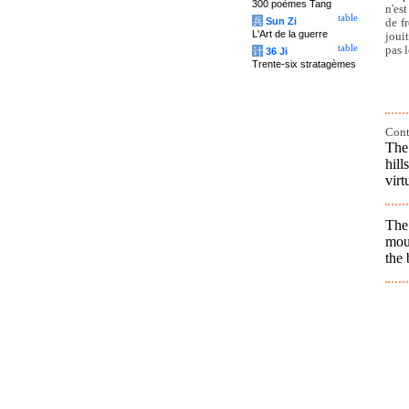
300 poèmes Tang
n'es
table
兵
Sun Zi
de f
L'Art de la guerre
joui
table
pas 
计
36 Ji
Trente-six stratagèmes
Cont
The 
hill
virt
The
moun
the 