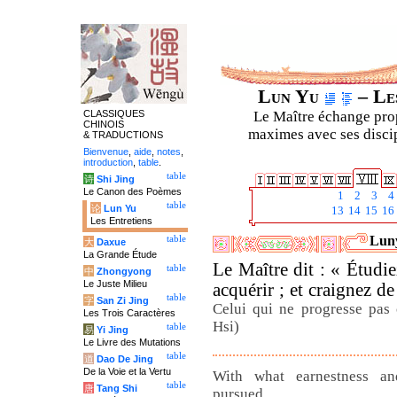
Lun Yu
– Les
CLASSIQUES
Le Maître échange prop
CHINOIS
maximes avec ses discipl
& TRADUCTIONS
Bienvenue
,
aide
,
notes
,
introduction
,
table
.
table
诗
Shi Jing
Le Canon des Poèmes
1
2
3
4
table
论
Lun Yu
13
14
15
16
Les Entretiens
Luny
table
大
Daxue
La Grande Étude
Le Maître dit : « Étudi
table
中
Zhongyong
Le Juste Milieu
acquérir ; et craignez d
table
字
San Zi Jing
Celui qui ne progresse pas 
Les Trois Caractères
Hsi)
table
易
Yi Jing
Le Livre des Mutations
table
道
Dao De Jing
De la Voie et la Vertu
With what earnestness an
table
唐
Tang Shi
pursued.