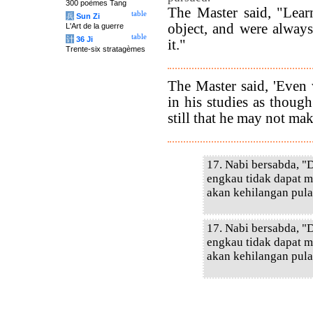
300 poèmes Tang
The Master said, "Lear
table
兵
Sun Zi
object, and were always
L'Art de la guerre
table
计
36 Ji
it."
Trente-six stratagèmes
The Master said, 'Even
in his studies as thoug
still that he may not make
17. Nabi bersabda, "D
engkau tidak dapat m
akan kehilangan pula
17. Nabi bersabda, "D
engkau tidak dapat m
akan kehilangan pula