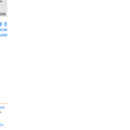
an
2008
ente
ante
ish
s.
 la