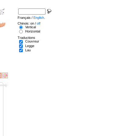
Français /
English
.
Chinois: on /
off
Vertical
Horizontal
Traductions
Couvreur
Legge
Lau