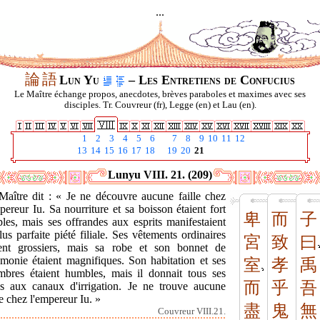
...
論
語
Lun Yu
– Les Entretiens de Confucius
Le Maître échange propos, anecdotes, brèves paraboles et maximes avec ses
disciples. Tr. Couvreur (fr), Legge (en) et Lau (en).
1
2
3
4
5
6
7
8
9
10
11
12
13
14
15
16
17
18
19
20
21
Lunyu VIII. 21. (209)
Maître dit : « Je ne découvre aucune faille chez
pereur Iu. Sa nourriture et sa boisson étaient fort
卑
而
子
les, mais ses offrandes aux esprits manifestaient
lus parfaite piété filiale. Ses vêtements ordinaires
宮
致
曰
ient grossiers, mais sa robe et son bonnet de
émonie étaient magnifiques. Son habitation et ses
室
孝
禹
mbres étaient humbles, mais il donnait tous ses
而
乎
吾
ns aux canaux d'irrigation. Je ne trouve aucune
le chez l'empereur Iu. »
盡
鬼
無
Couvreur VIII.21.