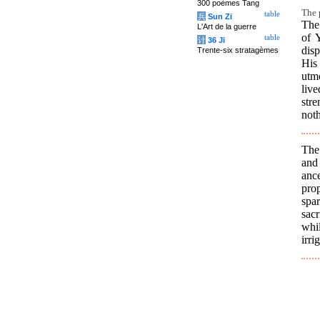
300 poèmes Tang
The 
table
兵
Sun Zi
The 
L'Art de la guerre
of 
table
计
36 Ji
disp
Trente-six stratagèmes
His 
utm
liv
stre
noth
The 
and
anc
pro
spa
sac
whi
irri