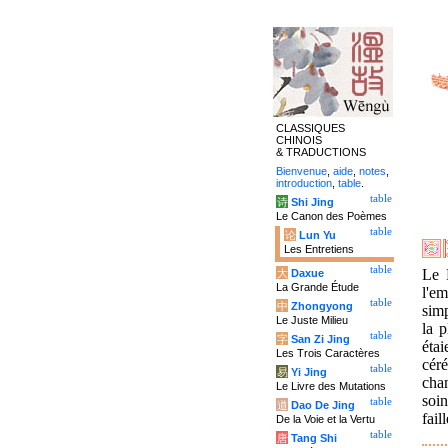
CLASSIQUES
CHINOIS
& TRADUCTIONS
Bienvenue
,
aide
,
notes
,
introduction
,
table
.
table
诗
Shi Jing
Le Canon des Poèmes
table
论
Lun Yu
Les Entretiens
table
Le 
大
Daxue
La Grande Étude
l'em
table
中
Zhongyong
simp
Le Juste Milieu
la p
table
字
San Zi Jing
éta
Les Trois Caractères
cér
table
易
Yi Jing
cha
Le Livre des Mutations
soi
table
道
Dao De Jing
fail
De la Voie et la Vertu
table
唐
Tang Shi