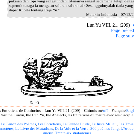
pakaian dan topi yang sangat indah. Istananya sangat sederhana, tetapi deng
sepenuh tenaga ia mengatur saluran-saluran air. Sesungguhnyalah tiada yang
dapat Kucela tentang Raja Yu."
Matakin-Indonesia – 07/12/
Lun Yu VIII. 21. (209)
Page précéd
Page suiv
s Entretiens de Confucius – Lun Yu VIII. 21. (209) – Chinois on/
off
– Français/
Engl
lias
the Lunyu, the Lun Yü, the Analects, les Entretiens du maître avec ses disciple
Le Canon des Poèmes
,
Les Entretiens
,
La Grande Étude
,
Le Juste Milieu
,
Les Trois
aractères
,
Le Livre des Mutations
,
De la Voie et la Vertu
,
300 poèmes Tang
,
L'Art de
guerre
,
Trente-six stratagèmes