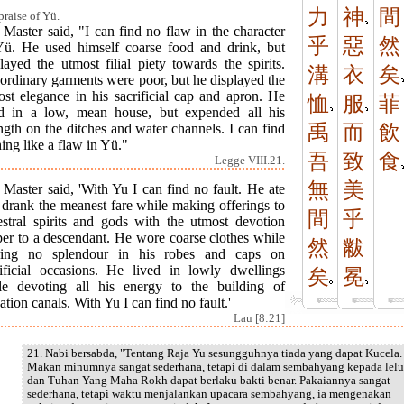
力
神
間
praise of Yü.
Master said, "I can find no flaw in the character
乎
惡
然
Yü. He used himself coarse food and drink, but
layed the utmost filial piety towards the spirits.
溝
衣
矣
ordinary garments were poor, but he displayed the
ost elegance in his sacrificial cap and apron. He
恤
服
菲
ed in a low, mean house, but expended all his
ngth on the ditches and water channels. I can find
禹
而
飲
ing like a flaw in Yü."
吾
致
食
Legge VIII.21.
無
美
Master said, 'With Yu I can find no fault. He ate
 drank the meanest fare while making offerings to
間
乎
estral spirits and gods with the utmost devotion
per to a descendant. He wore coarse clothes while
然
黻
ring no splendour in his robes and caps on
rificial occasions. He lived in lowly dwellings
矣
冕
le devoting all his energy to the building of
gation canals. With Yu I can find no fault.'
Lau [8:21]
21. Nabi bersabda, "Tentang Raja Yu sesungguhnya tiada yang dapat Kucela.
Makan minumnya sangat sederhana, tetapi di dalam sembahyang kepada lel
dan Tuhan Yang Maha Rokh dapat berlaku bakti benar. Pakaiannya sangat
sederhana, tetapi waktu menjalankan upacara sembahyang, ia mengenakan