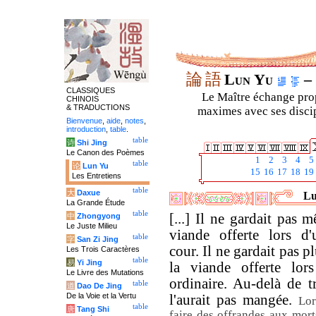
論
語
Lun Yu
– 
CLASSIQUES
Le Maître échange prop
CHINOIS
& TRADUCTIONS
maximes avec ses discipl
Bienvenue
,
aide
,
notes
,
introduction
,
table
.
table
诗
Shi Jing
Le Canon des Poèmes
1
2
3
4
5
table
论
Lun Yu
15
16
17
18
19
Les Entretiens
table
大
Daxue
Lu
La Grande Étude
table
[...] Il ne gardait pas 
中
Zhongyong
Le Juste Milieu
viande offerte lors d'
table
字
San Zi Jing
cour. Il ne gardait pas pl
Les Trois Caractères
table
易
Yi Jing
la viande offerte lors
Le Livre des Mutations
ordinaire. Au-delà de tr
table
道
Dao De Jing
De la Voie et la Vertu
l'aurait pas mangée.
Lor
table
唐
Tang Shi
faire des offrandes aux mort