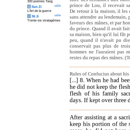
300 poèmes Tang
prince de Lou, il recevait s
table
兵
Sun Zi
De retour à la maison, il les d
L'Art de la guerre
table
sans attendre au lendemain, p
计
36 Ji
Trente-six stratagèmes
faveurs des mânes, et par ho
du prince. Quand il avait fai
sa maison, bien qu'il lui fût 
peu, quand il n'avait pu dis
conservait pas plus de trois
hommes ne l'auraient pas ma
restes du repas des mânes. (
Rules of Confucius about his
[...] 8. When he had been
he did not keep the fles
flesh of his family sac
days. If kept over three d
After assisting at a sacr
keep his portion of the 