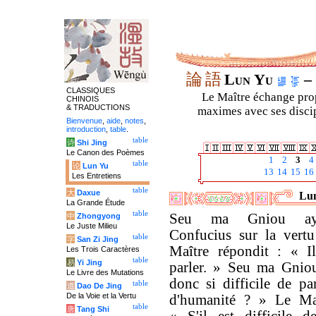
論
語
Lun Yu
– 
CLASSIQUES
Le Maître échange prop
CHINOIS
& TRADUCTIONS
maximes avec ses discipl
Bienvenue
,
aide
,
notes
,
introduction
,
table
.
table
诗
Shi Jing
Le Canon des Poèmes
1
2
3
4
table
论
Lun Yu
13
14
15
16
Les Entretiens
table
大
Daxue
Lun
La Grande Étude
table
Seu ma Gniou ayan
中
Zhongyong
Le Juste Milieu
Confucius sur la vertu
table
字
San Zi Jing
Maître répondit : « I
Les Trois Caractères
table
易
Yi Jing
parler. » Seu ma Gniou
Le Livre des Mutations
donc si difficile de pa
table
道
Dao De Jing
De la Voie et la Vertu
d'humanité ? » Le Maî
table
唐
Tang Shi