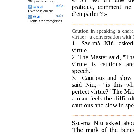
« S'il est difficile 
300 poèmes Tang
pratique, comment ne l
table
兵
Sun Zi
L'Art de la guerre
d'en parler ? »
table
计
36 Ji
Trente-six stratagèmes
Caution in speaking a charac
virtue:– a conversation with 
1. Sze-mâ Niû asked 
virtue.
2. The Master said, "Th
virtue is cautious a
speech."
3. "Cautious and slow 
said Niu;– "is this w
perfect virtue?" The Ma
a man feels the difficu
cautious and slow in sp
Ssu-ma Niu asked abou
'The mark of the benev