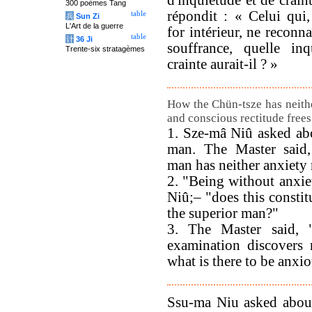
d'inquiétude et de crain
300 poèmes Tang
répondit : « Celui qui
table
兵
Sun Zi
L'Art de la guerre
for intérieur, ne reconn
table
计
36 Ji
souffrance, quelle inq
Trente-six stratagèmes
crainte aurait-il ? »
How the Chün-tsze has neithe
and conscious rectitude frees
1. Sze-mâ Niû asked abo
man. The Master said,
man has neither anxiety 
2. "Being without anxiet
Niû;– "does this constit
the superior man?"
3. The Master said, 
examination discovers
what is there to be anxio
Ssu-ma Niu asked about