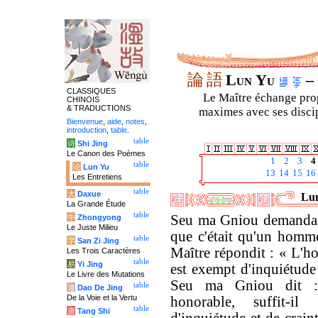
論
語
Lun Yu
– 
CLASSIQUES
Le Maître échange prop
CHINOIS
& TRADUCTIONS
maximes avec ses discipl
Bienvenue
,
aide
,
notes
,
introduction
,
table
.
table
诗
Shi Jing
Le Canon des Poèmes
1
2
3
4
table
论
Lun Yu
13
14
15
16
Les Entretiens
table
大
Daxue
Lun
La Grande Étude
table
Seu ma Gniou demanda 
中
Zhongyong
Le Juste Milieu
que c'était qu'un homm
table
字
San Zi Jing
Maître répondit : « L'
Les Trois Caractères
table
易
Yi Jing
est exempt d'inquiétude 
Le Livre des Mutations
Seu ma Gniou dit :
table
道
Dao De Jing
De la Voie et la Vertu
honorable, suffit-il
table
唐
Tang Shi