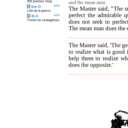
300 poèmes Tang
and the mean man.
table
兵
Sun Zi
The Master said, "The s
L'Art de la guerre
perfect the admirable q
table
计
36 Ji
Trente-six stratagèmes
does not seek to perfect
The mean man does the o
The Master said, 'The g
to realize what is good
help them to realize w
does the opposite.'