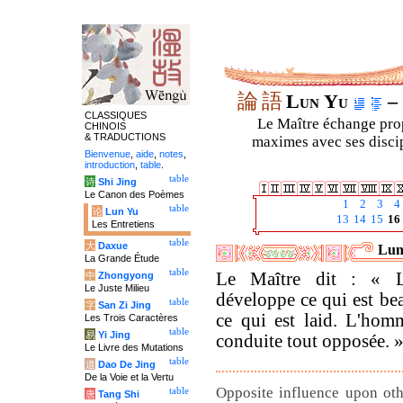
論
語
Lun Yu
– 
CLASSIQUES
Le Maître échange prop
CHINOIS
& TRADUCTIONS
maximes avec ses discipl
Bienvenue
,
aide
,
notes
,
introduction
,
table
.
table
诗
Shi Jing
Le Canon des Poèmes
1
2
3
4
table
论
Lun Yu
13
14
15
16
Les Entretiens
table
大
Daxue
Luny
La Grande Étude
table
Le Maître dit : « L
中
Zhongyong
Le Juste Milieu
développe ce qui est be
table
字
San Zi Jing
ce qui est laid. L'hom
Les Trois Caractères
table
易
Yi Jing
conduite tout opposée. 
Le Livre des Mutations
table
道
Dao De Jing
De la Voie et la Vertu
Opposite influence upon oth
table
唐
Tang Shi