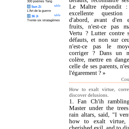
défauts, reconnaître ses
300 poèmes Tang
Le Maître répondit 
table
兵
Sun Zi
L'Art de la guerre
excellente question
table
计
36 Ji
d'abord, avant d'en e
Trente-six stratagèmes
fruits, n'est-ce pas m
Vertu ? Lutter contre 
défauts, et non sur ceu
n'est-ce pas le mo
corriger ? Dans un 
colère, mettre en dange
celle de ses parents, n'e
l'égarement ? »
Cou
How to exalt virtue, corre
discover delusions.
1. Fan Ch'ih ramblin
Master under the trees
rain altars, said, "I ve
how to exalt virtue, 
cherished evil, and to d