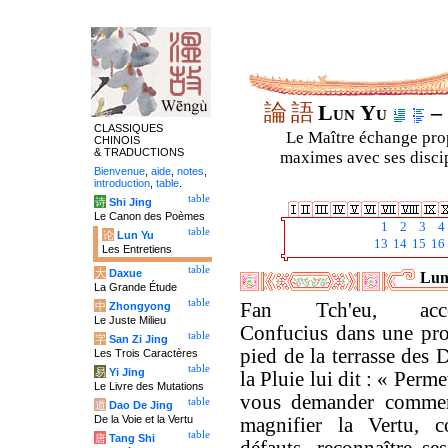
論
語
Lun Yu
– 
CLASSIQUES
Le Maître échange prop
CHINOIS
& TRADUCTIONS
maximes avec ses discipl
Bienvenue
,
aide
,
notes
,
introduction
,
table
.
table
诗
Shi Jing
Le Canon des Poèmes
1
2
3
4
table
论
Lun Yu
13
14
15
16
Les Entretiens
table
大
Daxue
Luny
La Grande Étude
table
Fan Tch'eu, acco
中
Zhongyong
Le Juste Milieu
Confucius dans une pr
table
字
San Zi Jing
pied de la terrasse des 
Les Trois Caractères
table
易
Yi Jing
la Pluie lui dit : « Perm
Le Livre des Mutations
vous demander comme
table
道
Dao De Jing
De la Voie et la Vertu
magnifier la Vertu, co
table
唐
Tang Shi