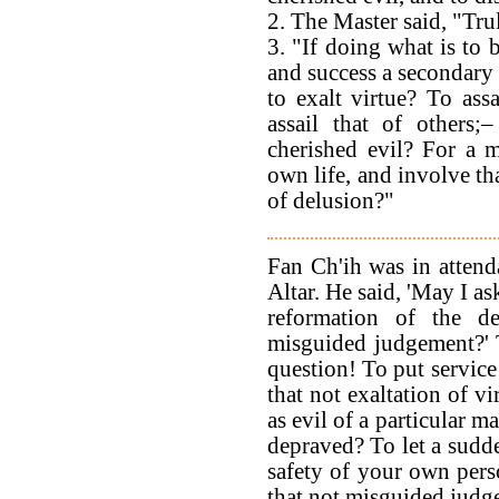
2. The Master said, "Tru
3. "If doing what is to 
and success a secondary 
to exalt virtue? To as
assail that of others;
cherished evil? For a m
own life, and involve tha
of delusion?"
Fan Ch'ih was in attend
Altar. He said, 'May I as
reformation of the d
misguided judgement?' 
question! To put service 
that not exaltation of vi
as evil of a particular m
depraved? To let a sudde
safety of your own perso
that not misguided judg