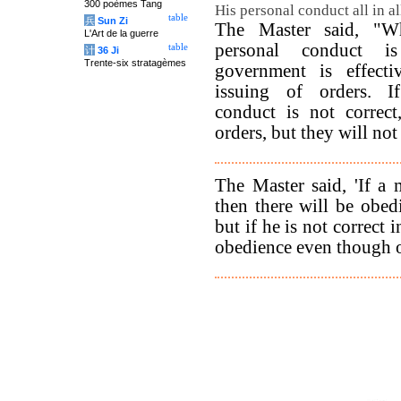
300 poèmes Tang
His personal conduct all in all
table
兵
Sun Zi
The Master said, "Wh
L'Art de la guerre
personal conduct is
table
计
36 Ji
Trente-six stratagèmes
government is effecti
issuing of orders. I
conduct is not correc
orders, but they will not
The Master said, 'If a 
then there will be obed
but if he is not correct 
obedience even though o