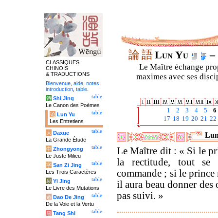
論
語
Lun Yu
– 
CLASSIQUES
Le Maître échange prop
CHINOIS
& TRADUCTIONS
maximes avec ses discipl
Bienvenue
,
aide
,
notes
,
introduction
,
table
.
table
诗
Shi Jing
Le Canon des Poèmes
1
2
3
4
5
6
table
论
Lun Yu
17
18
19
20
21
22
Les Entretiens
table
大
Daxue
Lun
La Grande Étude
table
Le Maître dit : « Si le p
中
Zhongyong
Le Juste Milieu
la rectitude, tout se 
table
字
San Zi Jing
commande ; si le prince 
Les Trois Caractères
table
易
Yi Jing
il aura beau donner des o
Le Livre des Mutations
pas suivi. »
table
道
Dao De Jing
De la Voie et la Vertu
table
唐
Tang Shi