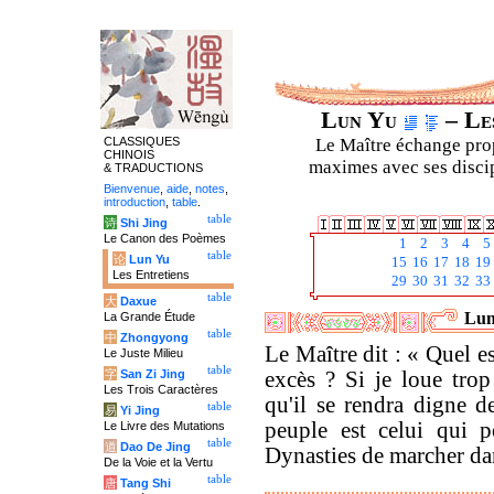
Lun Yu
– Les
CLASSIQUES
Le Maître échange prop
CHINOIS
maximes avec ses discipl
& TRADUCTIONS
Bienvenue
,
aide
,
notes
,
introduction
,
table
.
table
诗
Shi Jing
Le Canon des Poèmes
1
2
3
4
5
table
论
Lun Yu
15
16
17
18
19
Les Entretiens
29
30
31
32
33
table
大
Daxue
Lun
La Grande Étude
table
中
Zhongyong
Le Maître dit : « Quel e
Le Juste Milieu
table
字
San Zi Jing
excès ? Si je loue trop
Les Trois Caractères
qu'il se rendra digne d
table
易
Yi Jing
peuple est celui qui p
Le Livre des Mutations
table
道
Dao De Jing
Dynasties de marcher dan
De la Voie et la Vertu
table
唐
Tang Shi