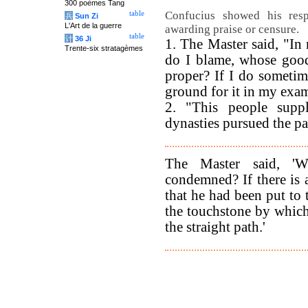
300 poèmes Tang
Confucius showed his resp
table
兵
Sun Zi
L'Art de la guerre
awarding praise or censure.
table
计
36 Ji
1. The Master said, "In
Trente-six stratagèmes
do I blame, whose good
proper? If I do sometim
ground for it in my exam
2. "This people supp
dynasties pursued the pa
The Master said, '
condemned? If there is 
that he had been put to
the touchstone by which
the straight path.'