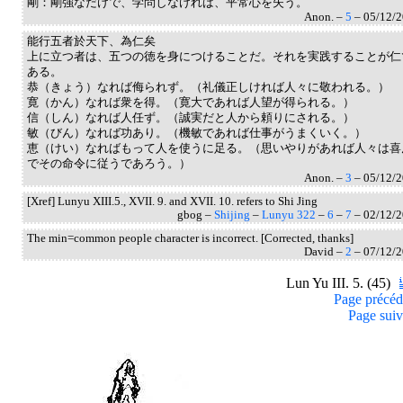
剛：剛強なだけで、学問しなければ、平常心を失う。
Anon. –
5
– 05/12/
能行五者於天下、為仁矣
上に立つ者は、五つの徳を身につけることだ。それを実践することが仁
ある。
恭（きょう）なれば侮られず。（礼儀正しければ人々に敬われる。）
寛（かん）なれば衆を得。（寛大であれば人望が得られる。）
信（しん）なれば人任ず。（誠実だと人から頼りにされる。）
敏（びん）なれば功あり。（機敏であれば仕事がうまくいく。）
恵（けい）なればもって人を使うに足る。（思いやりがあれば人々は喜
でその命令に従うであろう。）
Anon. –
3
– 05/12/
[Xref] Lunyu XIII.5., XVII. 9. and XVII. 10. refers to Shi Jing
gbog –
Shijing
–
Lunyu 322
–
6
–
7
– 02/12/
The min=common people character is incorrect. [Corrected, thanks]
David –
2
– 07/12/
Lun Yu III. 5. (45)
Page précéd
Page suiv