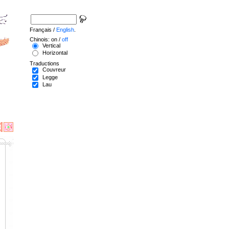
Français /
English
.
Chinois: on /
off
Vertical
Horizontal
Traductions
Couvreur
Legge
Lau