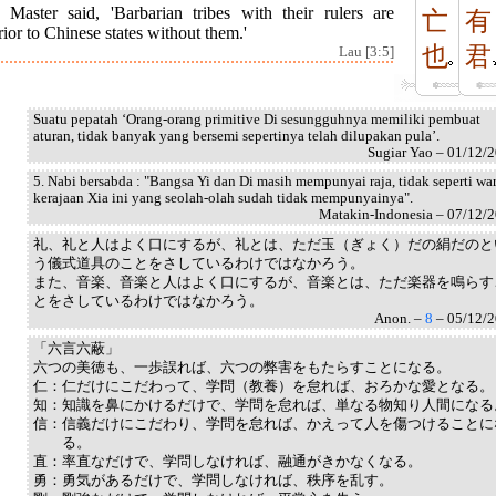
 Master said, 'Barbarian tribes with their rulers are
亡
有
rior to Chinese states without them.'
也
君
Lau [3:5]
Suatu pepatah ‘Orang-orang primitive Di sesungguhnya memiliki pembuat
aturan, tidak banyak yang bersemi sepertinya telah dilupakan pula’.
Sugiar Yao – 01/12/
5. Nabi bersabda : "Bangsa Yi dan Di masih mempunyai raja, tidak seperti war
kerajaan Xia ini yang seolah-olah sudah tidak mempunyainya".
Matakin-Indonesia – 07/12/
礼、礼と人はよく口にするが、礼とは、ただ玉（ぎょく）だの絹だのと
う儀式道具のことをさしているわけではなかろう。
また、音楽、音楽と人はよく口にするが、音楽とは、ただ楽器を鳴らす
とをさしているわけではなかろう。
Anon. –
8
– 05/12/
「六言六蔽」
六つの美徳も、一歩誤れば、六つの弊害をもたらすことになる。
仁：仁だけにこだわって、学問（教養）を怠れば、おろかな愛となる。
知：知識を鼻にかけるだけで、学問を怠れば、単なる物知り人間になる
信：信義だけにこだわり、学問を怠れば、かえって人を傷つけることに
る。
直：率直なだけで、学問しなければ、融通がきかなくなる。
勇：勇気があるだけで、学問しなければ、秩序を乱す。