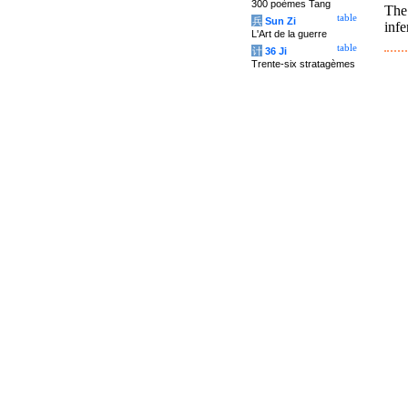
300 poèmes Tang
The
table
兵
Sun Zi
infe
L'Art de la guerre
table
计
36 Ji
Trente-six stratagèmes