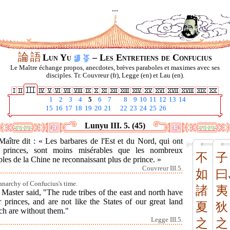
...
論
語
Lun Yu
– Les Entretiens de Confucius
Le Maître échange propos, anecdotes, brèves paraboles et maximes avec ses
disciples. Tr. Couvreur (fr), Legge (en) et Lau (en).
1
2
3
4
5
6
7
8
9
10
11
12
13
14
15
16
17
18
19
20
21
22
23
24
25
26
Lunyu III. 5. (45)
aître dit : « Les barbares de l'Est et du Nord, qui ont
 princes, sont moins misérables que les nombreux
不
子
les de la Chine ne reconnaissant plus de prince. »
Couvreur III.5.
如
曰
anarchy of Confucius's time.
諸
夷
Master said, "The rude tribes of the east and north have
r princes, and are not like the States of our great land
夏
狄
ch are without them."
Legge III.5.
之
之