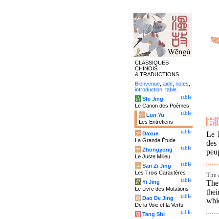
CLASSIQUES
CHINOIS
& TRADUCTIONS
Bienvenue
,
aide
,
notes
,
introduction
,
table
.
table
诗
Shi Jing
Le Canon des Poèmes
table
论
Lun Yu
Les Entretiens
table
Le M
大
Daxue
La Grande Étude
des
table
中
Zhongyong
peup
Le Juste Milieu
table
字
San Zi Jing
Les Trois Caractères
The 
table
The 
易
Yi Jing
Le Livre des Mutations
thei
table
道
Dao De Jing
whi
De la Voie et la Vertu
table
唐
Tang Shi