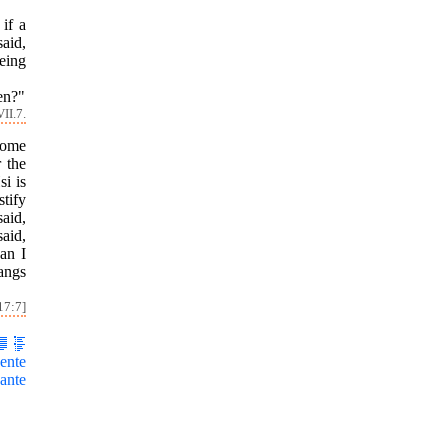
 if a
said,
being
en?"
II.7.
Some
 the
i is
tify
said,
aid,
an I
angs
17:7]
ente
ante