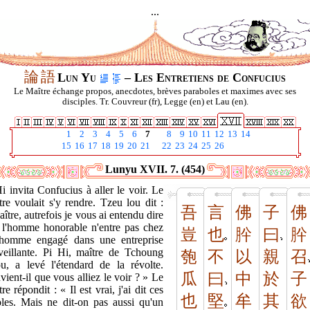
...
論
語
Lun Yu
– Les Entretiens de Confucius
Le Maître échange propos, anecdotes, brèves paraboles et maximes avec ses
disciples. Tr. Couvreur (fr), Legge (en) et Lau (en).
1
2
3
4
5
6
7
8
9
10
11
12
13
14
15
16
17
18
19
20
21
22
23
24
25
26
Lunyu XVII. 7. (454)
i invita Confucius à aller le voir. Le
re voulait s'y rendre. Tzeu lou dit :
吾
言
佛
子
佛
ître, autrefois je vous ai entendu dire
 l'homme honorable n'entre pas chez
豈
也
肸
曰
肸
homme engagé dans une entreprise
veillante. Pi Hi, maître de Tchoung
匏
不
以
親
召
u, a levé l'étendard de la révolte.
瓜
曰
中
於
子
ient-il que vous alliez le voir ? » Le
re répondit : « Il est vrai, j'ai dit ces
也
堅
牟
其
欲
oles. Mais ne dit-on pas aussi qu'un