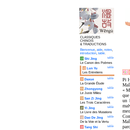
CLASSIQUES
CHINOIS
& TRADUCTIONS
Bienvenue
,
aide
,
notes
,
introduction
,
table
.
table
诗
Shi Jing
Le Canon des Poèmes
table
论
Lun Yu
Les Entretiens
table
Pi H
大
Daxue
La Grande Étude
Maît
table
中
Zhongyong
« Ma
Le Juste Milieu
que
table
字
San Zi Jing
un 
Les Trois Caractères
mal
table
易
Yi Jing
meo
Le Livre des Mutations
Conv
table
道
Dao De Jing
Maît
De la Voie et la Vertu
par
table
唐
Tang Shi