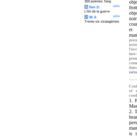
300 poèmes Tang
obj
table
fro
兵
Sun Zi
L'Art de la guerre
obje
table
计
36 Ji
noi
Trente-six stratagèmes
cou
et
man
peux
noir
l'in
moi-
per
comm
dans
même
Conf
of 
cond
1. 
Mast
2. T
hea
pers
man
is 