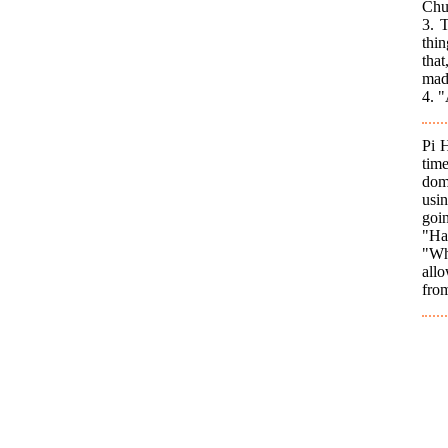
Chun
3. T
thin
that
mad
4. "
Pi 
tim
dom
usi
goin
"Ha
"Wh
all
from