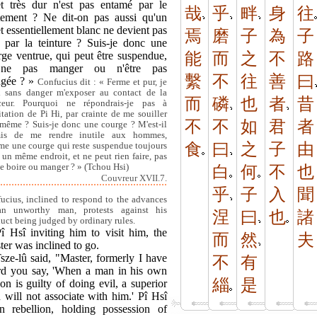
et très dur n'est pas entamé par le
哉
乎
畔
身
往
ttement ? Ne dit-on pas aussi qu'un
t essentiellement blanc ne devient pas
焉
磨
子
為
子
r par la teinture ? Suis-je donc une
rge ventrue, qui peut être suspendue,
能
而
之
不
路
 ne pas manger ou n'être pas
繫
不
往
善
曰
gée ? »
Confucius dit : « Ferme et pur, je
 sans danger m'exposer au contact de la
而
磷
也
者
昔
ceur. Pourquoi ne répondrais-je pas à
vitation de Pi Hi, par crainte de me souiller
不
不
如
君
者
même ? Suis-je donc une courge ? M'est-il
mis de me rendre inutile aux hommes,
食
曰
之
子
由
e une courge qui reste suspendue toujours
 un même endroit, et ne peut rien faire, pas
 boire ou manger ? » (Tchou Hsi)
白
何
不
也
Couvreur XVII.7.
乎
子
入
聞
ucius, inclined to respond to the advances
an unworthy man, protests against his
涅
曰
也
諸
uct being judged by ordinary rules.
Pî Hsî inviting him to visit him, the
而
然
夫
er was inclined to go.
sze-lû said, "Master, formerly I have
不
有
rd you say, 'When a man in his own
緇
是
on is guilty of doing evil, a superior
 will not associate with him.' Pî Hsî
in rebellion, holding possession of