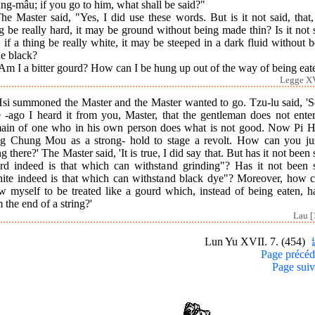
g-mâu; if you go to him, what shall be said?"
he Master said, "Yes, I did use these words. But is it not said, that,
g be really hard, it may be ground without being made thin? Is it not 
, if a thing be really white, it may be steeped in a dark fluid without 
e black?
Am I a bitter gourd? How can I be hung up out of the way of being eat
Legge XV
Hsi summoned the Master and the Master wanted to go. Tzu-lu said, '
e -ago I heard it from you, Master, that the gentleman does not enter
ain of one who in his own person does what is not good. Now Pi Hs
ng Chung Mou as a strong- hold to stage a revolt. How can you jus
g there?' The Master said, 'It is true, I did say that. But has it not been 
rd indeed is that which can withstand grinding"? Has it not been s
ite indeed is that which can withstand black dye"? Moreover, how c
ow myself to be treated like a gourd which, instead of being eaten, h
 the end of a string?'
Lau [
Lun Yu XVII. 7. (454)
Page précéd
Page suiv