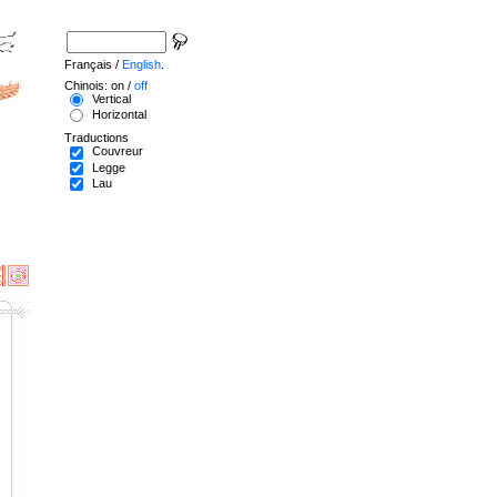
Français /
English
.
Chinois: on /
off
Vertical
Horizontal
Traductions
Couvreur
Legge
Lau