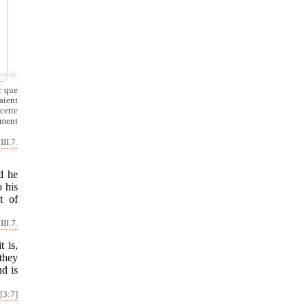
r que
aient
cette
iment
II.7.
d he
o his
t of
III.7.
t is,
they
d is
[3:7]