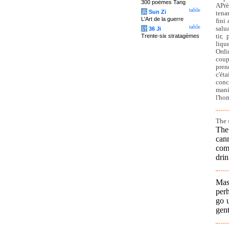
300 poèmes Tang
APrè
table
兵
Sun Zi
tena
L'Art de la guerre
fini 
table
salu
计
36 Ji
Trente-six stratagèmes
tir,
liqu
Ordi
coup
pren
c'ét
conc
mani
l'ho
The 
The
cann
com
drin
Mast
per
go 
gent