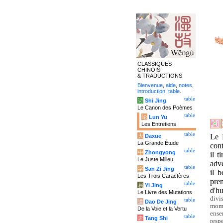
CLASSIQUES
CHINOIS
& TRADUCTIONS
Bienvenue
,
aide
,
notes
,
introduction
,
table
.
table
诗
Shi Jing
Le Canon des Poèmes
table
论
Lun Yu
Les Entretiens
table
Le 
大
Daxue
La Grande Étude
cont
table
中
Zhongyong
il t
Le Juste Milieu
adve
table
字
San Zi Jing
il 
Les Trois Caractères
pre
table
易
Yi Jing
d'h
Le Livre des Mutations
divi
table
道
Dao De Jing
mome
De la Voie et la Vertu
ense
table
唐
Tang Shi
resp