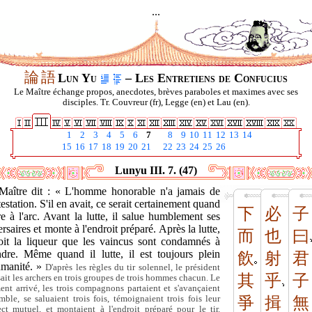
...
論
語
Lun Yu
– Les Entretiens de Confucius
Le Maître échange propos, anecdotes, brèves paraboles et maximes avec ses
disciples. Tr. Couvreur (fr), Legge (en) et Lau (en).
1
2
3
4
5
6
7
8
9
10
11
12
13
14
15
16
17
18
19
20
21
22
23
24
25
26
Lunyu III. 7. (47)
Maître dit : « L'homme honorable n'a jamais de
estation. S'il en avait, ce serait certainement quand
下
必
子
ire à l'arc. Avant la lutte, il salue humblement ses
rsaires et monte à l'endroit préparé. Après la lutte,
而
也
曰
boit la liqueur que les vaincus sont condamnés à
ndre. Même quand il lutte, il est toujours plein
飲
射
君
umanité. »
D'après les règles du tir solennel, le président
其
乎
子
sait les archers en trois groupes de trois hommes chacun. Le
nt arrivé, les trois compagnons partaient et s'avançaient
mble, se saluaient trois fois, témoignaient trois fois leur
爭
揖
無
ect mutuel, et montaient à l'endroit préparé pour le tir.