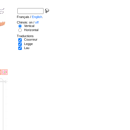
Français /
English
.
Chinois: on /
off
Vertical
Horizontal
Traductions
Couvreur
Legge
Lau