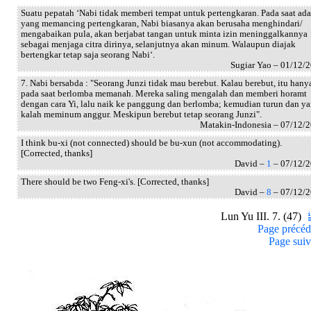
Suatu pepatah ‘Nabi tidak memberi tempat untuk pertengkaran. Pada saat ada
yang memancing pertengkaran, Nabi biasanya akan berusaha menghindari/
mengabaikan pula, akan berjabat tangan untuk minta izin meninggalkannya
sebagai menjaga citra dirinya, selanjutnya akan minum. Walaupun diajak
bertengkar tetap saja seorang Nabi‘.
Sugiar Yao – 01/12/
7. Nabi bersabda : "Seorang Junzi tidak mau berebut. Kalau berebut, itu hany
pada saat berlomba memanah. Mereka saling mengalah dan memberi horamt
dengan cara Yi, lalu naik ke panggung dan berlomba; kemudian turun dan y
kalah meminum anggur. Meskipun berebut tetap seorang Junzi".
Matakin-Indonesia – 07/12/
I think bu-xi (not connected) should be bu-xun (not accommodating).
[Corrected, thanks]
David –
1
– 07/12/
There should be two Feng-xi's. [Corrected, thanks]
David –
8
– 07/12/
Lun Yu III. 7. (47)
Page précéd
Page suiv