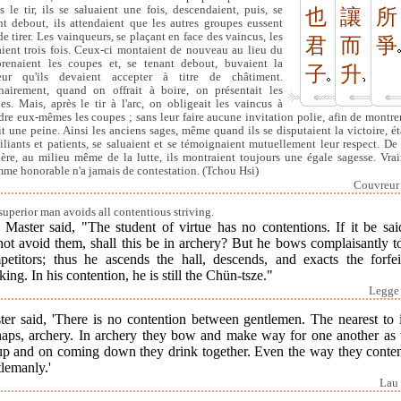
s le tir, ils se saluaient une fois, descendaient, puis, se
也
讓
所
nt debout, ils attendaient que les autres groupes eussent
de tirer. Les vainqueurs, se plaçant en face des vaincus, les
君
而
爭
aient trois fois. Ceux-ci montaient de nouveau au lieu du
 prenaient les coupes et, se tenant debout, buvaient la
子
升
eur qu'ils devaient accepter à titre de châtiment.
nairement, quand on offrait à boire, on présentait les
es. Mais, après le tir à l'arc, on obligeait les vaincus à
dre eux-mêmes les coupes ; sans leur faire aucune invitation polie, afin de montre
ait une peine. Ainsi les anciens sages, même quand ils se disputaient la victoire, ét
iliants et patients, se saluaient et se témoignaient mutuellement leur respect. De 
ère, au milieu même de la lutte, ils montraient toujours une égale sagesse. Vra
mme honorable n'a jamais de contestation. (Tchou Hsi)
Couvreur I
superior man avoids all contentious striving.
 Master said, "The student of virtue has no contentions. If it be sai
ot avoid them, shall this be in archery? But he bows complaisantly t
petitors; thus he ascends the hall, descends, and exacts the forfei
king. In his contention, he is still the Chün-tsze."
Legge 
er said, 'There is no contention between gentlemen. The nearest to i
haps, archery. In archery they bow and make way for one another as 
up and on coming down they drink together. Even the way they conten
lemanly.'
Lau 